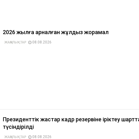
2026 жылға арналған жұлдыз жорамал
08.08.2026
ЖАҢАЛЫҚТАР
Президенттік жастар кадр резервіне іріктеу шарт
түсіндірілді
08.08.2026
ЖАҢАЛЫҚТАР