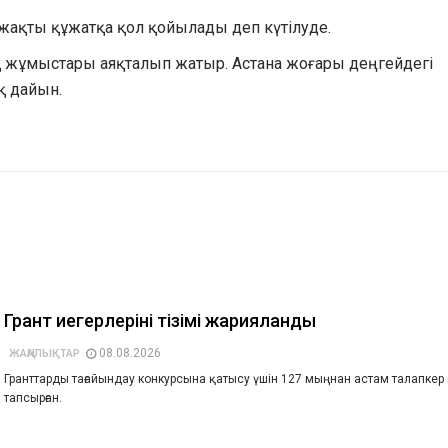
ақты құжатқа қол қойылады деп күтілуде.
қ жұмыстары аяқталып жатыр. Астана жоғары деңгейдегі
қ дайын.
Грант иегерлерінің тізімі жарияланды
08.08.2026
ЖАҢАЛЫҚТАР
Гранттарды тағайындау конкурсына қатысу үшін 127 мыңнан астам талапкер
тапсырған.