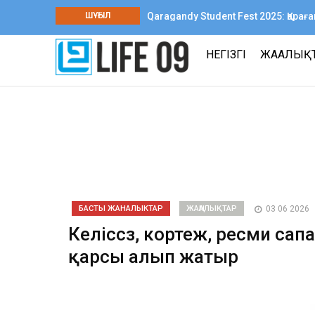
ШҰҒЫЛ
Qaragandy Student Fest 2025: Қар
шығармашылық фестиваль өтті
НЕГІЗГІ
ЖАҢАЛЫҚ
БАСТЫ ЖАНАЛЫКТАР
ЖАҢАЛЫҚТАР
03 06 2026
Келіссөз, кортеж, ресми сап
қарсы алып жатыр