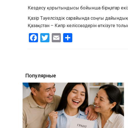
Кездесу қорытындысы бойынша бірқатар екіж
Қазір Тәуелсіздік сарайында соңғы дайынды
Қазақстан – Кипр келіссөздерін өткізуге толы
Facebook
Twitter
Email
Share
Популярные