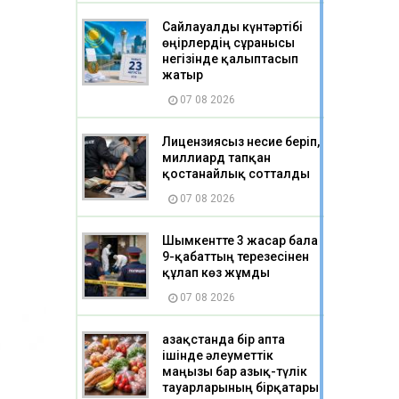
Сайлауалды күнтәртібі
өңірлердің сұранысы
негізінде қалыптасып
жатыр
07 08 2026
Лицензиясыз несие беріп,
миллиард тапқан
қостанайлық сотталды
07 08 2026
Шымкентте 3 жасар бала
9-қабаттың терезесінен
құлап көз жұмды
07 08 2026
Қазақстанда бір апта
ішінде әлеуметтік
маңызы бар азық-түлік
тауарларының бірқатары