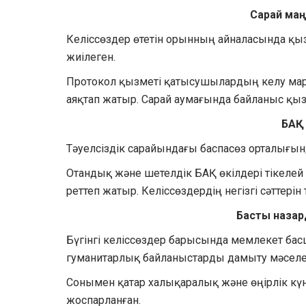
Сарай ма
Келіссөздер өтетін орынның айналасында қы
жиілеген.
Протокол қызметі қатысушылардың келу ма
аяқтап жатыр. Сарай аумағында байланыс қы
БАҚ 
Тәуелсіздік сарайындағы баспасөз орталығы
Отандық және шетелдік БАҚ өкілдері тікелей
реттеп жатыр. Келіссөздердің негізгі сәттерін
Басты наза
Бүгінгі келіссөздер барысында мемлекет б
гуманитарлық байланыстарды дамыту мәселе
Сонымен қатар халықаралық және өңірлік күн 
жоспарланған.