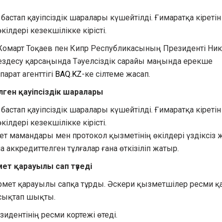
стап қауіпсіздік шаралары күшейтілді. Ғимаратқа кіретін 
лдері кезекшілікке кірісті.
-Жомарт Тоқаев пен Кипр Республикасының Президенті Ни
 кездесу қарсаңында Тәуелсіздік сарайы маңында ерекше
арат агенттігі
BAQ.KZ
-ке сілтеме жасап.
лген қауіпсіздік шаралары
стап қауіпсіздік шаралары күшейтілді. Ғимаратқа кіретін 
лдері кезекшілікке кірісті.
ет мамандары мен протокол қызметінің өкілдері үздіксіз
ла аккредиттелген тұлғалар ғана өткізіліп жатыр.
ет қарауылы сап түзеді
рмет қарауылы сапқа тұрды. Әскери қызметшілер ресми қ
ысықтап шықты.
идентінің ресми кортежі өтеді.