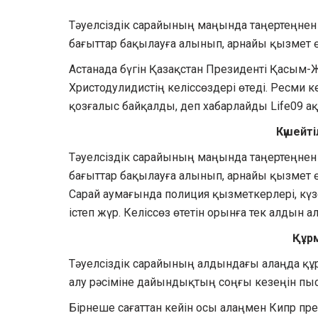
Тәуелсіздік сарайының маңында таңертеңнен ба
бағыттар бақылауға алынып, арнайы қызмет өкі
Астанада бүгін Қазақстан Президенті Қасым
Христодулидистің келіссөздері өтеді. Ресми
қозғалыс байқалды, деп хабарлайды Life09 ақп
Күшейті
Тәуелсіздік сарайының маңында таңертеңнен ба
бағыттар бақылауға алынып, арнайы қызмет өкі
Сарай аумағында полиция қызметкерлері, күз
істеп жүр. Келіссөз өтетін орынға тек алдын а
Құрм
Тәуелсіздік сарайының алдындағы алаңда құ
алу рәсіміне дайындықтың соңғы кезеңін п
Бірнеше сағаттан кейін осы алаңмен Кипр през