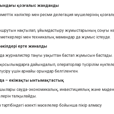
ңындағы қозғалыс жанданды
зметтік көліктер мен ресми делегация мүшелерінің қозға
ршрутын нақтылап, ұйымдастыру жұмыстарының соңғы ке
зметкерлері мен техникалық мамандар да жұмыс істеуде.
өкілдері ерте жиналды
нда журналистер таңғы уақыттан бастап жұмысын бастады.
 қосылымдарға дайындалып, операторлар түсірілім нүктел
 түсіру үшін арнайы орындар белгіленген.
рда – екіжақты ынтымақтастық
асшылары сауда-экономикалық, инвестициялық және мәден
лерін талқылайды.
тәртібіндегі өзекті мәселелер бойынша пікір алмасу