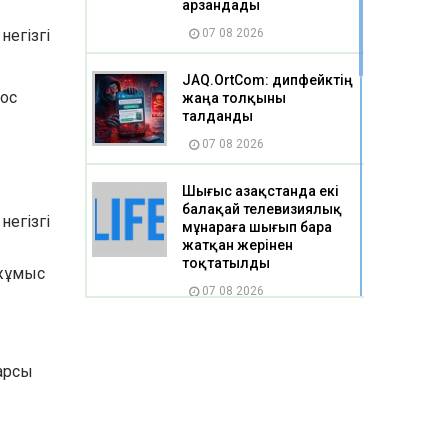
арзандады
негізгі
07 08 2026
JAQ.OrtCom: дипфейктің
кос
жаңа толқыны
талданды
07 08 2026
Шығыс Қазақстанда екі
балақай телевизиялық
негізгі
мұнараға шығып бара
жатқан жерінен
тоқтатылды
 жұмыс
07 08 2026
Бес миллион теңгеге
дейінгі қолдау: Қарағанды
арсы
облысында әлеуметтік
кәсіпкерлік қалай дамып
келеді
07 08 2026