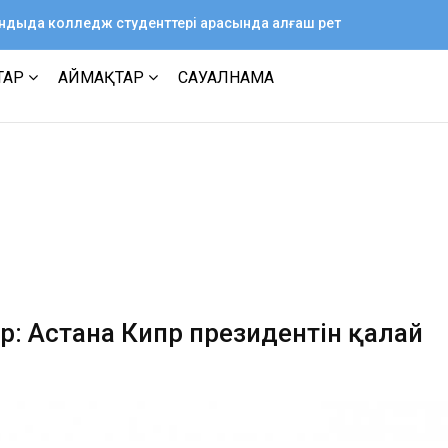
ағандыда колледж студенттері арасында алғаш рет
ТАР
АЙМАҚТАР
САУАЛНАМА
ар: Астана Кипр президентін қалай