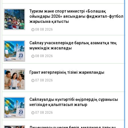
Туризм және спорт министрі «Болашақ
ойындары 2026» аясындағы фиджитал-футбол
жарысына қатысты
08 08 2026
Сайлау учаскелерінде барлық азаматқа тең
мүмкіндік жасалады
08 08 2026
Грант иегерлерінің тізімі жарияланды
07 08 2026
Сайлауалды күнтәртібі өңірлердің сұранысы
негізінде қалыптасып жатыр
07 08 2026
Лицензиясыз несие беріп, миллиард тапқан