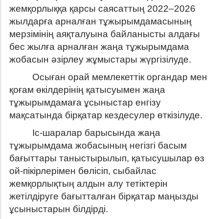
жемқорлыққа қарсы саясаттың 2022–2026
жылдарға арналған тұжырымдамасының
мерзімінің аяқталуына байланысты алдағы
бес жылға арналған жаңа тұжырымдама
жобасын әзірлеу жұмыстары жүргізілуде.
Осыған орай мемлекеттік органдар мен
қоғам өкілдерінің қатысуымен жаңа
тұжырымдамаға ұсыныстар енгізу
мақсатында бірқатар кездесулер өткізілуде.
Іс-шаралар барысында жаңа
тұжырымдама жобасының негізгі басым
бағыттары таныстырылып, қатысушылар өз
ой-пікірлерімен бөлісіп, сыбайлас
жемқорлықтың алдын алу тетіктерін
жетілдіруге бағытталған бірқатар маңызды
ұсыныстарын білдірді.