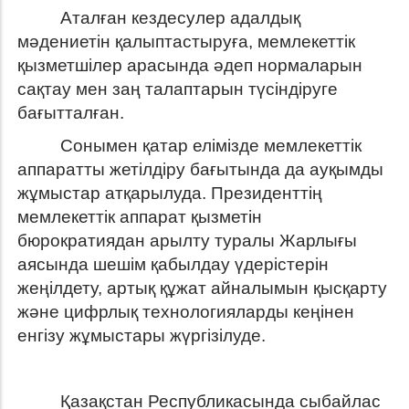
Аталған кездесулер адалдық
мәдениетін қалыптастыруға, мемлекеттік
қызметшілер арасында әдеп нормаларын
сақтау мен заң талаптарын түсіндіруге
бағытталған.
Сонымен қатар елімізде мемлекеттік
аппаратты жетілдіру бағытында да ауқымды
жұмыстар атқарылуда. Президенттің
мемлекеттік аппарат қызметін
бюрократиядан арылту туралы Жарлығы
аясында шешім қабылдау үдерістерін
жеңілдету, артық құжат айналымын қысқарту
және цифрлық технологияларды кеңінен
енгізу жұмыстары жүргізілуде.
Қазақстан Республикасында сыбайлас