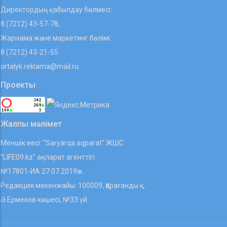
Директордың қабылдау бөлмесі:
8 (7212) 43-57-78,
Жарнама және маркетинг бөлімі:
8 (7212) 43-21-55
ortalyk.reklama@mail.ru
Проекты
Жалпы мәлімет
Меншік иесі: "Saryarqa aqparat" ЖШС
"LIFE09.kz" ақпарат агенттігі
№17801-ИА 27.07.2019ж.
Редакция мекенжайы: 100009, Қарағанды қ.
Ә.Ермеков көшесі, №33 үй.