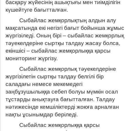
басқару жүйесінің ашықтығы мен тиімділігін
күшейтуге бағытталған.
Сыбайлас жемқорлықтың алдын алу
мақсатында екі негізгі бағыт бойынша жұмыс
жүргізіледі. Оның бірі – сыбайлас жемқорлық
тәуекелдеріне сыртқы талдау жасау болса,
екіншісі – сыбайлас жемқорлыққа қарсы
мониторинг жүргізу.
Сыбайлас жемқорлық тәуекелдеріне
жүргізілетін сыртқы талдау белгілі бір
саладағы немесе мекемедегі
заңбұзушылыққа себеп болуы мүмкін осал
тұстарды анықтауға бағытталған. Талдау
нәтижесінде кемшіліктерді жоюға арналған
нақты ұсынымдар беріледі.
Сыбайлас жемқорлыққа қарсы