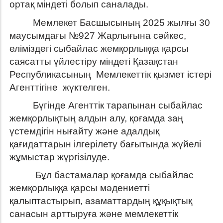
ортақ міндеті болып саналады.
Мемлекет Басшысының 2025 жылғы 30
маусымдағы №927 Жарлығына сәйкес,
еліміздегі сыбайлас жемқорлыққа қарсы
саясатты үйлестіру міндеті Қазақстан
Республикасының Мемлекеттік қызмет істері
Агенттігіне жүктелген.
Бүгінде Агенттік тарапынан сыбайлас
жемқорлықтың алдын алу, қоғамда заң
үстемдігін нығайту және адалдық
қағидаттарын ілгерілету бағытында жүйелі
жұмыстар жүргізілуде.
Бұл бастамалар қоғамда сыбайлас
жемқорлыққа қарсы мәдениетті
қалыптастырып, азаматтардың құқықтық
санасын арттыруға және мемлекеттік