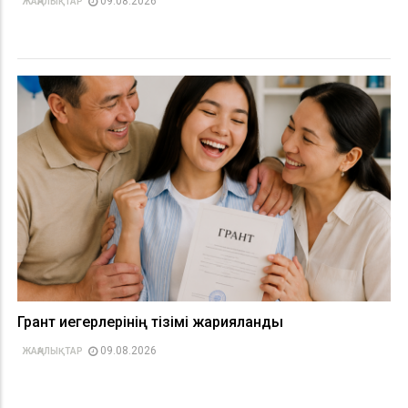
09.08.2026
ЖАҢАЛЫҚТАР
Грант иегерлерінің тізімі жарияланды
09.08.2026
ЖАҢАЛЫҚТАР