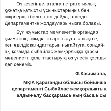
Өз кезегінде, аталған стратегиялық
құжатқа қатысты ұсыныстарыңыз бен
пікірлеріңіз болған жағдайда, оларды
Департаментке жолдауларыңызға болады.
Бұл жұмыстар мемлекеттік органдар
қызметінің тиімділігін арттыруға, ашықтық
пен әділдік қағидаттарын нығайтуға, сондай-
ақ, қоғамда сыбайлас жемқорлыққа қарсы
мәдениетті қалыптастыруға өз үлесін қосады
деп сенеміз.
Ф.Касымова,
МҚІА Қарағанды облысы бойынша
департаменті Сыбайлас жемқорлықтың
алдын-алу басқармасының басшысы