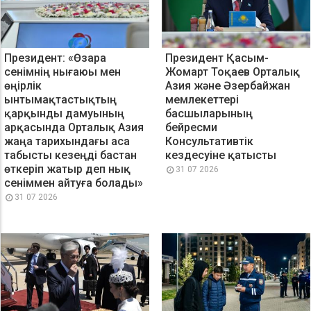
Президент: «Өзара
Президент Қасым-
сенімнің нығаюы мен
Жомарт Тоқаев Орталық
өңірлік
Азия және Әзербайжан
ынтымақтастықтың
мемлекеттері
қарқынды дамуының
басшыларының
арқасында Орталық Азия
бейресми
жаңа тарихындағы аса
Консультативтік
табысты кезеңді бастан
кездесуіне қатысты
өткеріп жатыр деп нық
31 07 2026
сеніммен айтуға болады»
31 07 2026