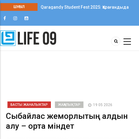
Qaragandy Student Fest 2025: Қарағандыда
ШҰҒЫЛ
колледж студенттері арасында алғаш рет
шығармашылық фестиваль өтті
БАСТЫ ЖАНАЛЫКТАР
ЖАҢАЛЫҚТАР
19 05 2026
Сыбайлас жемқорлықтың алдын
алу – ортақ міндет