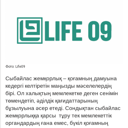
Фото: Life09
Сыбайлас жемқорлық – қоғамның дамуына
кедергі келтіретін маңызды мәселелердің
бірі. Ол халықтың мемлекетке деген сенімін
төмендетіп, әділдік қағидаттарының
бұзылуына әсер етеді. Сондықтан сыбайлас
жемқорлыққа қарсы тұру тек мемлекеттік
органдардың ғана емес, бүкіл қоғамның