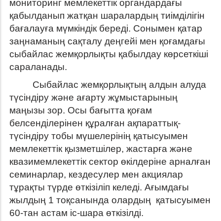
мониторинг мемлекеттік органдардағы
қабылданып жатқан шаралардың тиімділігін
бағалауға мүмкіндік береді. Сонымен қатар
заңнаманың сақталу деңгейі мен қоғамдағы
сыбайлас жемқорлықты қабылдау көрсеткіші
сараланады.
Сыбайлас жемқорлықтың алдын алуда
түсіндіру және ағарту жұмыстарының
маңызы зор. Осы бағытта қоғам
белсенділерінен құралған ақпараттық-
түсіндіру тобы мүшелерінің қатысуымен
мемлекеттік қызметшілер, жастарға және
квазимемлекеттік сектор өкілдеріне арналған
семинарлар, кездесулер мен акциялар
тұрақты түрде өткізіліп келеді. Ағымдағы
жылдың 1 тоқсанында олардың қатысуымен
60-тан астам іс-шара өткізілді.