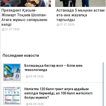
Президент Қасым-
Астанада 5 мыңнан астам
Жомарт Тоқаев Шолпан-
ата-ана жауапқа
Атаға жұмыс сапарымен
тартылды
келді
31 07 2026
31 07 2026
Последние новости
Болашаққа бастар жол – білім мен
технологияда
09 08 2026
Неліктен 120 балл грант алуға әрдайым
кепілдік бермейді, ал 100 балл жеткілікті
болуы мүмкін?
08 08 2026