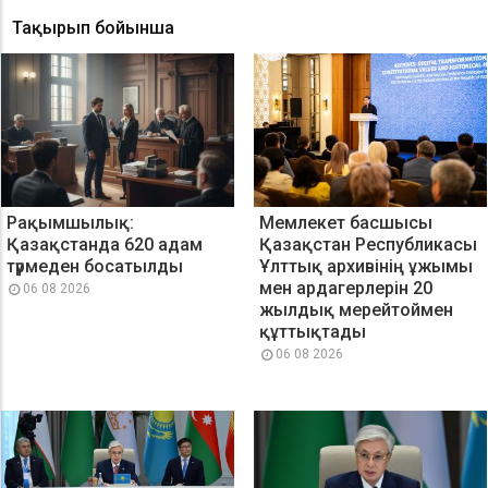
Тақырып бойынша
Рақымшылық:
Мемлекет басшысы
Қазақстанда 620 адам
Қазақстан Республикасы
түрмеден босатылды
Ұлттық архивінің ұжымы
мен ардагерлерін 20
06 08 2026
жылдық мерейтоймен
құттықтады
06 08 2026