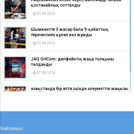
қостанайлық сотталды
07 08 2026
Шымкентте 3 жасар бала 9-қабаттың
терезесінен құлап көз жұмды
07 08 2026
JAQ.OrtCom: дипфейктің жаңа толқыны
талданды
07 08 2026
Қазақстанда бір апта ішінде әлеуметтік маңызы
бар азық-түлік тауарларының бірқатары
арзандады
07 08 2026
Байланыс