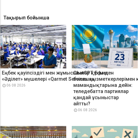
Тақырып бойынша
Еңбек қауіпсіздігі мен жұмысшылар құқығы:
ChatGPT Edu-ден
«Әділет» мүшелері «Qarmet Service» қызметкерлерімен 
болашақ
мамандықтарына дейін:
06 08 2026
теледебатта партиялар
қандай ұсыныстар
айтты?
06 08 2026