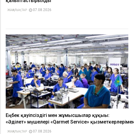
қалыптастырылды
07.08.2026
ЖАҢАЛЫҚТАР
Еңбек қауіпсіздігі мен жұмысшылар құқығы:
«Әділет» мүшелері «Qarmet Service» қызметкерлерімен
07.08.2026
ЖАҢАЛЫҚТАР