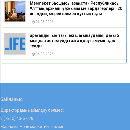
Мемлекет басшысы Қазақстан Республикасы
Ұлттық архивінің ұжымы мен ардагерлерін 20
жылдық мерейтоймен құттықтады
06 08 2026
Қарағандының тағы екі шағынауданындағы 5
мыңнан астам үйді газға қосуға мүмкіндік
туады
06 08 2026
Қазақстан мектептерінде екі пәннің атауы
өзгерді
06 08 2026
Байланыс
Директордың қабылдау бөлмесі:
8 (7212) 43-57-78,
Жарнама және маркетинг бөлімі: