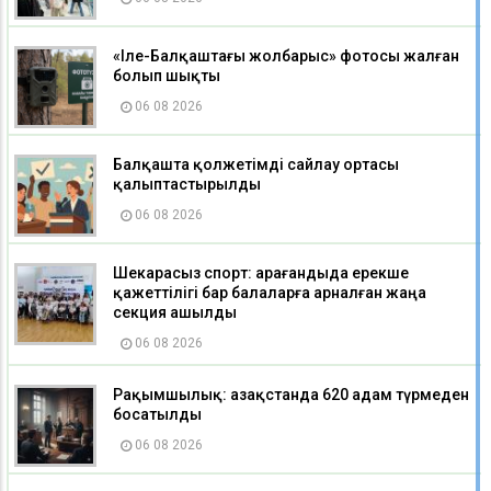
«Іле-Балқаштағы жолбарыс» фотосы жалған
болып шықты
06 08 2026
Балқашта қолжетімді сайлау ортасы
қалыптастырылды
06 08 2026
Шекарасыз спорт: Қарағандыда ерекше
қажеттілігі бар балаларға арналған жаңа
секция ашылды
06 08 2026
Рақымшылық: Қазақстанда 620 адам түрмеден
босатылды
06 08 2026