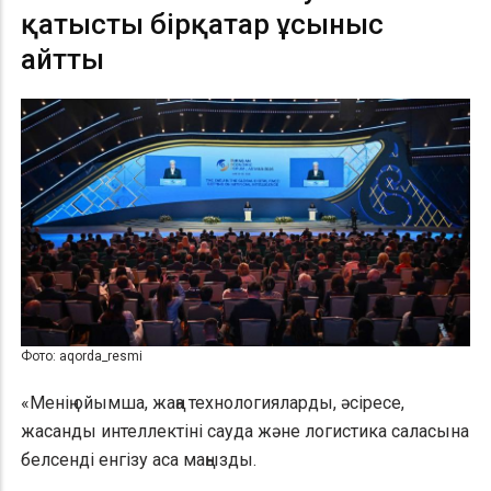
қатысты бірқатар ұсыныс
айтты
Фото: aqorda_resmi
«Менің ойымша, жаңа технологияларды, әсіресе,
жасанды интеллектіні сауда және логистика саласына
белсенді енгізу аса маңызды.