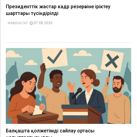
Президенттік жастар кадр резервіне іріктеу
шарттары түсіндірілді
07.08.2026
ЖАҢАЛЫҚТАР
Балқашта қолжетімді сайлау ортасы