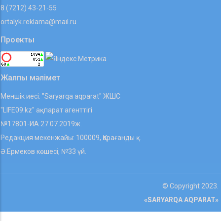
8 (7212) 43-21-55
ortalyk.reklama@mail.ru
Проекты
Жалпы мәлімет
Меншік иесі: "Saryarqa aqparat" ЖШС
"LIFE09.kz" ақпарат агенттігі
№17801-ИА 27.07.2019ж.
Редакция мекенжайы: 100009, Қарағанды қ.
Ә.Ермеков көшесі, №33 үй.
© Copyright 2023.
«SARYARQA AQPARAT»