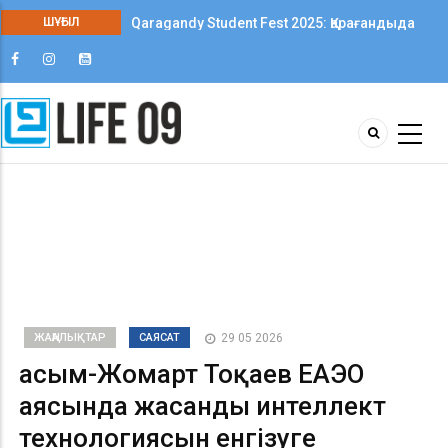
Qaragandy Student Fest 2025: Қарағандыда
ШҰҒЫЛ
колледж студенттері арасында алғаш рет
шығармашылық фестиваль өтті
ЖАҢАЛЫҚТАР
САЯСАТ
29 05 2026
Қасым-Жомарт Тоқаев ЕАЭО
аясында жасанды интеллект
технологиясын енгізуге