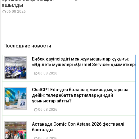
ашылды
06 08 2026
Последние новости
Еңбек қауіпсіздігі мен жұмысшылар құқығы:
«Әділет» мүшелері «Qarmet Service» қызметкерле
06 08 2026
ChatGPT Edu-ден болашақ мамандықтарына
дейін: теледебатта партиялар қандай
ұсыныстар айтты?
06 08 2026
Астанада Comic Con Astana 2026 фестивалі
басталды
06 08 2026