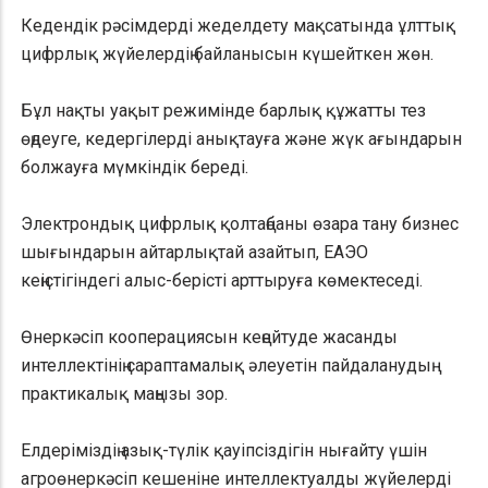
Кедендік рәсімдерді жеделдету мақсатында ұлттық
цифрлық жүйелердің байланысын күшейткен жөн.
Бұл нақты уақыт режимінде барлық құжатты тез
өңдеуге, кедергілерді анықтауға және жүк ағындарын
болжауға мүмкіндік береді.
Электрондық цифрлық қолтаңбаны өзара тану бизнес
шығындарын айтарлықтай азайтып, ЕАЭО
кеңістігіндегі алыс-берісті арттыруға көмектеседі.
Өнеркәсіп кооперациясын кеңейтуде жасанды
интеллектінің сараптамалық әлеуетін пайдаланудың
практикалық маңызы зор.
Елдеріміздің азық-түлік қауіпсіздігін нығайту үшін
агроөнеркәсіп кешеніне интеллектуалды жүйелерді