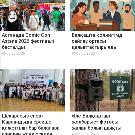
Астанада Comic Con
Балқашта қолжетімді
Astana 2026 фестивалі
сайлау ортасы
басталды
қалыптастырылды
06 08 2026
06 08 2026
Шекарасыз спорт:
«Іле-Балқаштағы
Қарағандыда ерекше
жолбарыс» фотосы
қажеттілігі бар балаларға
жалған болып шықты
арналған жаңа секция
06 08 2026