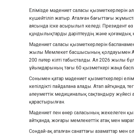
Елімізде мәдениет саласы қызметкерлерін ә
күшейтіліп жатыр. Аталған бағыттағы жұмы
аясында іске асырылып келеді. Президент өз 
құндылықтарды дәріптеудің және қоғамдық ке
Мәдениет саласы қызметкерлерін баспанамен
жылы Мемлекет басшысының қолдауымен Аста
200 пәтер кілті табысталды. Ал 2026 жылы б
ұйымдарының тағы 60 қызметкері жаңа баспан
Сонымен қатар мәдениет қызметкерлері елімі
кепілдікті пайдалана алады. Атап айтқанда, т
әлеуметтік медициналық сақтандыру жүйесі 
қарастырылған.
Мәдениет пен өнер саласының жекелеген қыз
айтқанда, жоғары мемлекеттік атақ мен мара
Сондай-ақ аталған санаттағы азаматтар мен 