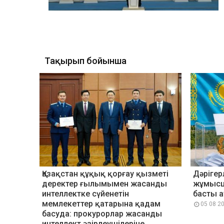
Тақырып бойынша
Қазақстан құқық қорғау қызметі
Дәрігер
деректер ғылымымен жасанды
жұмысш
интеллектке сүйенетін
басты 
мемлекеттер қатарына қадам
05 08 2
басуда: прокурорлар жасанды
интеллект әзірлеушілеріне