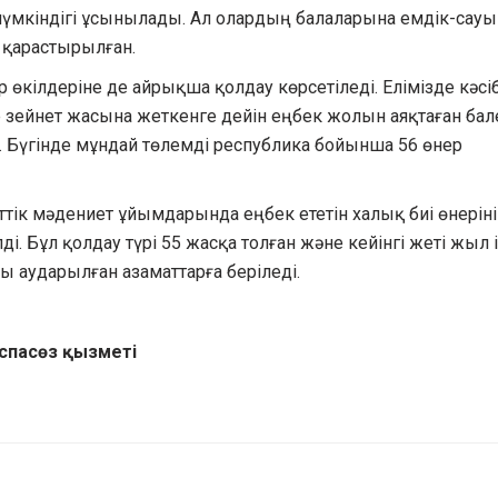
мүмкіндігі ұсынылады. Ал олардың балаларына емдік-сау
 қарастырылған.
өкілдеріне де айрықша қолдау көрсетіледі. Елімізде кәсі
 зейнет жасына жеткенге дейін еңбек жолын аяқтаған бал
і. Бүгінде мұндай төлемді республика бойынша 56 өнер
ік мәдениет ұйымдарында еңбек ететін халық биі өнерін
лді. Бұл қолдау түрі 55 жасқа толған және кейінгі жеті жыл 
ы аударылған азаматтарға беріледі.
аспасөз қызметі