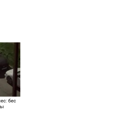
ес: бес
ды