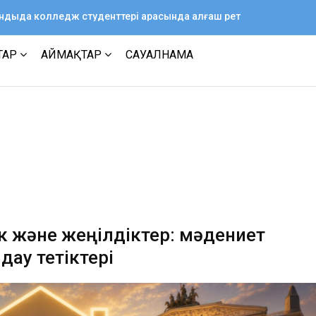
ағандыда колледж студенттері арасында алғаш рет
ТАР
АЙМАҚТАР
САУАЛНАМА
к және жеңілдіктер: мәдениет
дау тетіктері