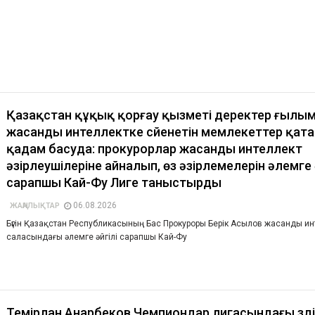
Қазақстан құқық қорғау қызметі деректер ғылы
жасанды интеллектке сүйенетін мемлекеттер қат
қадам басуда: прокурорлар жасанды интеллект
әзірлеушілеріне айналып, өз әзірлемелерін әлемге 
сарапшы Кай-Фу Лиге таныстырды
06.08.2026
ЖАҢАЛЫҚТАР
Бүгін Қазақстан Республикасының Бас Прокуроры Берік Асылов жасанды ин
саласындағы әлемге әйгілі сарапшы Кай-Фу
Темірлан Анарбеков Чемпиондар лигасындағы үзді