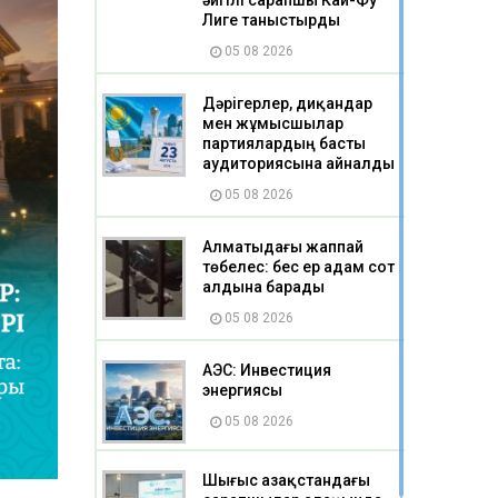
әйгілі сарапшы Кай-Фу
Лиге таныстырды
05 08 2026
Дәрігерлер, диқандар
мен жұмысшылар
партиялардың басты
аудиториясына айналды
05 08 2026
Алматыдағы жаппай
төбелес: бес ер адам сот
алдына барады
05 08 2026
АЭС: Инвестиция
энергиясы
05 08 2026
Шығыс Қазақстандағы