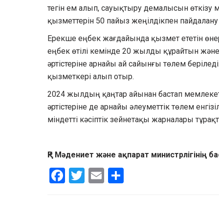
тегін ем алып, сауықтыру демалысын өткізу 
қызметтерін 50 пайыз жеңілдікпен пайдалану
Ерекше еңбек жағдайында қызмет ететін өнер 
еңбек өтілі кемінде 20 жылды құрайтын және
әртістеріне арнайы ай сайынғы төлем берілед
қызметкері алып отыр.
2024 жылдың қаңтар айынан бастап мемлекетт
әртістеріне де арнайы әлеуметтік төлем енгізі
міндетті кәсіптік зейнетақы жарналары тұрақт
ҚР Мәдениет және ақпарат министрлігінің б
Facebook
Twitter
Email
Share