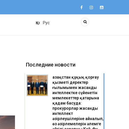
Қаз
Рус
Последние новости
Қазақстан құқық қорғау
қызметі деректер
ғылымымен жасанды
интеллектке сүйенетін
мемлекеттер қатарына
қадам басуда:
прокурорлар жасанды
интеллект
әзірлеушілеріне айналып,
өз әзірлемелерін әлемге