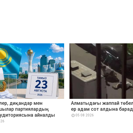
лер, диқандар мен
Алматыдағы жаппай төбел
ылар партиялардың
ер адам сот алдына бара
аудиториясына айналды
05 08 2026
026