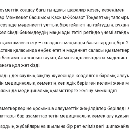
леуметтік қолдау бағытындағы шаралар кезең-кезеңімен
стар Мемлекет басшысы Қасым-Жомарт Тоқаевтың тапсыр
сөзінде мәдениетті ұлттық бірегейлікті нығайтудың, рухан
лісімді бекемдеудің маңызды тетігі ретінде үнемі атайды
 қамтамасыз ету – саладағы маңызды бағыттардың бірі. 
на қаласында еңбек ететін мәдениет саласы қызметкер
ұл бастама жалғасын тауып, Алматы қаласындағы мәдениет
аға қол жеткізді.
здің денсаулық сақтау жүйесінде көзделген барлық әлеум
егін медициналық көмектің кепілдік берілген көлемі және м
аясында медициналық қызметтерге жүгіну мүмкіндігі
меткерлеріне қосымша әлеуметтік жеңілдіктер беріледі. 
паттары бар азаматтар тегін медициналық көмек алу құқығ
олардың жұбайларына жылына бір рет еліміздегі шипажайл