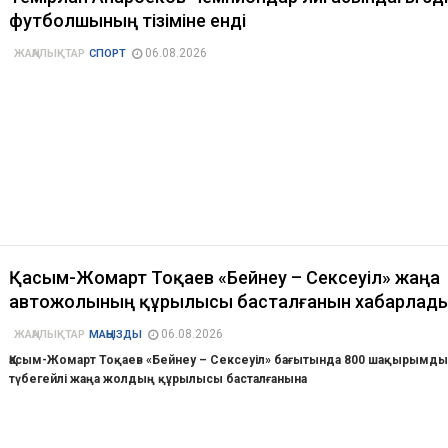
футболшының тізіміне енді
06.08.2026
ЖАҢАЛЫҚТАР
СПОРТ
Қасым-Жомарт Тоқаев «Бейнеу – Сексеуіл» жаңа
автожолының құрылысы басталғанын хабарлад
06.08.2026
ЖАҢАЛЫҚТАР
МАҢЫЗДЫ
Қасым-Жомарт Тоқаев «Бейнеу – Сексеуіл» бағытында 800 шақырымд
түбегейлі жаңа жолдың құрылысы басталғанына