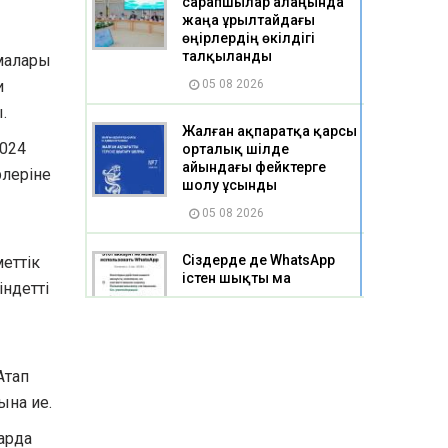
сарапшылар алаңында
жаңа Құрылтайдағы
өңірлердің өкілдігі
талқыланды
малары
и
05 08 2026
.
Жалған ақпаратқа қарсы
2024
орталық шілде
айындағы фейктерге
леріне
шолу ұсынды
05 08 2026
Сіздерде де WhatsApp
еттік
істен шықты ма
індетті
05 08 2026
Қарағанды облысында
Атап
сауда талаптарының
сақталуына бақылау
ына ие.
күшейтілді
арда
05 08 2026