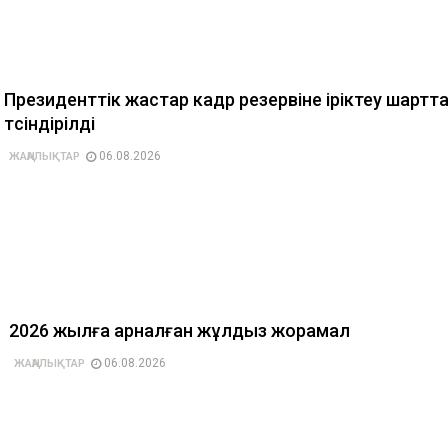
Президенттік жастар кадр резервіне іріктеу шартт
түсіндірілді
06.08.2026
ЖАҢАЛЫҚТАР
2026 жылға арналған жұлдыз жорамал
06.08.2026
ЖАҢАЛЫҚТАР