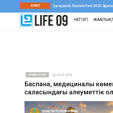
ШҰҒЫЛ
Qaragandy Student Fest 2025: Қар
шығармашылық фестиваль өтті
НЕГІЗГІ
ЖАҢАЛЫҚ
ЖАҢАЛЫҚТАР
05 06 2026
Баспана, медициналық көме
саласындағы әлеуметтік қол