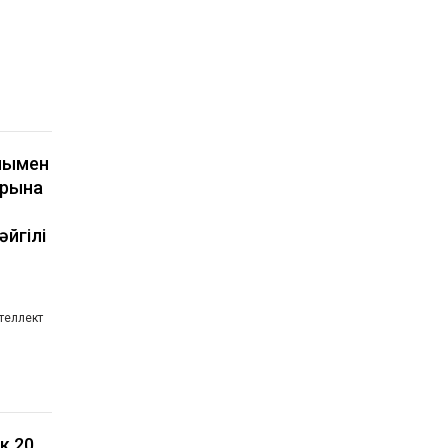
мымен
арына
әйгілі
теллект
к 20