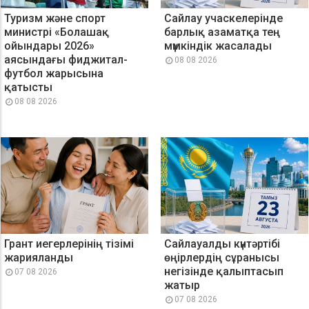
Туризм және спорт
Сайлау учаскелерінде
министрі «Болашақ
барлық азаматқа тең
ойындары 2026»
мүмкіндік жасалады
аясындағы фиджитал-
08 08 2026
футбол жарысына
қатысты
08 08 2026
Грант иегерлерінің тізімі
Сайлауалды күнтәртібі
жарияланды
өңірлердің сұранысы
негізінде қалыптасып
07 08 2026
жатыр
07 08 2026