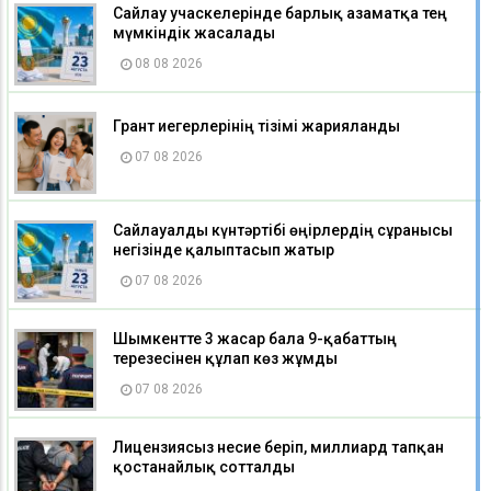
Сайлау учаскелерінде барлық азаматқа тең
мүмкіндік жасалады
08 08 2026
Грант иегерлерінің тізімі жарияланды
07 08 2026
Сайлауалды күнтәртібі өңірлердің сұранысы
негізінде қалыптасып жатыр
07 08 2026
Шымкентте 3 жасар бала 9-қабаттың
терезесінен құлап көз жұмды
07 08 2026
Лицензиясыз несие беріп, миллиард тапқан
қостанайлық сотталды