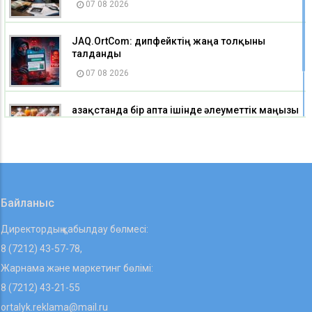
07 08 2026
JAQ.OrtCom: дипфейктің жаңа толқыны
талданды
07 08 2026
Қазақстанда бір апта ішінде әлеуметтік маңызы
бар азық-түлік тауарларының бірқатары
арзандады
07 08 2026
Байланыс
Директордың қабылдау бөлмесі:
8 (7212) 43-57-78,
Жарнама және маркетинг бөлімі:
8 (7212) 43-21-55
ortalyk.reklama@mail.ru