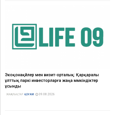
Экоқонақүйлер мен визит-орталық: Қарқаралы
ұлттық паркі инвесторларға жаңа мүмкіндіктер
ұсынды
09.08.2026
ЖАҢАЛЫҚТАР
ҚОҒАМ