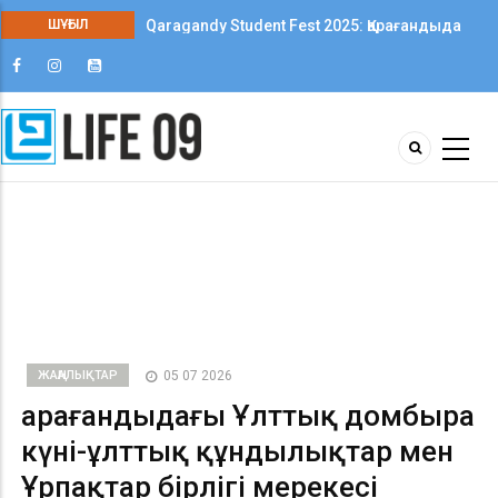
ШҰҒЫЛ
Qaragandy Student Fest 2025: Қарағандыда
колледж студенттері арасында алғаш рет
шығармашылық фестиваль өтті
ЖАҢАЛЫҚТАР
05 07 2026
Қарағандыдағы Ұлттық домбыра
күні-ұлттық құндылықтар мен
Ұрпақтар бірлігі мерекесі