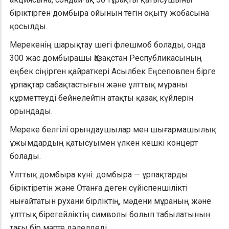
біріктірген домбыра ойынын тегін оқыту жобасына
қосылды.
Мерекенің шарықтау шегі флешмоб болады, онда
300 жас домбырашы Қазақстан Республикасының
еңбек сіңірген қайраткері Асылбек Еңсеповпен бірге
ұрпақтар сабақтастығын және ұлттық мұраны
құрметтеуді бейнелейтін атақты қазақ күйлерін
орындады.
Мереке белгілі орындаушылар мен шығармашылық
ұжымдардың қатысуымен үлкен кешкі концерт
болады.
Ұлттық домбыра күні: домбыра — ұрпақтарды
біріктіретін және Отанға деген сүйіспеншілікті
нығайтатын рухани бірліктің, мәдени мұраның және
ұлттық бірегейліктің символы болып табылатынын
тағы бір мәрте дәлелдеді.