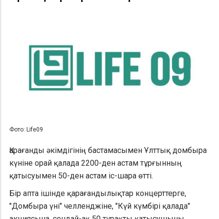
Фото: Life09
Қарағанды әкімдігінің бастамасымен Ұлттық домбыра
күніне орай қалада 2200-ден астам тұрғынның
қатысуымен 50-ден астам іс-шара өтті.
Бір апта ішінде қарағандылықтар концерттерге,
"Домбыра үні" челленджіне, "Күй күмбірі қалада"
акциясына, сондай-ақ 50 тұрақты қатысушыны