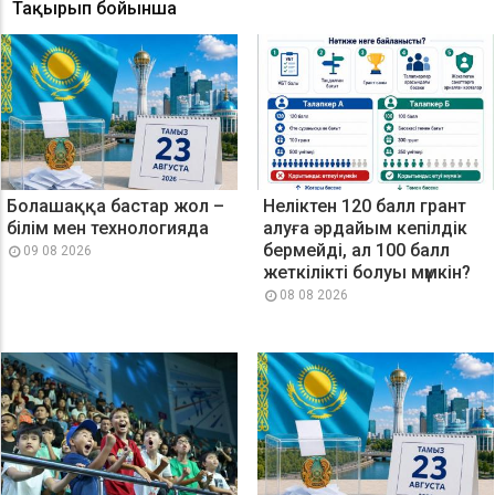
Тақырып бойынша
Болашаққа бастар жол –
Неліктен 120 балл грант
білім мен технологияда
алуға әрдайым кепілдік
бермейді, ал 100 балл
09 08 2026
жеткілікті болуы мүмкін?
08 08 2026