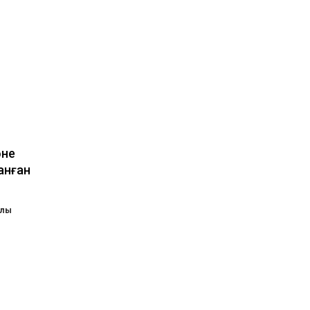
әне
анған
ылы