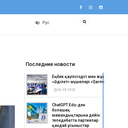
Қаз
Рус
Последние новости
Еңбек қауіпсіздігі мен жұмысшылар 
«Әділет» мүшелері «Qarmet Service» 
06 08 2026
ChatGPT Edu-ден
болашақ
мамандықтарына дейін:
теледебатта партиялар
қандай ұсыныстар