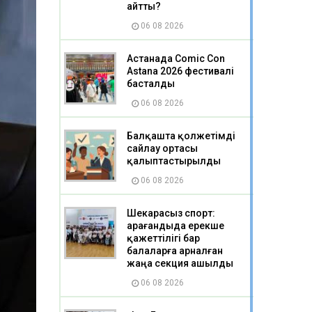
айтты?
06 08 2026
Астанада Comic Con
Astana 2026 фестивалі
басталды
06 08 2026
Балқашта қолжетімді
сайлау ортасы
қалыптастырылды
06 08 2026
Шекарасыз спорт:
Қарағандыда ерекше
қажеттілігі бар
балаларға арналған
жаңа секция ашылды
06 08 2026