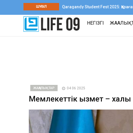
ШҰҒЫЛ
Qaragandy Student Fest 2025: Қар
шығармашылық фестиваль өтті
НЕГІЗГІ
ЖАҢАЛЫҚ
ЖАҢАЛЫҚТАР
04 06 2025
Мемлекеттік қызмет – халық