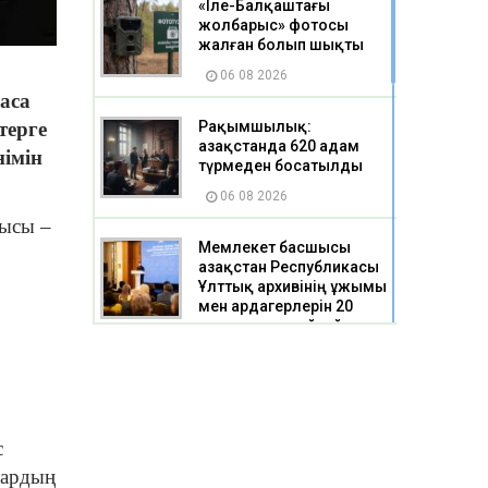
«Іле-Балқаштағы
жолбарыс» фотосы
жалған болып шықты
06 08 2026
 аса
терге
Рақымшылық:
Қазақстанда 620 адам
німін
түрмеден босатылды
06 08 2026
дысы –
Мемлекет басшысы
Қазақстан Республикасы
Ұлттық архивінің ұжымы
мен ардагерлерін 20
жылдық мерейтоймен
құттықтады
06 08 2026
Қарағандының тағы екі
с
шағынауданындағы 5
мыңнан астам үйді газға
тардың
қосуға мүмкіндік туады