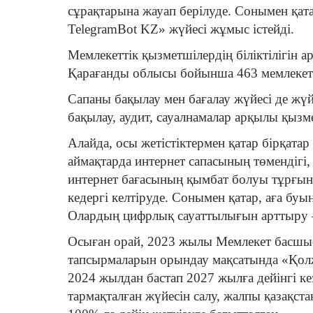
сұрақтарына жауап берілуде. Сонымен қат
TelegramBot KZ» жүйесі жұмыс істейді.
Мемлекеттік қызметшілердің біліктілігін а
Қарағанды облысы бойынша 463 мемлекетт
Сапаны бақылау мен бағалау жүйесі де жүй
бақылау, аудит, сауалнамалар арқылы қызм
Алайда, осы жетістіктермен қатар бірқатар
аймақтарда интернет сапасының төмендігі
интернет бағасының қымбат болуы тұрғын
кедергі келтіруде. Сонымен қатар, аға буы
Олардың цифрлық сауаттылығын арттыру – 
Осыған орай, 2023 жылы Мемлекет басшыс
тапсырмаларын орындау мақсатында «Қол
2024 жылдан бастап 2027 жылға дейінгі к
тармақталған жүйесін салу, жалпы қазақс