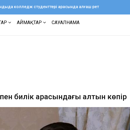
ағандыда колледж студенттері арасында алғаш рет
ТАР
АЙМАҚТАР
САУАЛНАМА
 пен билік арасындағы алтын көпір