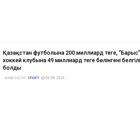
Қазақстан футболына 200 миллиард теңге, “Барыс
хоккей клубына 49 миллиард теңге бөлінгені белгіл
болды
06.08.2026
ЖАҢАЛЫҚТАР
СПОРТ