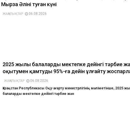
Мырза Әлінің туған күні
06.08.2026
ЖАҢАЛЫҚТАР
2025 жылы балаларды мектепке дейінгі тәрбие ж
оқытумен қамтуды 95%-ға дейін ұлғайту жоспарл
06.08.2026
ЖАҢАЛЫҚТАР
Қазақстан Республикасы Оқу-ағарту министрлігінің мәліметінше, 2025 ж
балаларды мектепке дейінгі тәрбие жән