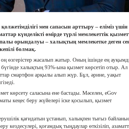
 қолжетімділігі мен сапасын арттыру – еліміз үшін
маттар күнделікті өмірде түрлі мемлекеттік қызмет
 сапалы орындалуы – халықтың мемлекетке деген се
епілі болмақ.
 оң өзгерістер жасалып жатыр. Оның ішінде ең ауқым
 бүгінде халықтың 93%-ына қызмет көрсетіп отыр. Ал
тар смартфон арқылы алып жүр. Бұл, әрине, уақыт
гізеді.
мет көрсету саласына ене бастады. Мәселен, eGov
маты кеңес беру жүйелері іске қосылып, қызмет
ерушілік қағидатын ұстанып, халықпен тығыз байланы
ру кездесулері, қоғамдық тыңдаулар өткізіліп, азамат