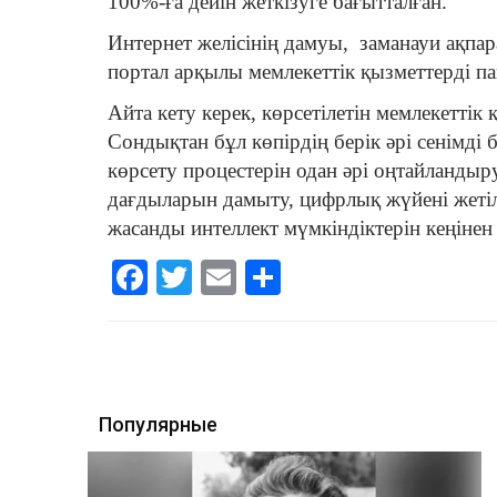
100%-ға дейін жеткізуге бағытталған.
Интернет желісінің дамуы, заманауи ақпа
портал арқылы мемлекеттік қызметтерді па
Айта кету керек, көрсетілетін мемлекеттік
Сондықтан бұл көпірдің берік әрі сенімд
көрсету процестерін одан әрі оңтайландыр
дағдыларын дамыту, цифрлық жүйені жетілд
жасанды интеллект мүмкіндіктерін кеңінен
Facebook
Twitter
Email
Share
Популярные