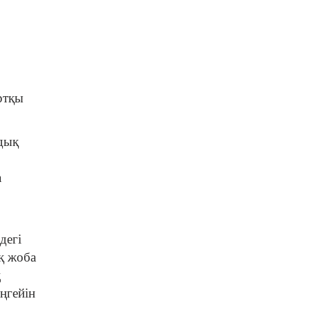
06 08 2026
Қазақстан мектептерінде
екі пәннің атауы өзгерді
06 08 2026
ртқы
лдық
а
дегі
қ жоба
ң
ңгейін