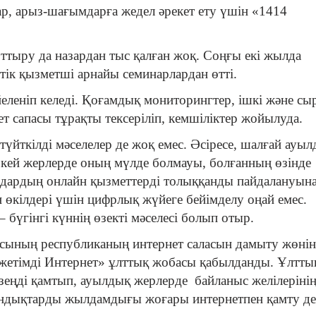
ар, арыз-шағымдарға жедел әрекет ету үшін «1414
рттыру да назардан тыс қалған жоқ. Соңғы екі жылда
ік қызметші арнайы семинарлардан өтті.
еленіп келеді. Қоғамдық мониторингтер, ішкі және сы
ет сапасы тұрақты тексеріліп, кемшіліктер жойылуда.
 түйткілді мәселелер де жоқ емес. Әсіресе, шалғай ауы
, кей жерлерде оның мүлде болмауы, болғанның өзінде
дардың онлайн қызметтерді толыққанды пайдалануын
н өкілдері үшін цифрлық жүйеге бейімделу оңай емес.
бүгінгі күннің өзекті мәселесі болып отыр.
ының республиканың интернет саласын дамыту жөнін
жетімді Интернет» ұлттық жобасы қабылданды. Ұлтты
езеңді қамтып, ауылдық жерлерде байланыс желілеріні
тандықтарды жылдамдығы жоғары интернетпен қамту де