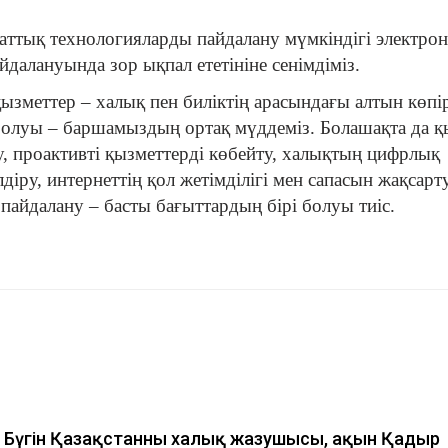
раттық технологияларды пайдалану мүмкіндігі электро
йдалануында зор ықпал ететініне сенімдіміз.
 қызметтер – халық пен биліктің арасындағы алтын көпі
і болуы – баршамыздың ортақ мүддеміз. Болашақта да 
у, проактивті қызметтерді көбейту, халықтың цифрлық
іру, интернеттің қол жетімділігі мен сапасын жақсарту
 пайдалану – басты бағыттардың бірі болуы тиіс.
Бүгін Қазақстанның халық жазушысы, ақын Қадыр