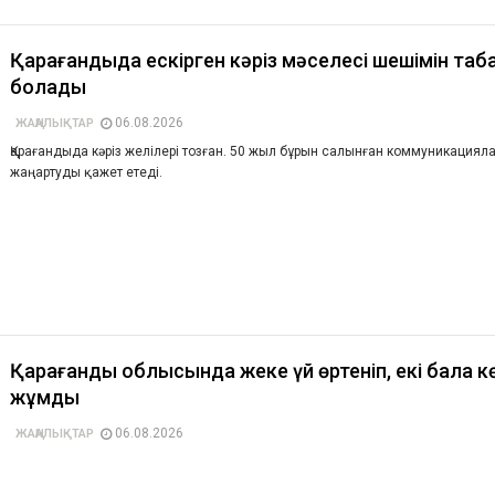
Қарағандыда ескірген кәріз мәселесі шешімін та
болады
06.08.2026
ЖАҢАЛЫҚТАР
Қарағандыда кәріз желілері тозған. 50 жыл бұрын салынған коммуникациял
жаңартуды қажет етеді.
Қарағанды облысында жеке үй өртеніп, екі бала к
жұмды
06.08.2026
ЖАҢАЛЫҚТАР