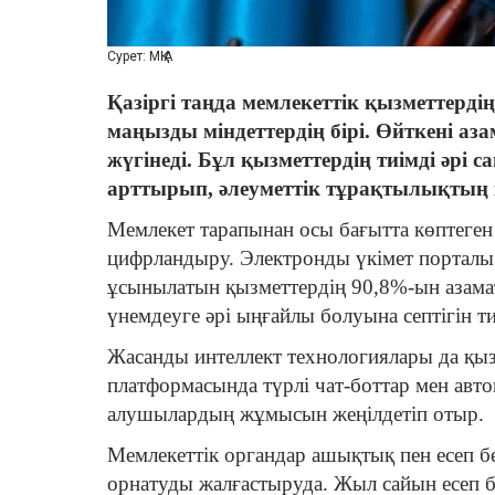
Сурет: МҚІА
Қазіргі таңда мемлекеттік қызметтердің
маңызды міндеттердің бірі. Өйткені аза
жүгінеді. Бұл қызметтердің тиімді әрі
арттырып, әлеуметтік тұрақтылықтың к
Мемлекет тарапынан осы бағытта көптеген
цифрландыру. Электронды үкімет порталы
ұсынылатын қызметтердің 90,8%-ын азамат
үнемдеуге әрі ыңғайлы болуына септігін ти
Жасанды интеллект технологиялары да қыз
платформасында түрлі чат-боттар мен авто
алушылардың жұмысын жеңілдетіп отыр.
Мемлекеттік органдар ашықтық пен есеп б
орнатуды жалғастыруда. Жыл сайын есеп бе