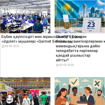
Еңбек қауіпсіздігі мен жұмысшылар құқығы:
ChatGPT Edu-ден
«Әділет» мүшелері «Qarmet Service» қызметкерлерімен 
болашақ
мамандықтарына дейін:
06 08 2026
теледебатта партиялар
қандай ұсыныстар
айтты?
06 08 2026