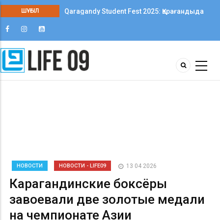
ШҰҒЫЛ
Qaragandy Student Fest 2025: Қарағандыда
колледж студенттері арасында алғаш рет
шығармашылық фестиваль өтті
НОВОСТИ
НОВОСТИ - LIFE09
13 04 2026
Карагандинские боксёры
завоевали две золотые медали
на чемпионате Азии