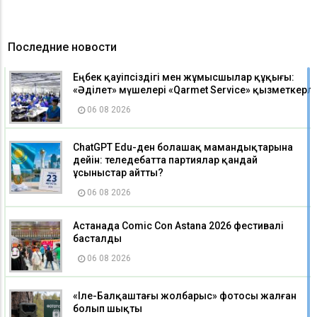
Последние новости
Еңбек қауіпсіздігі мен жұмысшылар құқығы:
«Әділет» мүшелері «Qarmet Service» қызметкерле
06 08 2026
ChatGPT Edu-ден болашақ мамандықтарына
дейін: теледебатта партиялар қандай
ұсыныстар айтты?
06 08 2026
Астанада Comic Con Astana 2026 фестивалі
басталды
06 08 2026
«Іле-Балқаштағы жолбарыс» фотосы жалған
болып шықты