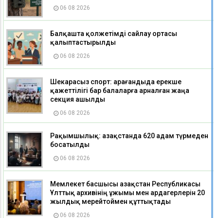
06 08 2026
Балқашта қолжетімді сайлау ортасы
қалыптастырылды
06 08 2026
Шекарасыз спорт: Қарағандыда ерекше
қажеттілігі бар балаларға арналған жаңа
секция ашылды
06 08 2026
Рақымшылық: Қазақстанда 620 адам түрмеден
босатылды
06 08 2026
Мемлекет басшысы Қазақстан Республикасы
Ұлттық архивінің ұжымы мен ардагерлерін 20
жылдық мерейтоймен құттықтады
06 08 2026