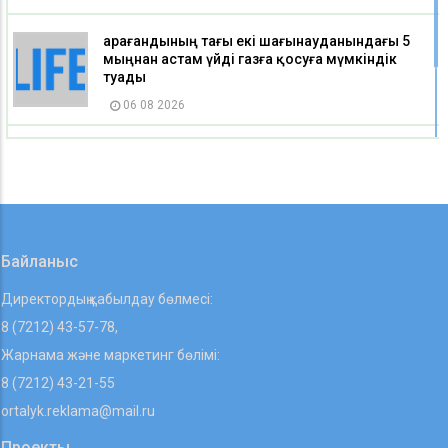
Қарағандының тағы екі шағынауданындағы 5
мыңнан астам үйді газға қосуға мүмкіндік
туады
06 08 2026
Қазақстан мектептерінде екі пәннің атауы
өзгерді
06 08 2026
Байланыс
Директордың қабылдау бөлмесі:
8 (7212) 43-57-78,
Жарнама және маркетинг бөлімі:
8 (7212) 43-21-55
ortalyk.reklama@mail.ru
Проекты