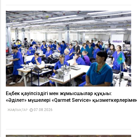
Еңбек қауіпсіздігі мен жұмысшылар құқығы:
«Әділет» мүшелері «Qarmet Service» қызметкерлерімен
07.08.2026
ЖАҢАЛЫҚТАР