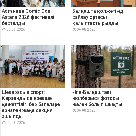
Астанада Comic Con
Балқашта қолжетімді
Astana 2026 фестивалі
сайлау ортасы
басталды
қалыптастырылды
06 08 2026
06 08 2026
Шекарасыз спорт:
«Іле-Балқаштағы
Қарағандыда ерекше
жолбарыс» фотосы
қажеттілігі бар балаларға
жалған болып шықты
арналған жаңа секция
06 08 2026
ашылды
06 08 2026