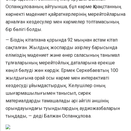
Оспанқұлованың айтуынша, бұл көрме Қазақстанның
көрнекті мәдениет қайраткерлерінің мерейтойларына
арналған кездесулер мен көрмелер топтамасының
бір бөлігі болды.
— Біздің кітапхана қорында 92 мыңнан астам кітап
сақталған. Жылдық жоспарды әзірлеу барысында
еліміздің мәдениет және өнер саласының танымал
тұлғаларының мерейтойлық даталарына ерекше
көңіл бөлуді жөн көрдік. Ермек Серкебаевтың 100
жылдығына орай осы көрме мен интерактивті
кездесуді ұйымдастырдық. Келушілер оның
шығармашылығымен танысып, сирек
материалдарды тамашалады әрі әйгілі әншінің
орындауындағы туындылардың аудиожазбаларын
тыңдады, — деді Балжан Оспанқұлова.