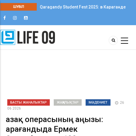
Qaragandy Student Fest 2025: в Караганде
ШҰҒЫЛ
впервые прошёл фестиваль студенческого
творчества среди колледжей
БАСТЫ ЖАНАЛЫКТАР
ЖАҢАЛЫҚТАР
МӘДЕНИЕТ
26
06 2026
Қазақ операсының аңызы:
Қарағандыда Ермек