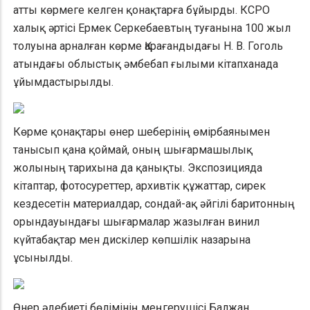
атты көрмеге келген қонақтарға бұйырды. КСРО
халық әртісі Ермек Серкебаевтың туғанына 100 жыл
толуына арналған көрме Қарағандыдағы Н. В. Гоголь
атындағы облыстық әмбебап ғылыми кітапханада
ұйымдастырылды.
Көрме қонақтары өнер шеберінің өмірбаянымен
танысып қана қоймай, оның шығармашылық
жолының тарихына да қанықты. Экспозицияда
кітаптар, фотосуреттер, архивтік құжаттар, сирек
кездесетін материалдар, сондай-ақ әйгілі баритонның
орындауындағы шығармалар жазылған винил
күйтабақтар мен дискілер көпшілік назарына
ұсынылды.
Өнер әдебиеті бөлімінің меңгерушісі Балжан