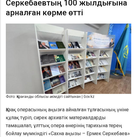
Серкебаевтың 100 жылдығына
арналған көрме өтті
Фото: Қарағанды облысы әкімдігі сайтынан | Gov.kz
Қазақ операсының аңызға айналған тұлғасының үніне
құлақ түріп, сирек архивтік материалдарды
тамашалап, ұлттық опера өнерінің тарихына терең
бойлау мүмкіндігі «Сахна аңызы – Ермек Серкебаев»