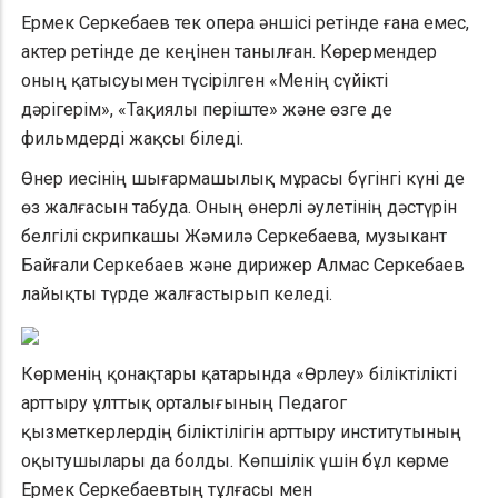
Ермек Серкебаев тек опера әншісі ретінде ғана емес,
актер ретінде де кеңінен танылған. Көрермендер
оның қатысуымен түсірілген «Менің сүйікті
дәрігерім», «Тақиялы періште» және өзге де
фильмдерді жақсы біледі.
Өнер иесінің шығармашылық мұрасы бүгінгі күні де
өз жалғасын табуда. Оның өнерлі әулетінің дәстүрін
белгілі скрипкашы Жәмилә Серкебаева, музыкант
Байғали Серкебаев және дирижер Алмас Серкебаев
лайықты түрде жалғастырып келеді.
Көрменің қонақтары қатарында «Өрлеу» біліктілікті
арттыру ұлттық орталығының Педагог
қызметкерлердің біліктілігін арттыру институтының
оқытушылары да болды. Көпшілік үшін бұл көрме
Ермек Серкебаевтың тұлғасы мен