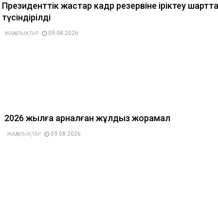
Президенттік жастар кадр резервіне іріктеу шартт
түсіндірілді
09.08.2026
ЖАҢАЛЫҚТАР
2026 жылға арналған жұлдыз жорамал
09.08.2026
ЖАҢАЛЫҚТАР