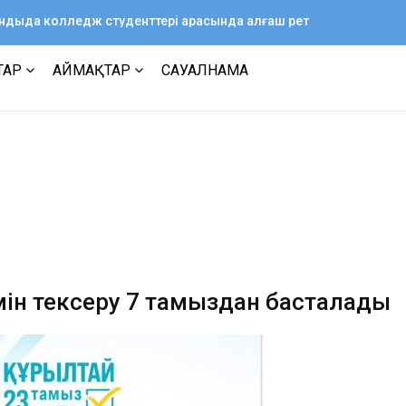
ағандыда колледж студенттері арасында алғаш рет
ТАР
АЙМАҚТАР
САУАЛНАМА
мін тексеру 7 тамыздан басталады