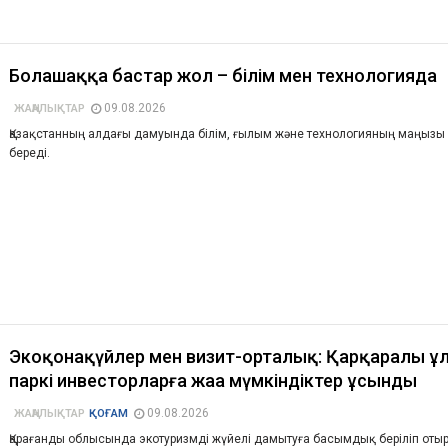
Болашаққа бастар жол – білім мен технологияда
09.08.2026
ЖАҢАЛЫҚТАР
Қазақстанның алдағы дамуында білім, ғылым және технологияның маңызы 
береді.
Экоқонақүйлер мен визит-орталық: Қарқаралы ұ
паркі инвесторларға жаңа мүмкіндіктер ұсынды
09.08.2026
ЖАҢАЛЫҚТАР
ҚОҒАМ
Қарағанды облысында экотуризмді жүйелі дамытуға басымдық беріліп отыр