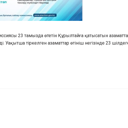
ссиясы 23 тамызда өтетін Құрылтайға қатысатын азаматта
рді. Уақытша тіркелген азаматтар өтініш негізінде 23 шілдег