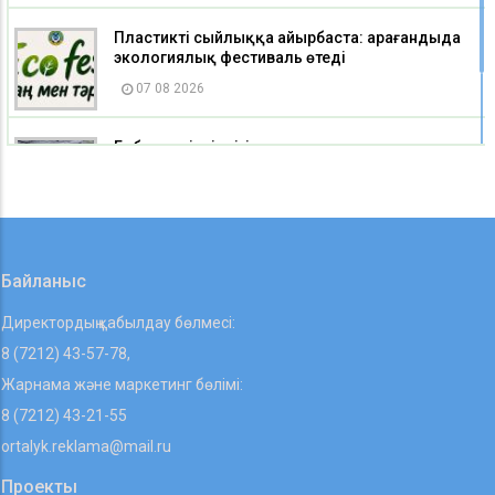
Пластикті сыйлыққа айырбаста: Қарағандыда
экологиялық фестиваль өтеді
07 08 2026
Еңбек қауіпсіздігі мен жұмысшылар құқығы:
«Әділет» мүшелері «Qarmet Service» қызметкерле
06 08 2026
Байланыс
Директордың қабылдау бөлмесі:
8 (7212) 43-57-78,
Жарнама және маркетинг бөлімі:
8 (7212) 43-21-55
ortalyk.reklama@mail.ru
Проекты