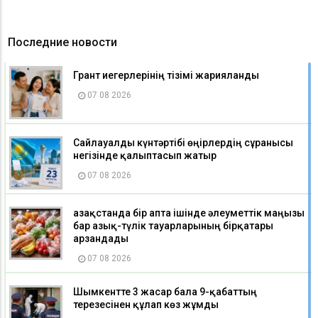
Последние новости
Грант иегерлерінің тізімі жарияланды
07 08 2026
Сайлауалды күнтәртібі өңірлердің сұранысы
негізінде қалыптасып жатыр
07 08 2026
Қазақстанда бір апта ішінде әлеуметтік маңызы
бар азық-түлік тауарларының бірқатары
арзандады
07 08 2026
Шымкентте 3 жасар бала 9-қабаттың
терезесінен құлап көз жұмды