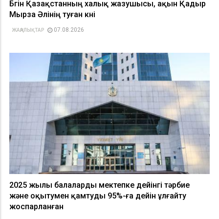
Бүгін Қазақстанның халық жазушысы, ақын Қадыр
Мырза Әлінің туған күні
07.08.2026
ЖАҢАЛЫҚТАР
2025 жылы балаларды мектепке дейінгі тәрбие
және оқытумен қамтуды 95%-ға дейін ұлғайту
жоспарланған