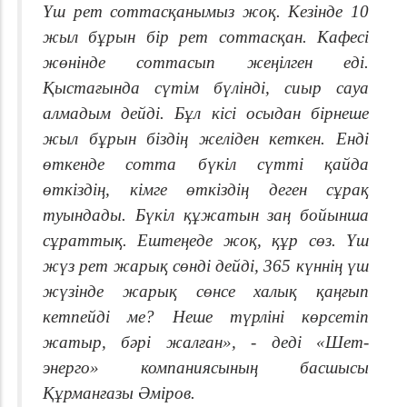
Үш рет соттасқанымыз жоқ. Кезінде 10
жыл бұрын бір рет соттасқан. Кафесі
жөнінде соттасып жеңілген еді.
Қыстағында сүтім бүлінді, сиыр сауа
алмадым дейді. Бұл кісі осыдан бірнеше
жыл бұрын біздің желіден кеткен. Енді
өткенде сотта бүкіл сүтті қайда
өткіздің, кімге өткіздің деген сұрақ
туындады. Бүкіл құжатын заң бойынша
сұраттық. Ештеңеде жоқ, құр сөз. Үш
жүз рет жарық сөнді дейді, 365 күннің үш
жүзінде жарық сөнсе халық қаңғып
кетпейді ме? Неше түрліні көрсетіп
жатыр, бәрі жалған», - деді «Шет-
энерго» компаниясының басшысы
Құрманғазы Әміров.