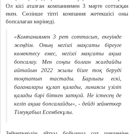
Ол кісі аталған компаниямен 3 мәрте соттасқан
екен. Сөзінше тіпті компания жетекшісі оны
бопсалаған көрінеді.
«Компаниямен 3 рет соттасып, екеуінде
жеңдім. Оның негізгі мақсаты біреуге
көмектесу емес, негізгі мақсаты ақша
бопсалау. Мен соңғы болған жағдайды
айтайын 2022 жылы бізге тоқ беруді
тоқтатып тастады. Барлығы ескі,
бағаналары құлап қалады, линиясы үзіліп
қалады бәрі біткен затқой. Не істесең де
келіп ақша бопсалайды», - дейді зейнеткер
Тілеуқабыл Есембекұлы.
Зейнеткердің айтуы бойынша сот шешеміне