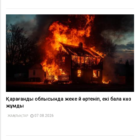
Қарағанды облысында жеке үй өртеніп, екі бала көз
жұмды
07.08.2026
ЖАҢАЛЫҚТАР