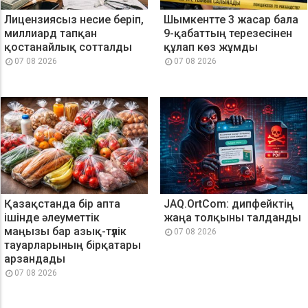
Лицензиясыз несие беріп,
Шымкентте 3 жасар бала
миллиард тапқан
9-қабаттың терезесінен
қостанайлық сотталды
құлап көз жұмды
07 08 2026
07 08 2026
Қазақстанда бір апта
JAQ.OrtCom: дипфейктің
ішінде әлеуметтік
жаңа толқыны талданды
маңызы бар азық-түлік
07 08 2026
тауарларының бірқатары
арзандады
07 08 2026