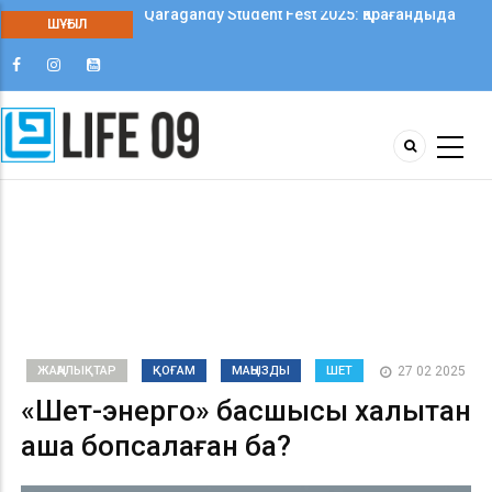
ШҰҒЫЛ
Qaragandy Student Fest 2025: Қарағандыда
колледж студенттері арасында алғаш рет
шығармашылық фестиваль өтті
ЖАҢАЛЫҚТАР
ҚОҒАМ
МАҢЫЗДЫ
ШЕТ
27 02 2025
«Шет-энерго» басшысы халықтан
ақша бопсалаған ба?