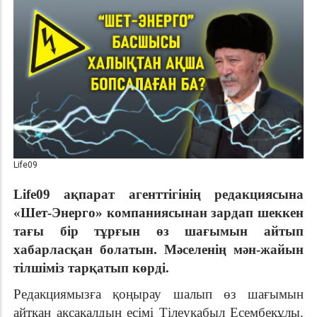
Life09
Life
09 ақпарат агенттігінің редакциясына
«Шет-Энерго» компаниясынан зардап шеккен
тағы бір тұрғын өз шағымын айтып
хабарласқан болатын. Мәселенің мән-жайын
тілшіміз тарқатып көрді.
Редакциямызға қоңырау шалып өз шағымын
айтқан ақсақалдың есімі Тілеуқабыл Есембекұлы.