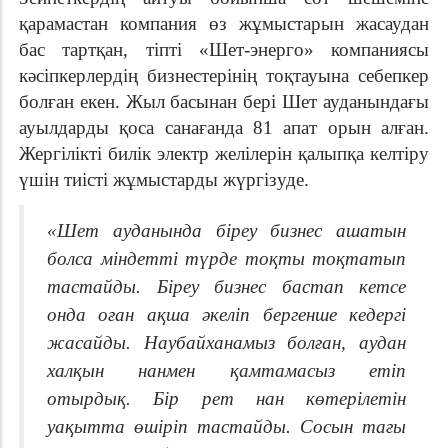
қарамастан компания өз жұмыстарын жасаудан
бас тартқан, тіпті «Шет-энерго» компаниясы
кәсіпкерлердің бизнестерінің тоқтауына себепкер
болған екен. Жыл басынан бері Шет ауданындағы
ауылдарды қоса санағанда 81 апат орын алған.
Жергілікті билік электр желілерін қалыпқа келтіру
үшін тиісті жұмыстарды жүргізуде.
«Шет ауданында біреу бизнес ашатын
болса міндетті түрде тоқты тоқтатып
тастайды. Біреу бизнес бастап кетсе
онда оған ақша әкеліп бергенше кедергі
жасайды. Наубайханамыз болған, аудан
халқын нанмен қамтамасыз етіп
отырдық. Бір рет нан көтерілетін
уақытта өшіріп тастайды. Сосын тағы