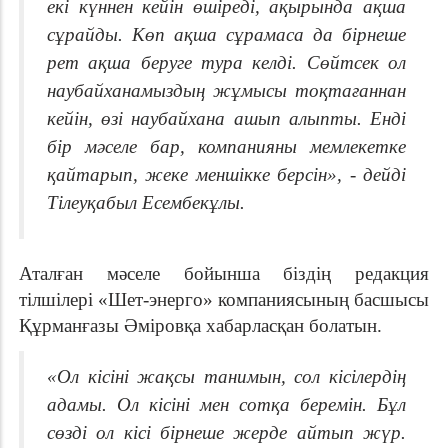
екі күннен кейін өшіреді, ақырында ақша
сұрайды. Көп ақша сұрамаса да бірнеше
рет ақша беруге тура келді. Сөйтсек ол
наубайханамыздың жұмысы тоқтағаннан
кейін, өзі наубайхана ашып алыпты. Енді
бір мәселе бар, компанияны мемлекетке
қайтарып, жеке меншікке берсін», - дейді
Тілеуқабыл Есембекұлы.
Аталған мәселе бойынша біздің редакция
тілшілері «Шет-энерго» компаниясының басшысы
Құрманғазы Әміровқа хабарласқан болатын.
«Ол кісіні жақсы танимын, сол кісілердің
адамы. Ол кісіні мен сотқа беремін. Бұл
сөзді ол кісі бірнеше жерде айтып жүр.