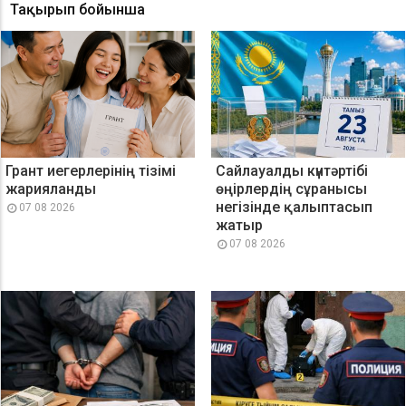
Тақырып бойынша
Грант иегерлерінің тізімі
Сайлауалды күнтәртібі
жарияланды
өңірлердің сұранысы
негізінде қалыптасып
07 08 2026
жатыр
07 08 2026