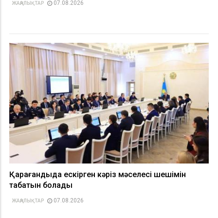
07.08.2026
ЖАҢАЛЫҚТАР
Қарағандыда ескірген кәріз мәселесі шешімін
табатын болады
07.08.2026
ЖАҢАЛЫҚТАР