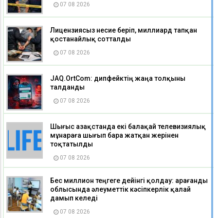
07 08 2026
Лицензиясыз несие беріп, миллиард тапқан
қостанайлық сотталды
07 08 2026
JAQ.OrtCom: дипфейктің жаңа толқыны
талданды
07 08 2026
Шығыс Қазақстанда екі балақай телевизиялық
мұнараға шығып бара жатқан жерінен
тоқтатылды
07 08 2026
Бес миллион теңгеге дейінгі қолдау: Қарағанды
облысында әлеуметтік кәсіпкерлік қалай
дамып келеді
07 08 2026