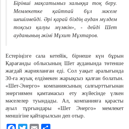
Бірінші мақсатымыз халыққа тоқ беру.
Мемлекетке қайтпай бұл мәселе
шешілмейді. Әрі қарай біздің аудан мүлдем
тоқсыз қалуы мүмкін», - дейді Шет
ауданының әкімі Мұхит Мұхтаров.
Естеріңізге сала кетейік, бірнеше күн бұрын
Қарағанды облысының Шет ауданында төтенше
жағдай жарияланған еді. Сол уақыт аралығында
30-ға жуық елдімекен жарықсыз қалған болатын.
«Шет-Энерго» компаниясының салғырттығынан
энергиямен қамтамасыз ету жүйесінде үлкен
мәселелер туындады. Ал, компанияға қарасты
ауыл тұрғындары «Шет Энерго» мемлекет
меншігіне қайтарылсын деп отыр.
Facebook
Twitter
Email
Share