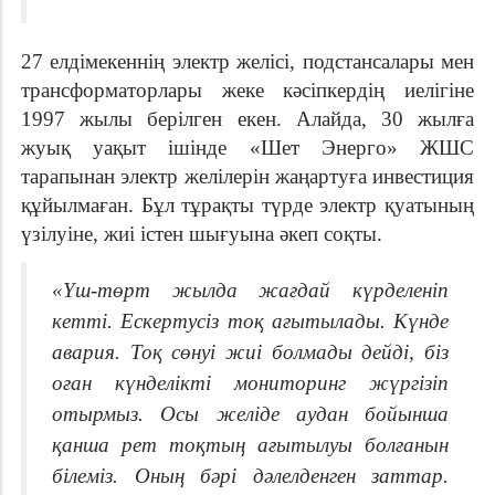
27 елдімекеннің электр желісі, подстансалары мен
трансформаторлары жеке кәсіпкердің иелігіне
1997 жылы берілген екен. Алайда, 30 жылға
жуық уақыт ішінде «Шет Энерго» ЖШС
тарапынан электр желілерін жаңартуға инвестиция
құйылмаған. Бұл тұрақты түрде электр қуатының
үзілуіне, жиі істен шығуына әкеп соқты.
«Үш-төрт жылда жағдай күрделеніп
кетті. Ескертусіз тоқ ағытылады. Күнде
авария. Тоқ сөнуі жиі болмады дейді, біз
оған күнделікті мониторинг жүргізіп
отырмыз. Осы желіде аудан бойынша
қанша рет тоқтың ағытылуы болғанын
білеміз. Оның бәрі дәлелденген заттар.