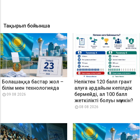
Тақырып бойынша
Болашаққа бастар жол –
Неліктен 120 балл грант
білім мен технологияда
алуға әрдайым кепілдік
бермейді, ал 100 балл
09 08 2026
жеткілікті болуы мүмкін?
08 08 2026