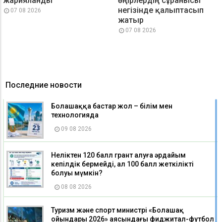
жарияланды
өңірлердің сұранысы
негізінде қалыптасып
07 08 2026
жатыр
07 08 2026
Последние новости
Болашаққа бастар жол – білім мен
технологияда
09 08 2026
Неліктен 120 балл грант алуға әрдайым
кепілдік бермейді, ал 100 балл жеткілікті
болуы мүмкін?
08 08 2026
Туризм және спорт министрі «Болашақ
ойындары 2026» аясындағы фиджитал-футбол