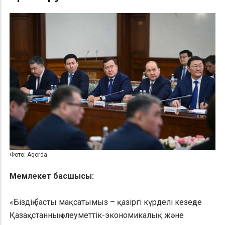
Фото: Aqorda
Мемлекет басшысы:
«Біздің басты мақсатымыз – қазіргі күрделі кезеңде
Қазақстанның әлеуметтік-экономикалық және