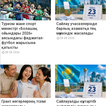
Туризм және спорт
Сайлау учаскелерінде
министрі «Болашақ
барлық азаматқа тең
ойындары 2026»
мүмкіндік жасалады
аясындағы фиджитал-
08 08 2026
футбол жарысына
қатысты
08 08 2026
Грант иегерлерінің тізімі
Сайлауалды күнтәртібі