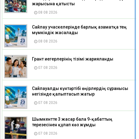
жарысына қатысты
08 08 2026
Сайлау учаскелерінде барлық азаматқа тең
мүмкіндік жасалады
08 08 2026
Грант иегерлерінің тізімі жарияланды
07 08 2026
Сайлауалды күнтәртібі өңірлердің сұранысы
негізінде қалыптасып жатыр
07 08 2026
Шымкентте 3 жасар бала 9-қабаттың
терезесінен құлап көз жұмды
07 08 2026