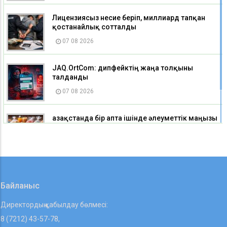
Лицензиясыз несие беріп, миллиард тапқан
қостанайлық сотталды
07 08 2026
JAQ.OrtCom: дипфейктің жаңа толқыны
талданды
07 08 2026
Қазақстанда бір апта ішінде әлеуметтік маңызы
бар азық-түлік тауарларының бірқатары
арзандады
07 08 2026
Байланыс
Директордың қабылдау бөлмесі:
8 (7212) 43-57-78,