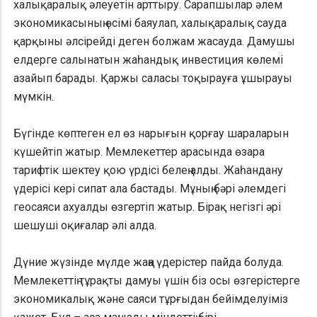
халықаралық әлеуетін арттыру. Сарапшылар әлем
экономикасының өсімі баяулап, халықаралық сауда
қарқыны әлсірейді деген болжам жасауда. Дамушы
елдерге салынатын жаһандық инвестиция көлемі
азайып барады. Қаржы саласы тоқырауға ұшырауы
мүмкін.
Бүгінде көптеген ел өз нарығын қорғау шараларын
күшейтіп жатыр. Мемлекеттер арасында өзара
тарифтік шектеу қою үрдісі белең алды. Жаһандану
үдерісі кері сипат ала бастады. Мұның бәрі әлемдегі
геосаяси ахуалды өзгертіп жатыр. Бірақ негізгі әрі
шешуші оқиғалар әлі алда.
Дүние жүзінде мүлде жаңа үдерістер пайда болуда.
Мемлекеттің тұрақты дамуы үшін біз осы өзгерістерге
экономикалық және саяси тұрғыдан бейімделуіміз