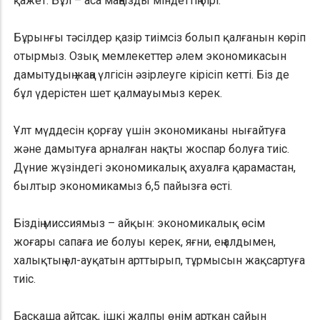
қажет. Бұл – аса маңызды міндеттің бірі.
Бұрынғы тәсілдер қазір тиімсіз болып қалғанын көріп
отырмыз. Озық мемлекеттер әлем экономикасын
дамытудың жаңа үлгісін әзірлеуге кірісіп кетті. Біз де
бұл үдерістен шет қалмауымыз керек.
Ұлт мүддесін қорғау үшін экономиканы нығайтуға
және дамытуға арналған нақты жоспар болуға тиіс.
Дүние жүзіндегі экономикалық ахуалға қарамастан,
былтыр экономикамыз 6,5 пайызға өсті.
Біздің миссиямыз – айқын: экономикалық өсім
жоғары сапаға ие болуы керек, яғни, ең алдымен,
халықтың әл-ауқатын арттырып, тұрмысын жақсартуға
тиіс.
Басқаша айтсақ, ішкі жалпы өнім артқан сайын