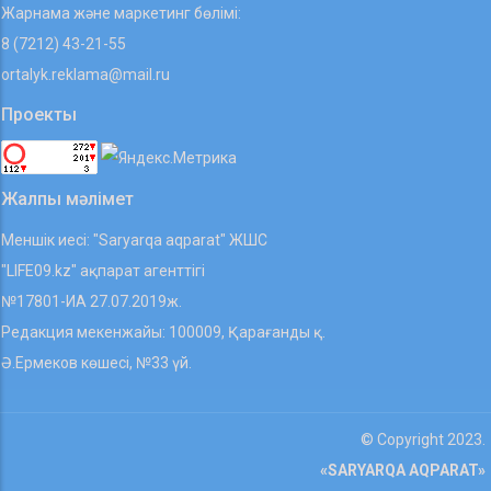
Жарнама және маркетинг бөлімі:
8 (7212) 43-21-55
ortalyk.reklama@mail.ru
Проекты
Жалпы мәлімет
Меншік иесі: "Saryarqa aqparat" ЖШС
"LIFE09.kz" ақпарат агенттігі
№17801-ИА 27.07.2019ж.
Редакция мекенжайы: 100009, Қарағанды қ.
Ә.Ермеков көшесі, №33 үй.
© Copyright 2023.
«SARYARQA AQPARAT»