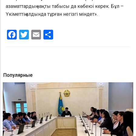
азаматтардың нақты табысы да көбеюі керек. Бұл –
Үкіметтің алдында тұрған негізгі міндет».
Facebook
Twitter
Email
Share
Популярные