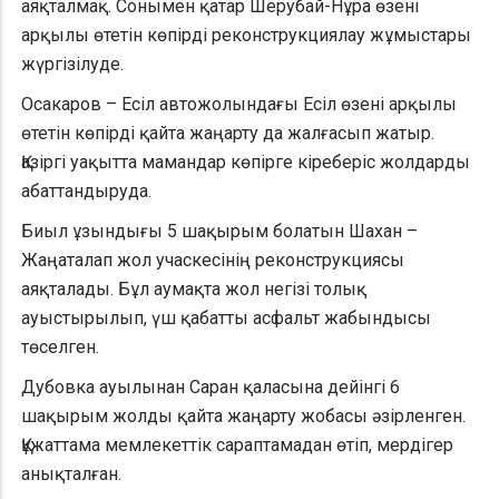
аяқталмақ. Сонымен қатар Шерубай-Нұра өзені
арқылы өтетін көпірді реконструкциялау жұмыстары
жүргізілуде.
Осакаров – Есіл автожолындағы Есіл өзені арқылы
өтетін көпірді қайта жаңарту да жалғасып жатыр.
Қазіргі уақытта мамандар көпірге кіреберіс жолдарды
абаттандыруда.
Биыл ұзындығы 5 шақырым болатын Шахан –
Жаңаталап жол учаскесінің реконструкциясы
аяқталады. Бұл аумақта жол негізі толық
ауыстырылып, үш қабатты асфальт жабындысы
төселген.
Дубовка ауылынан Саран қаласына дейінгі 6
шақырым жолды қайта жаңарту жобасы әзірленген.
Құжаттама мемлекеттік сараптамадан өтіп, мердігер
анықталған.