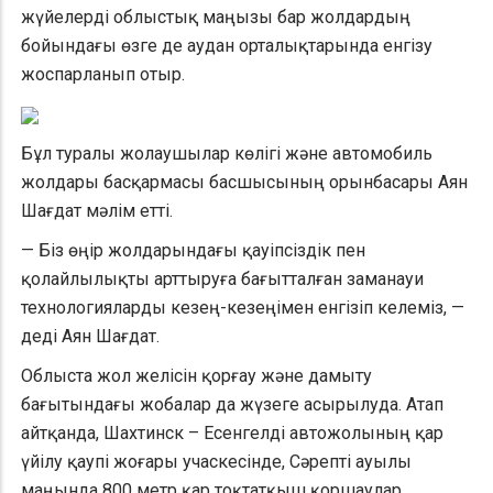
жүйелерді облыстық маңызы бар жолдардың
бойындағы өзге де аудан орталықтарында енгізу
жоспарланып отыр.
Бұл туралы жолаушылар көлігі және автомобиль
жолдары басқармасы басшысының орынбасары Аян
Шағдат мәлім етті.
— Біз өңір жолдарындағы қауіпсіздік пен
қолайлылықты арттыруға бағытталған заманауи
технологияларды кезең-кезеңімен енгізіп келеміз, —
деді Аян Шағдат.
Облыста жол желісін қорғау және дамыту
бағытындағы жобалар да жүзеге асырылуда. Атап
айтқанда, Шахтинск – Есенгелді автожолының қар
үйілу қаупі жоғары учаскесінде, Сәрепті ауылы
маңында 800 метр қар тоқтатқыш қоршаулар