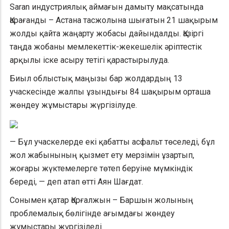
Saran индустриялық аймағын дамыту мақсатында
Қарағанды – Астана тасжолына шығатын 21 шақырым
жолды қайта жаңарту жобасы дайындалды. Қазіргі
таңда жобаны мемлекеттік-жекешелік әріптестік
арқылы іске асыру тетігі қарастырылуда.
Биыл облыстық маңызы бар жолдардың 13
учаскесінде жалпы ұзындығы 84 шақырым орташа
жөндеу жұмыстары жүргізілуде.
— Бұл учаскелерде екі қабатты асфальт төселеді, бұл
жол жабынының қызмет ету мерзімін ұзартып,
жоғары жүктемелерге төтеп беруіне мүмкіндік
береді, — деп атап өтті Аян Шағдат.
Сонымен қатар Қорғалжын – Баршын жолының
проблемалық бөлігінде ағымдағы жөндеу
жұмыстары жүргізіледі.