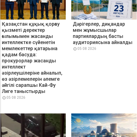
Қазақстан құқық қорғау
Дәрігерлер, диқандар
қызметі деректер
мен жұмысшылар
ғылымымен жасанды
партиялардың басты
интеллектке сүйенетін
аудиториясына айналды
мемлекеттер қатарына
05 08 2026
қадам басуда:
прокурорлар жасанды
интеллект
әзірлеушілеріне айналып,
өз әзірлемелерін әлемге
әйгілі сарапшы Кай-Фу
Лиге таныстырды
05 08 2026