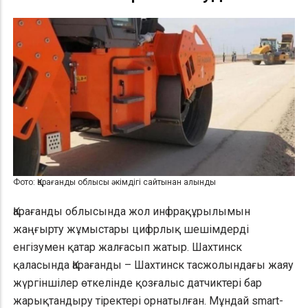
Фото: Қарағанды облысы әкімдігі сайтынан алынды
Қарағанды облысында жол инфрақұрылымын
жаңғырту жұмыстары цифрлық шешімдерді
енгізумен қатар жалғасып жатыр. Шахтинск
қаласында Қарағанды – Шахтинск тасжолындағы жаяу
жүргіншілер өткелінде қозғалыс датчиктері бар
жарықтандыру тіректері орнатылған. Мұндай smart-