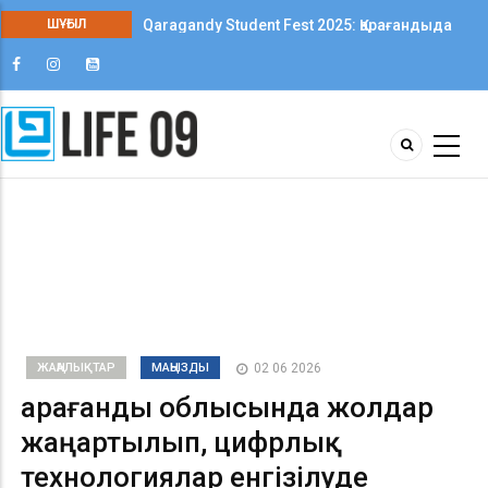
Qaragandy Student Fest 2025: Қарағандыда
ШҰҒЫЛ
колледж студенттері арасында алғаш рет
шығармашылық фестиваль өтті
ЖАҢАЛЫҚТАР
МАҢЫЗДЫ
02 06 2026
Қарағанды облысында жолдар
жаңартылып, цифрлық
технологиялар енгізілуде