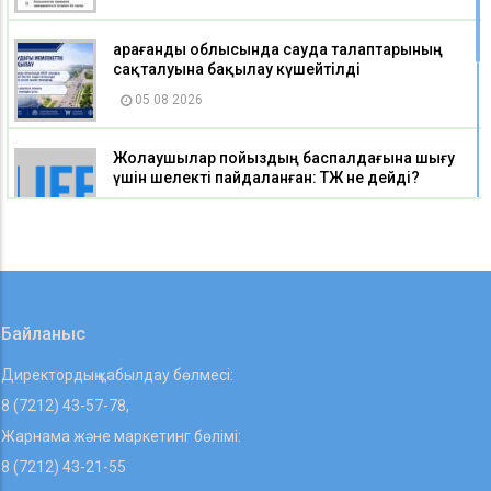
Қарағанды облысында сауда талаптарының
сақталуына бақылау күшейтілді
05 08 2026
Жолаушылар пойыздың баспалдағына шығу
үшін шелекті пайдаланған: ҚТЖ не дейді?
05 08 2026
Қарағанды облысында азық-түлік өнімдерін
жеткізетін 50-ден астам көтерме сауда
субъектісі тексерілді
Байланыс
05 08 2026
Директордың қабылдау бөлмесі:
8 (7212) 43-57-78,
Жарнама және маркетинг бөлімі:
8 (7212) 43-21-55