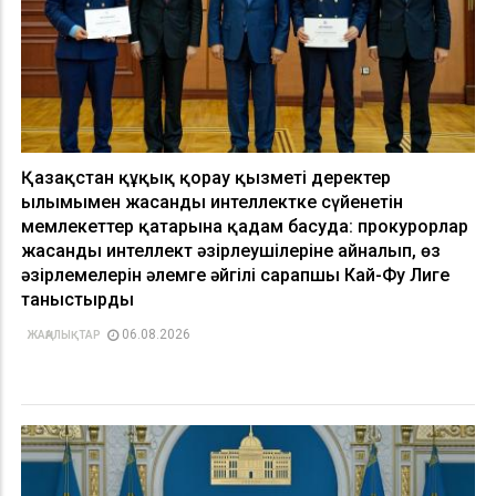
Қазақстан құқық қорғау қызметі деректер
ғылымымен жасанды интеллектке сүйенетін
мемлекеттер қатарына қадам басуда: прокурорлар
жасанды интеллект әзірлеушілеріне айналып, өз
әзірлемелерін әлемге әйгілі сарапшы Кай-Фу Лиге
таныстырды
06.08.2026
ЖАҢАЛЫҚТАР