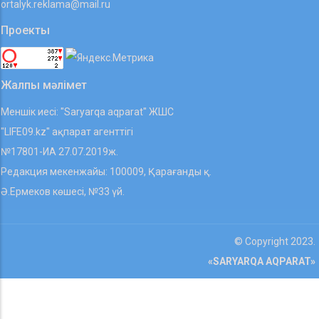
ortalyk.reklama@mail.ru
Проекты
Жалпы мәлімет
Меншік иесі: "Saryarqa aqparat" ЖШС
"LIFE09.kz" ақпарат агенттігі
№17801-ИА 27.07.2019ж.
Редакция мекенжайы: 100009, Қарағанды қ.
Ә.Ермеков көшесі, №33 үй.
© Copyright 2023.
«SARYARQA AQPARAT»