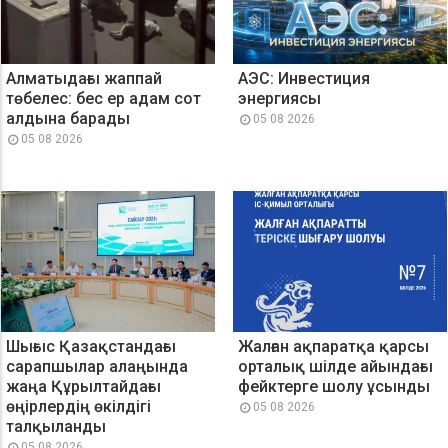
Алматыдағы жаппай
АЭС: Инвестиция
төбелес: бес ер адам сот
энергиясы
алдына барады
05 08 2026
05 08 2026
Шығыс Қазақстандағы
Жалған ақпаратқа қарсы
сарапшылар алаңында
орталық шілде айындағы
жаңа Құрылтайдағы
фейктерге шолу ұсынды
өңірлердің өкілдігі
05 08 2026
талқыланды
05 08 2026