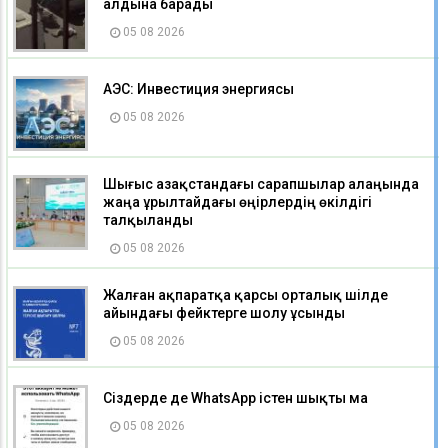
алдына барады
05 08 2026
АЭС: Инвестиция энергиясы
05 08 2026
Шығыс Қазақстандағы сарапшылар алаңында
жаңа Құрылтайдағы өңірлердің өкілдігі
талқыланды
05 08 2026
Жалған ақпаратқа қарсы орталық шілде
айындағы фейктерге шолу ұсынды
05 08 2026
Сіздерде де WhatsApp істен шықты ма
05 08 2026