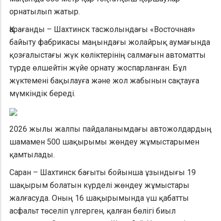
орнатылып жатыр.
Қарағанды – Шахтинск тасжолындағы «Восточная»
байыту фабрикасы маңындағы жолайрық аумағында
қозғалыстағы жүк көліктерінің салмағын автоматты
түрде өлшейтін жүйе орнату жоспарланған. Бұл
жүктемені бақылауға және жол жабынын сақтауға
мүмкіндік береді.
2026 жылы жалпы пайдаланымдағы автожолдардың
шамамен 500 шақырымы жөндеу жұмыстарымен
қамтылады.
Саран – Шахтинск бағыты бойынша ұзындығы 19
шақырым болатын күрделі жөндеу жұмыстары
жалғасуда. Оның 16 шақырымында үш қабатты
асфальт төселіп үлгерген, қалған бөлігі биыл