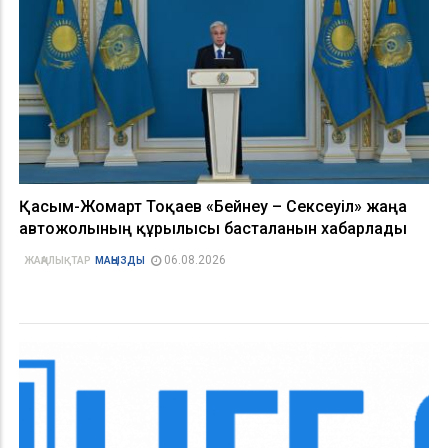
Қасым-Жомарт Тоқаев «Бейнеу – Сексеуіл» жаңа
автожолының құрылысы басталғанын хабарлады
06.08.2026
ЖАҢАЛЫҚТАР
МАҢЫЗДЫ