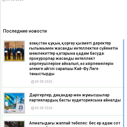
Последние новости
Қазақстан құқық қорғау қызметі деректер
ғылымымен жасанды интеллектке сүйенетін
мемлекеттер қатарына қадам басуда:
прокурорлар жасанды интеллект
әзірлеушілеріне айналып, өз әзірлемелерін
әлемге әйгілі сарапшы Кай-Фу Лиге
таныстырды
05 08 2026
Дәрігерлер, диқандар мен жұмысшылар
партиялардың басты аудиториясына айналды
05 08 2026
Алматыдағы жаппай төбелес: бес ер адам сот