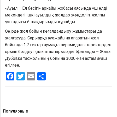
«Ауыл – Ел бесігі» арнайы жобасы аясында үш елді
мекендегі ішкі ауылдық жолдар жөнделіп, жалпы
ұзындығы 6 шақырымды құрайды.
Өңірде жол бойын көгалдандыру жұмыстары да
жалғасуда. Сарыарқа әуежайына апаратын жол
бойында 1,7 гектар аумақта пирамидалы теректерден
орман белдеуі қалыптастырылады. Қарағанды – Жаңа
Дубовка тасжолының бойына 3000-нан астам ағаш
егілген.
Facebook
Twitter
Email
Share
Популярные