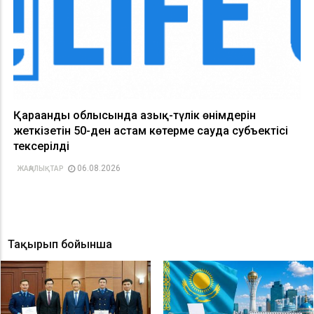
Қарағанды облысында азық-түлік өнімдерін
жеткізетін 50-ден астам көтерме сауда субъектісі
тексерілді
06.08.2026
ЖАҢАЛЫҚТАР
Тақырып бойынша