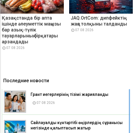
Қазақстанда бір апта
JAQ.OrtCom: дипфейктің
ішінде әлеуметтік маңызы
жаңа толқыны талданды
бар азық-түлік
07 08 2026
тауарларының бірқатары
арзандады
07 08 2026
Последние новости
Грант иегерлерінің тізімі жарияланды
07 08 2026
Сайлауалды күнтәртібі өңірлердің сұранысы
негізінде қалыптасып жатыр