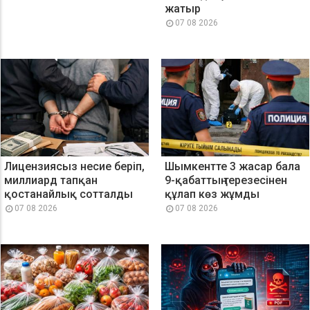
жатыр
07 08 2026
Лицензиясыз несие беріп,
Шымкентте 3 жасар бала
миллиард тапқан
9-қабаттың терезесінен
қостанайлық сотталды
құлап көз жұмды
07 08 2026
07 08 2026