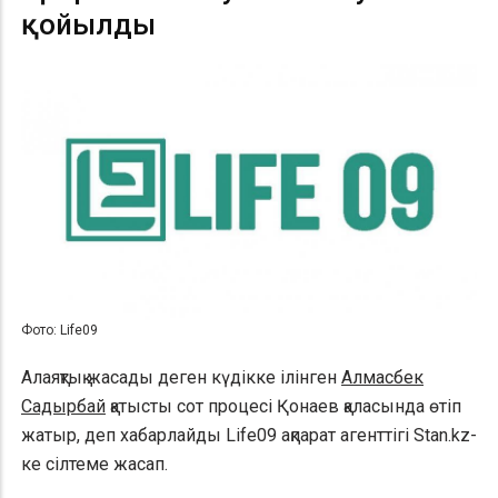
қойылды
Фото: Life09
Алаяқтық жасады деген күдікке ілінген
Алмасбек
Садырбай
қатысты сот процесі Қонаев қаласында өтіп
жатыр, деп хабарлайды Life09 ақпарат агенттігі Stan.kz-
ке сілтеме жасап.