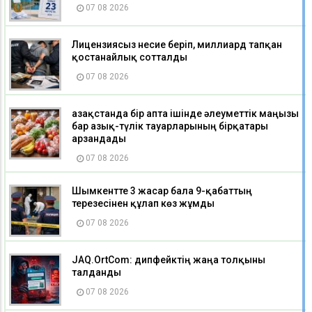
07 08 2026
Лицензиясыз несие беріп, миллиард тапқан
қостанайлық сотталды
07 08 2026
Қазақстанда бір апта ішінде әлеуметтік маңызы
бар азық-түлік тауарларының бірқатары
арзандады
07 08 2026
Шымкентте 3 жасар бала 9-қабаттың
терезесінен құлап көз жұмды
07 08 2026
JAQ.OrtCom: дипфейктің жаңа толқыны
талданды
07 08 2026