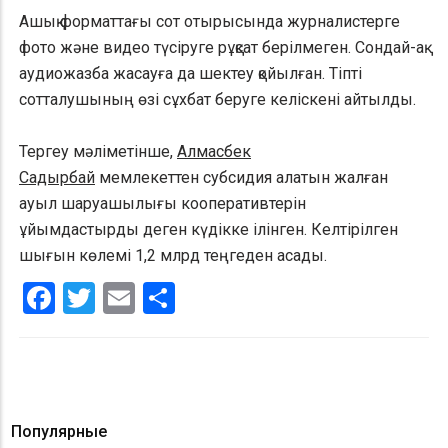
Ашық форматтағы сот отырысында журналистерге
фото және видео түсіруге рұқсат берілмеген. Сондай-ақ
аудиожазба жасауға да шектеу қойылған. Тіпті
сотталушының өзі сұхбат беруге келіскені айтылды.
Тергеу мәліметінше,
Алмасбек
Садырбай
мемлекеттен субсидия алатын жалған
ауыл шаруашылығы кооперативтерін
ұйымдастырды деген күдікке ілінген. Келтірілген
шығын көлемі 1,2 млрд теңгеден асады.
Facebook
Twitter
Email
Share
Популярные