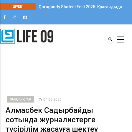
ШҰҒЫЛ
Qaragandy Student Fest 2025: Қарағандыда
колледж студенттері арасында алғаш рет
шығармашылық фестиваль өтті
ЖАҢАЛЫҚТАР
04 06 2026
Алмасбек Садырбайдың
сотында журналистерге
түсірілім жасауға шектеу