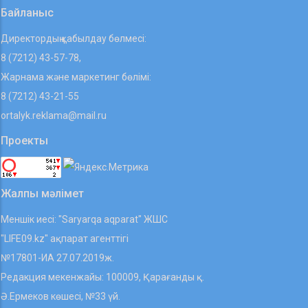
Байланыс
Директордың қабылдау бөлмесі:
8 (7212) 43-57-78,
Жарнама және маркетинг бөлімі:
8 (7212) 43-21-55
ortalyk.reklama@mail.ru
Проекты
Жалпы мәлімет
Меншік иесі: "Saryarqa aqparat" ЖШС
"LIFE09.kz" ақпарат агенттігі
№17801-ИА 27.07.2019ж.
Редакция мекенжайы: 100009, Қарағанды қ.
Ә.Ермеков көшесі, №33 үй.