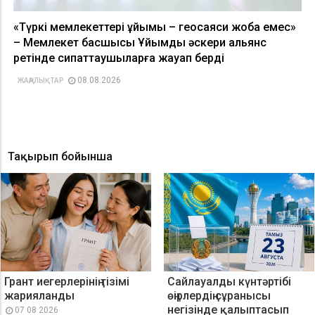
«Түркі мемлекеттері ұйымы – геосаяси жоба емес»
– Мемлекет басшысы Ұйымды әскери альянс
ретінде сипаттаушыларға жауап берді
08.08.2026
ЖАҢАЛЫҚТАР
Тақырып бойынша
Грант иегерлерінің тізімі
Сайлауалды күнтәртібі
жарияланды
өңірлердің сұранысы
негізінде қалыптасып
07 08 2026