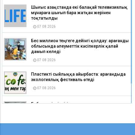
Шығыс Қазақстанда екі балақай телевизиялық
мұнараға шығып бара жатқан жерінен
тоқтатылды
07 08 2026
Бес миллион теңгеге дейінгі қолдау: Қарағанды
облысында әлеуметтік кәсіпкерлік қалай
дамып келеді
07 08 2026
Пластикті сыйлыққа айырбаста: Қарағандыда
экологиялық фестиваль өтеді
07 08 2026
Еңбек қауіпсіздігі мен жұмысшылар құқығы:
«Әділет» мүшелері «Qarmet Service» қызметкерле
06 08 2026