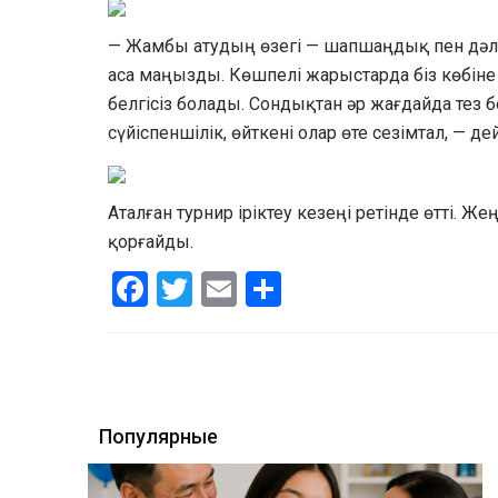
— Жамбы атудың өзегі — шапшаңдық пен дәлді
аса маңызды. Көшпелі жарыстарда біз көбіне
белгісіз болады. Сондықтан әр жағдайда тез б
сүйіспеншілік, өйткені олар өте сезімтал, — де
Аталған турнир іріктеу кезеңі ретінде өтті.
қорғайды.
Facebook
Twitter
Email
Share
Популярные