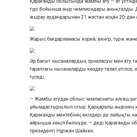
Қарағанды облысында жамбы ату — ат үстінде
түрі бойынша өңір чемпиондары анықталды. Д
жырау аудандарынан 21 жастан асқан 20-дан
Жарыс бағдарламасы корей, венгр, түрік жән
Әр бағыт нысаналардың орналасуы мен ату тә
тараптағы нысаналарды көздеу талап етілсе, ен
түседі.
— Жамбы атудан облыс чемпионаты алғаш рет
ұйымдастырылып отыр. Қарқаралы өңірінен
Қарағанды мектебінің өкілдері де лайықты нә
айрықша көңіл бөлінуде, — деді Қарағанды 
президенті Нұржан Шайхин.