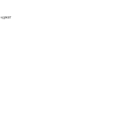
 құжат