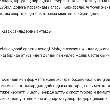
 садақ тартудың айрықша шеберлікті талап ететін ұлттық 
үбірлі додаға Қарағанды қаласы, Қарқаралы, Ақтоғай жән
 астам спортшы қатысып, өзара мықтыны айқындады.
е қазақ стильдерін қамтыды.
сіліне қарай ерекшеленеді: бірінде жоғары жылдамдықпе
ді бірінде ат үстіндегі дәлдік пен үйлесімділік басты сынғ
 осындай кең форматта және жоғары бәсекелестік деңгей
 келген спортшылардың дайындығы жоғары, сонымен қат
тиже көрсетті. Жалпы өңірде ұлттық спорт түрлерін дамыт
облысының ұлттық және ат спорты түрлері федерациясыны