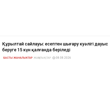
Құрылтай сайлауы: есептен шығару куәлігі дауыс
беруге 15 күн қалғанда беріледі
08.08.2026
БАСТЫ ЖАНАЛЫКТАР
ЖАҢАЛЫҚТАР