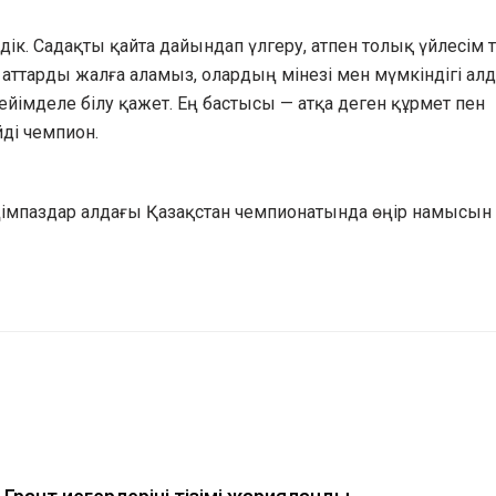
к. Садақты қайта дайындап үлгеру, атпен толық үйлесім 
 аттарды жалға аламыз, олардың мінезі мен мүмкіндігі ал
ейімделе білу қажет. Ең бастысы — атқа деген құрмет пен
йді чемпион.
 Жеңімпаздар алдағы Қазақстан чемпионатында өңір намысын