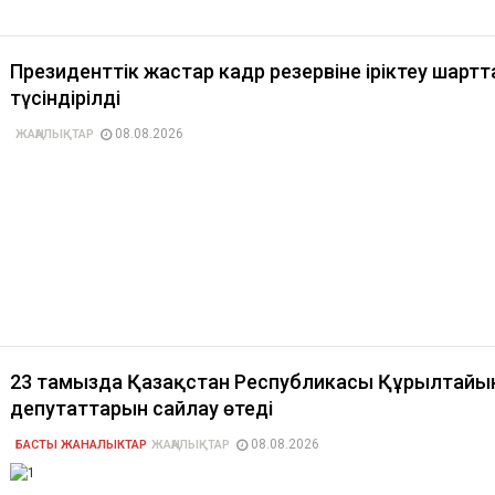
Президенттік жастар кадр резервіне іріктеу шарт
түсіндірілді
08.08.2026
ЖАҢАЛЫҚТАР
23 тамызда Қазақстан Республикасы Құрылтайы
депутаттарын сайлау өтеді
08.08.2026
БАСТЫ ЖАНАЛЫКТАР
ЖАҢАЛЫҚТАР