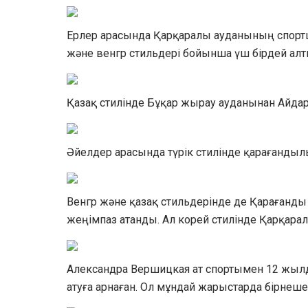
Ерлер арасында Қарқаралы ауданының спортш
және венгр стильдері бойынша үш бірдей алт
Қазақ стилінде Бұқар жырау ауданынан Айдар
Әйелдер арасында түрік стилінде қарағандыл
Венгр және қазақ стильдерінде де Қараған
жеңімпаз атанды. Ал корей стилінде Қарқарал
Александра Вершицкая ат спортымен 12 жыл
атуға арнаған. Ол мұндай жарыстарда бірнеше