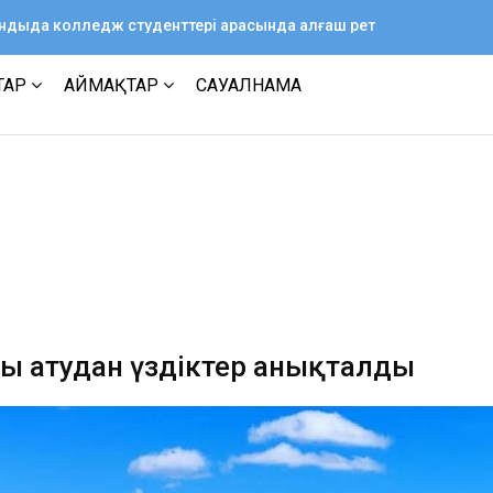
ағандыда колледж студенттері арасында алғаш рет
ТАР
АЙМАҚТАР
САУАЛНАМА
ы атудан үздіктер анықталды