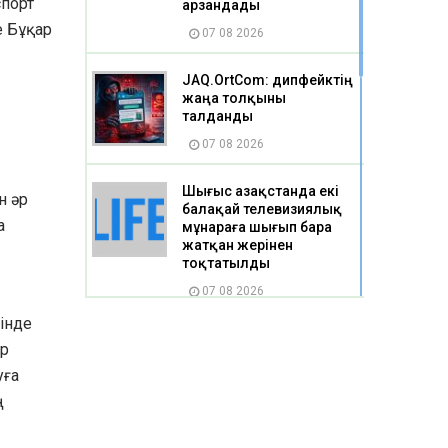
спорт
арзандады
е Бұқар
07 08 2026
JAQ.OrtCom: дипфейктің
жаңа толқыны
талданды
07 08 2026
Шығыс Қазақстанда екі
н әр
балақай телевизиялық
а
мұнараға шығып бара
жатқан жерінен
тоқтатылды
07 08 2026
інде
Бес миллион теңгеге
ар
дейінгі қолдау: Қарағанды
уға
облысында әлеуметтік
кәсіпкерлік қалай дамып
ң
келеді
07 08 2026