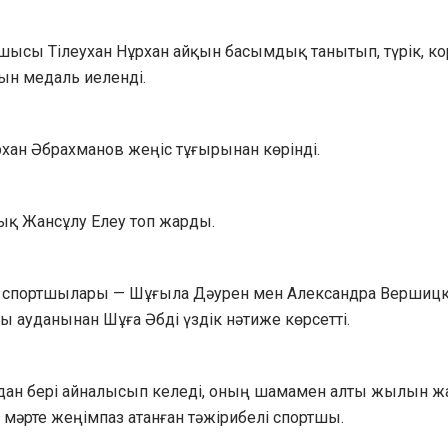
ысы Тілеухан Нұрхан айқын басымдық танытып, түрік, ко
ын медаль иеленді.
хан Әбрахманов жеңіс тұғырынан көрінді.
ық Жансұлу Елеу топ жарды.
ды спортшылары — Шұғыла Дәурен мен Александра Вершиц
ы ауданынан Шұға Әбді үздік нәтиже көрсетті.
дан бері айналысып келеді, оның шамамен алты жылын 
 мәрте жеңімпаз атанған тәжірибелі спортшы.