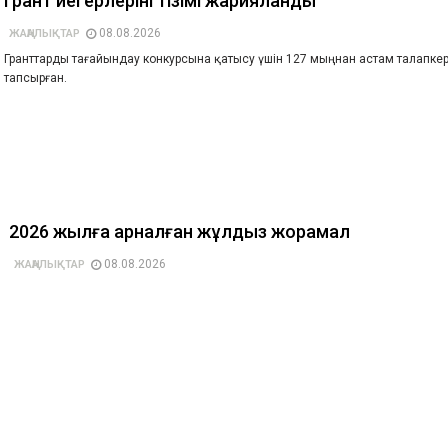
Грант иегерлерінің тізімі жарияланды
08.08.2026
ЖАҢАЛЫҚТАР
Гранттарды тағайындау конкурсына қатысу үшін 127 мыңнан астам талапкер
тапсырған.
2026 жылға арналған жұлдыз жорамал
08.08.2026
ЖАҢАЛЫҚТАР