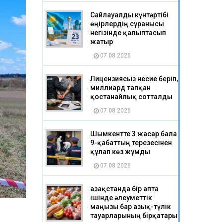
Сайлауалды күнтәртібі
өңірлердің сұранысы
негізінде қалыптасып
жатыр
07 08 2026
Лицензиясыз несие беріп,
миллиард тапқан
қостанайлық сотталды
07 08 2026
Шымкентте 3 жасар бала
9-қабаттың терезесінен
құлап көз жұмды
07 08 2026
Қазақстанда бір апта
ішінде әлеуметтік
маңызы бар азық-түлік
тауарларының бірқатары