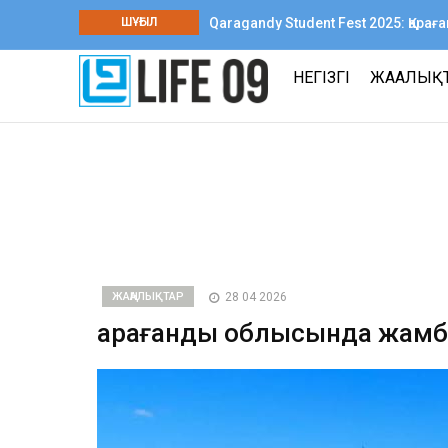
ШҰҒЫЛ
Qaragandy Student Fest 2025: Қар
шығармашылық фестиваль өтті
НЕГІЗГІ
ЖАҢАЛЫҚ
ЖАҢАЛЫҚТАР
28 04 2026
Қарағанды облысында жамб