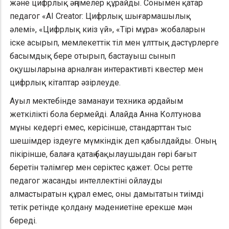
және цифрлық әңгімелер құрайды. Сонымен қатар
педагог «AI Creator: Цифрлық шығармашылық
әлемі», «Цифрлық киіз үй», «Тірі мұра» жобаларын
іске асырып, мемлекеттік тіл мен ұлттық дәстүрлерге
басымдық бере отырып, бастауыш сынып
оқушыларына арналған интерактивті квестер мен
цифрлық кітаптар әзірлеуде.
Ауыл мектебінде заманауи техника әрдайым
жеткілікті бола бермейді. Алайда Анна Колтунова
мұны кедергі емес, керісінше, стандарттан тыс
шешімдер іздеуге мүмкіндік деп қабылдайды. Оның
пікірінше, балаға қатаң бақылаушыдан гөрі бағыт
беретін тәлімгер мен серіктес қажет. Осы ретте
педагог жасанды интеллектіні ойлауды
алмастыратын құрал емес, оны дамытатын тиімді
тетік ретінде қолдану мәдениетіне ерекше мән
береді.