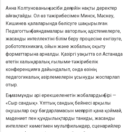
Анна Колтунованың кәсіби деңгейін нақты деректер
айғақтайды. Ол өз тәжірибесімен Минск, Мәскеу,
Кишинев қалаларында бөлісуге шақырылған.
Педагогтың баяндамалары авторлық әдістемелерге,
жасанды интеллектіні білім беру процесіне енгізуге,
робототехникаға, ойын және жобалық оқыту
форматтарына арналды. Қазіргі уақытта ол Астанада
өтетін халықаралық ғылыми-тәжірибелік
конференцияға дайындалып, онда өзінің
педагогикалық әзірлемелерін ұсынуды жоспарлап
отыр.
Ең мазмұнды әрі ерекшеленетін жобалардың бірі —
«Сыр сандық». Ұлттық сандық бейнесі арқылы
оқушылар оқу бағдарламасын меңгеріп қана қоймай,
мәдениет пен құндылықтарды таниды, жасанды
интеллект көмегімен мультфильмдер, сценарийлер