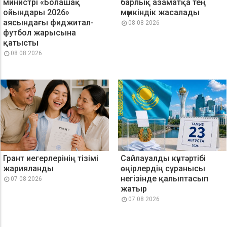
министрі «Болашақ
барлық азаматқа тең
ойындары 2026»
мүмкіндік жасалады
аясындағы фиджитал-
08 08 2026
футбол жарысына
қатысты
08 08 2026
Грант иегерлерінің тізімі
Сайлауалды күнтәртібі
жарияланды
өңірлердің сұранысы
негізінде қалыптасып
07 08 2026
жатыр
07 08 2026