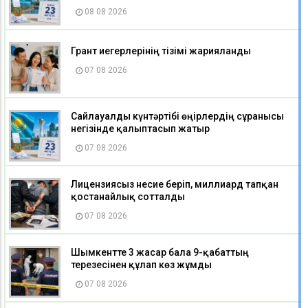
08 08 2026
Грант иегерлерінің тізімі жарияланды
07 08 2026
Сайлауалды күнтәртібі өңірлердің сұранысы
негізінде қалыптасып жатыр
07 08 2026
Лицензиясыз несие беріп, миллиард тапқан
қостанайлық сотталды
07 08 2026
Шымкентте 3 жасар бала 9-қабаттың
терезесінен құлап көз жұмды
07 08 2026