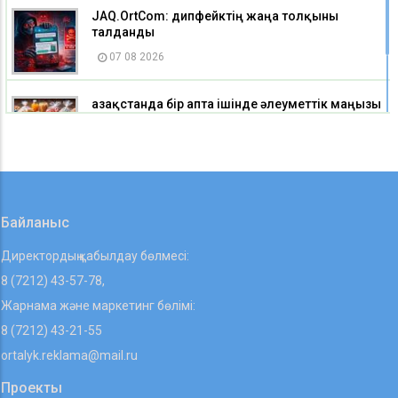
JAQ.OrtCom: дипфейктің жаңа толқыны
талданды
07 08 2026
Қазақстанда бір апта ішінде әлеуметтік маңызы
бар азық-түлік тауарларының бірқатары
арзандады
07 08 2026
Байланыс
Директордың қабылдау бөлмесі:
8 (7212) 43-57-78,
Жарнама және маркетинг бөлімі:
8 (7212) 43-21-55
ortalyk.reklama@mail.ru
Проекты