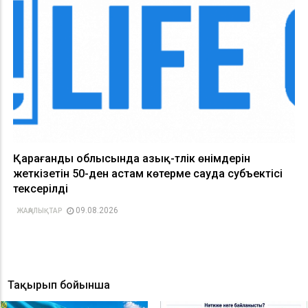
Қарағанды облысында азық-түлік өнімдерін
жеткізетін 50-ден астам көтерме сауда субъектісі
тексерілді
09.08.2026
ЖАҢАЛЫҚТАР
Тақырып бойынша