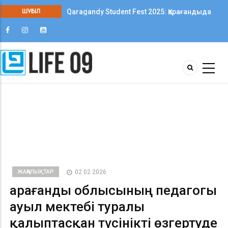
Qaragandy Student Fest 2025: Қарағандыда
ШҰҒЫЛ
колледж студенттері арасында алғаш рет
шығармашылық фестиваль өтті
ЖАҢАЛЫҚТАР
02 02 2026
Қарағанды облысының педагогы
ауыл мектебі туралы
қалыптасқан түсінікті өзгертуде