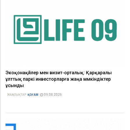
Экоқонақүйлер мен визит-орталық: Қарқаралы
ұлттық паркі инвесторларға жаңа мүмкіндіктер
ұсынды
09.08.2026
ЖАҢАЛЫҚТАР
ҚОҒАМ