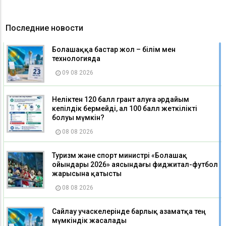
Последние новости
Болашаққа бастар жол – білім мен
технологияда
09 08 2026
Неліктен 120 балл грант алуға әрдайым
кепілдік бермейді, ал 100 балл жеткілікті
болуы мүмкін?
08 08 2026
Туризм және спорт министрі «Болашақ
ойындары 2026» аясындағы фиджитал-футбол
жарысына қатысты
08 08 2026
Сайлау учаскелерінде барлық азаматқа тең
мүмкіндік жасалады