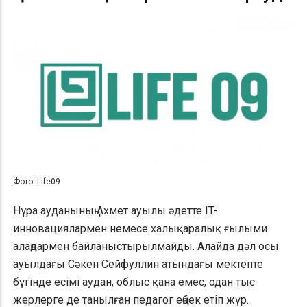
Фото: Life09
Нұра ауданының Ахмет ауылы әдетте IT-
инновациялармен немесе халықаралық ғылыми
алаңдармен байланыстырылмайды. Алайда дәл осы
ауылдағы Сәкен Сейфуллин атындағы мектепте
бүгінде есімі аудан, облыс қана емес, одан тыс
жерлерге де танылған педагог еңбек етіп жүр.