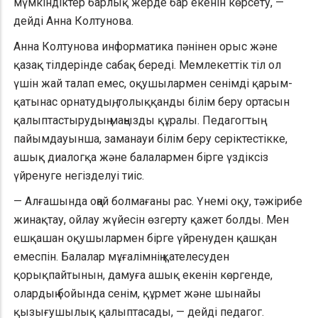
мүмкіндіктер барлық жерде бар екенін көрсету, —
дейді Анна Колтунова.
Анна Колтунова информатика пәнінен орыс және
қазақ тілдерінде сабақ береді. Мемлекеттік тіл ол
үшін жай талап емес, оқушылармен сенімді қарым-
қатынас орнатудың, толыққанды білім беру ортасын
қалыптастырудың маңызды құралы. Педагогтың
пайымдауынша, заманауи білім беру серіктестікке,
ашық диалогқа және балалармен бірге үздіксіз
үйренуге негізделуі тиіс.
— Алғашында оңай болмағаны рас. Үнемі оқу, тәжірибе
жинақтау, ойлау жүйесін өзгерту қажет болды. Мен
ешқашан оқушылармен бірге үйренуден қашқан
емеспін. Балалар мұғалімнің қателесуден
қорықпайтынын, дамуға ашық екенін көргенде,
олардың бойында сенім, құрмет және шынайы
қызығушылық қалыптасады, — дейді педагог.