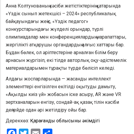
Анна Колтунованың кәсіби жетістіктерінің қатарында
«Үздік сынып жетекшісі – 2024» республикалық
байқауындағы жеңіс, «Үздік педагог»
конкурстарындағы жүлделі орындар, түрлі
олимпиадалар мен конференциялардың марапаттары,
жергілікті атқарушы органдардың алғыс хаттары бар.
Бұдан бөлек, ол әріптестеріне арналған білім беру
арнасын жүргізіп, екі тілде авторлық оқу-әдістемелік
материалдарымен тұрақты түрде бөлісіп келеді.
Алдағы жоспарларында — жасанды интеллект
элементтері енгізілген екітілді оқытуды дамыту,
«Ақылды киіз үй» жобасын іске асыру, AR және VR
зертханаларын енгізу, сондай-ақ қазақ тілін кәсіби
деңгейде одан әрі жетілдіру ойы бар.
Дереккөз:
Қарағанды облысының әкімдігі
Facebook
Twitter
Email
Share