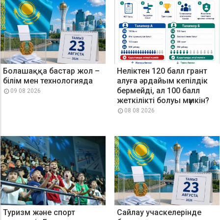
Болашаққа бастар жол –
Неліктен 120 балл грант
білім мен технологияда
алуға әрдайым кепілдік
бермейді, ал 100 балл
09 08 2026
жеткілікті болуы мүмкін?
08 08 2026
Туризм және спорт
Сайлау учаскелерінде