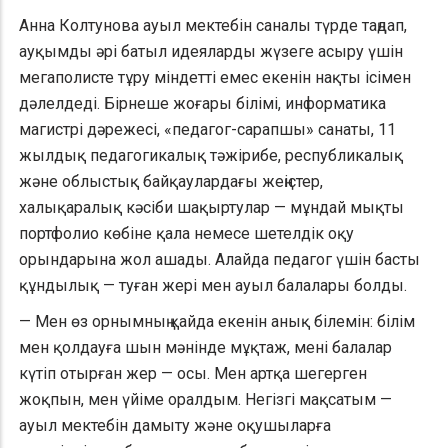
Анна Колтунова ауыл мектебін саналы түрде таңдап,
ауқымды әрі батыл идеяларды жүзеге асыру үшін
мегаполисте тұру міндетті емес екенін нақты ісімен
дәлелдеді. Бірнеше жоғары білімі, информатика
магистрі дәрежесі, «педагог-сарапшы» санаты, 11
жылдық педагогикалық тәжірибе, республикалық
және облыстық байқаулардағы жеңістер,
халықаралық кәсіби шақыртулар — мұндай мықты
портфолио көбіне қала немесе шетелдік оқу
орындарына жол ашады. Алайда педагог үшін басты
құндылық — туған жері мен ауыл балалары болды.
— Мен өз орнымның қайда екенін анық білемін: білім
мен қолдауға шын мәнінде мұқтаж, мені балалар
күтіп отырған жер — осы. Мен артқа шегерген
жоқпын, мен үйіме оралдым. Негізгі мақсатым —
ауыл мектебін дамыту және оқушыларға