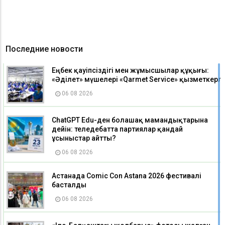
Последние новости
Еңбек қауіпсіздігі мен жұмысшылар құқығы:
«Әділет» мүшелері «Qarmet Service» қызметкерле
06 08 2026
ChatGPT Edu-ден болашақ мамандықтарына
дейін: теледебатта партиялар қандай
ұсыныстар айтты?
06 08 2026
Астанада Comic Con Astana 2026 фестивалі
басталды
06 08 2026