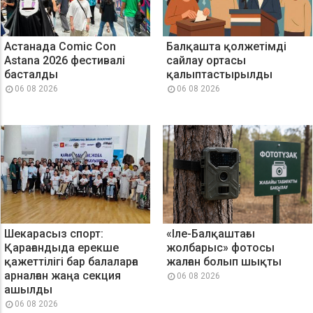
Астанада Comic Con
Балқашта қолжетімді
Astana 2026 фестивалі
сайлау ортасы
басталды
қалыптастырылды
06 08 2026
06 08 2026
Шекарасыз спорт:
«Іле-Балқаштағы
Қарағандыда ерекше
жолбарыс» фотосы
қажеттілігі бар балаларға
жалған болып шықты
арналған жаңа секция
06 08 2026
ашылды
06 08 2026