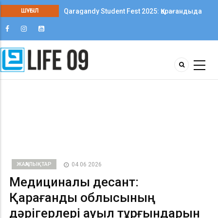
ШҰҒЫЛ
Qaragandy Student Fest 2025: Қарағандыда
колледж студенттері арасында алғаш рет
шығармашылық фестиваль өтті
ЖАҢАЛЫҚТАР
04 06 2026
Медициналық десант:
Қарағанды облысының
дәрігерлері ауыл тұрғындарын