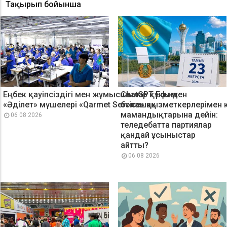
Тақырып бойынша
Еңбек қауіпсіздігі мен жұмысшылар құқығы:
ChatGPT Edu-ден
«Әділет» мүшелері «Qarmet Service» қызметкерлерімен 
болашақ
мамандықтарына дейін:
06 08 2026
теледебатта партиялар
қандай ұсыныстар
айтты?
06 08 2026