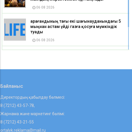
06 08 2026
Қарағандының тағы екі шағынауданындағы 5
мыңнан астам үйді газға қосуға мүмкіндік
туады
06 08 2026
Қазақстан мектептерінде екі пәннің атауы
өзгерді
06 08 2026
Байланыс
Директордың қабылдау бөлмесі:
8 (7212) 43-57-78,
Жарнама және маркетинг бөлімі:
8 (7212) 43-21-55
ortalyk.reklama@mail.ru