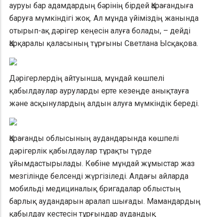
ауруы бар адамдардың бәрінің бірдей Қарағандыға
баруға мүмкіндігі жоқ. Ал мұнда үйіміздің жанында
отырып-ақ дәрігер кеңесін алуға болады, – дейді
Қарқаралы қаласының тұрғыны Светлана Ысқақова.
Дәрігерлердің айтуынша, мұндай көшпелі
қабылдаулар ауруларды ерте кезеңде анықтауға
және асқынулардың алдын алуға мүмкіндік береді.
Қарағанды облысының аудандарында көшпелі
дәрігерлік қабылдаулар тұрақты түрде
ұйымдастырылады. Көбіне мұндай жұмыстар жаз
мезгілінде белсенді жүргізіледі. Алдағы айларда
мобильді медициналық бригадалар облыстың
барлық аудандарын аралап шығады. Мамандардың
қабылдау кестесін тұрғындар аудандық