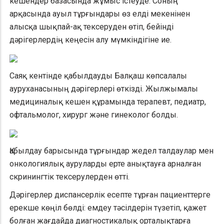
кешендер базасында жұмыс істеуде. Соның
арқасында ауыл тұрғындары өз елді мекенінен
алысқа шықпай-ақ тексеруден өтіп, бейінді
дәрігерлердің кеңесін алу мүмкіндігіне ие.
Саяқ кентінде қабылдауды Балқаш көпсалалы
ауруханасының дәрігерлері өткізді. Жылжымалы
медициналық кешен құрамында терапевт, педиатр,
офтальмолог, хирург және гинеколог болды.
Қабылдау барысында тұрғындар жедел талдаулар мен
онкологиялық ауруларды ерте анықтауға арналған
скринингтік тексерулерден өтті.
Дәрігерлер диспансерлік есепте тұрған пациенттерге
ерекше көңіл бөлді: емдеу тәсілдерін түзетіп, қажет
болған жағдайда диагностикалық орталықтарға