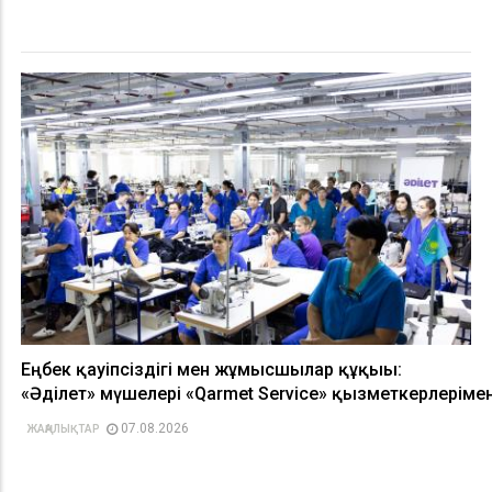
Еңбек қауіпсіздігі мен жұмысшылар құқығы:
«Әділет» мүшелері «Qarmet Service» қызметкерлерімен
07.08.2026
ЖАҢАЛЫҚТАР