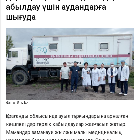
қабылдау үшін аудандарға
шығуда
Фото: Gov.kz
Қарағанды облысында ауыл тұрғындарына арналған
көшпелі дәрігерлік қабылдаулар жалғасып жатыр.
Мамандар заманауи жылжымалы медициналық