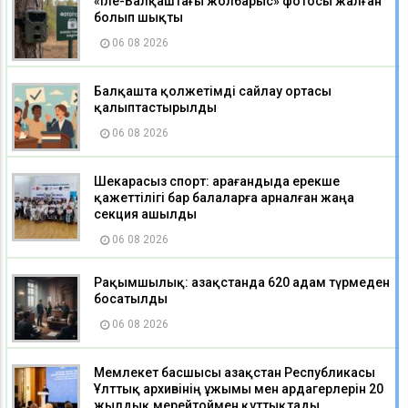
«Іле-Балқаштағы жолбарыс» фотосы жалған
болып шықты
06 08 2026
Балқашта қолжетімді сайлау ортасы
қалыптастырылды
06 08 2026
Шекарасыз спорт: Қарағандыда ерекше
қажеттілігі бар балаларға арналған жаңа
секция ашылды
06 08 2026
Рақымшылық: Қазақстанда 620 адам түрмеден
босатылды
06 08 2026
Мемлекет басшысы Қазақстан Республикасы
Ұлттық архивінің ұжымы мен ардагерлерін 20
жылдық мерейтоймен құттықтады