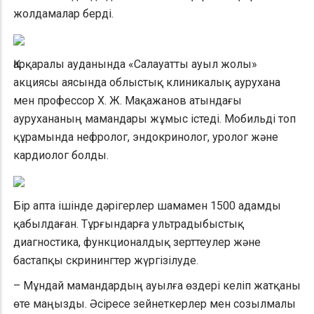
жолдамалар берді.
Қарқаралы ауданында «Салауатты ауыл жолы»
акциясы аясында облыстық клиникалық аурухана
мен профессор Х. Ж. Мақажанов атындағы
аурухананың мамандары жұмыс істеді. Мобильді топ
құрамында нефролог, эндокринолог, уролог және
кардиолог болды.
Бір апта ішінде дәрігерлер шамамен 1500 адамды
қабылдаған. Тұрғындарға ультрадыбыстық
диагностика, функционалдық зерттеулер және
бастапқы скринингтер жүргізілуде.
– Мұндай мамандардың ауылға өздері келіп жатқаны
өте маңызды. Әсіресе зейнеткерлер мен созылмалы