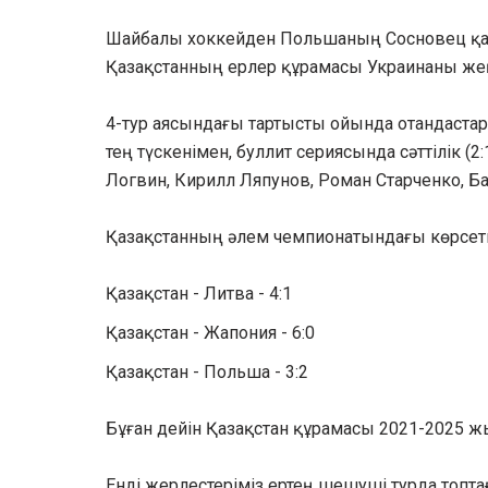
Шайбалы хоккейден Польшаның Сосновец қал
Қазақстанның ерлер құрамасы Украинаны жең
4-тур аясындағы тартысты ойында отандастар
тең түскенімен, буллит сериясында сәттілік 
Логвин, Кирилл Ляпунов, Роман Старченко, Б
Қазақстанның әлем чемпионатындағы көрсетк
Қазақстан - Литва - 4:1
Қазақстан - Жапония - 6:0
Қазақстан - Польша - 3:2
Бұған дейін Қазақстан құрамасы 2021-2025 ж
Енді жерлестеріміз ертең шешуші турда топт