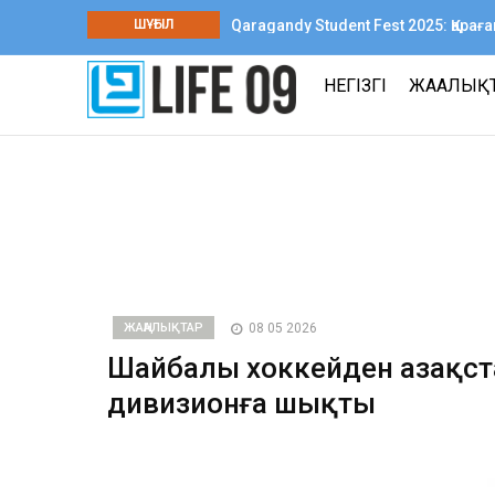
ШҰҒЫЛ
Qaragandy Student Fest 2025: Қар
шығармашылық фестиваль өтті
НЕГІЗГІ
ЖАҢАЛЫҚ
ЖАҢАЛЫҚТАР
08 05 2026
Шайбалы хоккейден Қазақс
дивизионға шықты