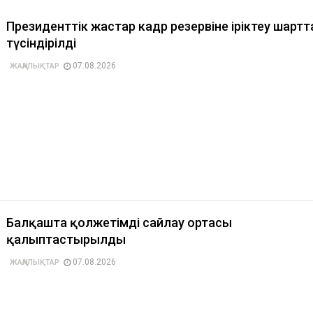
Президенттік жастар кадр резервіне іріктеу шарт
түсіндірілді
07.08.2026
ЖАҢАЛЫҚТАР
Балқашта қолжетімді сайлау ортасы
қалыптастырылды
07.08.2026
ЖАҢАЛЫҚТАР