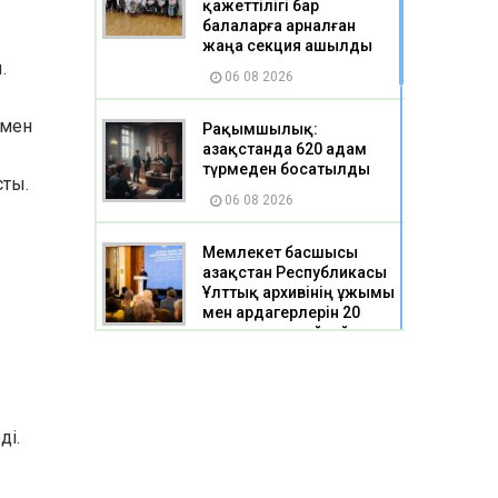
қажеттілігі бар
балаларға арналған
жаңа секция ашылды
.
06 08 2026
імен
Рақымшылық:
Қазақстанда 620 адам
түрмеден босатылды
сты.
06 08 2026
Мемлекет басшысы
Қазақстан Республикасы
Ұлттық архивінің ұжымы
мен ардагерлерін 20
жылдық мерейтоймен
құттықтады
06 08 2026
ді.
Қарағандының тағы екі
шағынауданындағы 5
мыңнан астам үйді газға
қосуға мүмкіндік туады