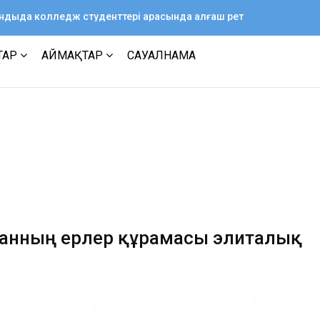
ағандыда колледж студенттері арасында алғаш рет
ТАР
АЙМАҚТАР
САУАЛНАМА
танның ерлер құрамасы элиталық