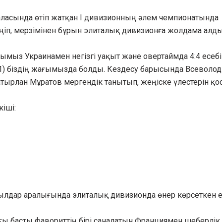
асында өтіп жатқан I дивизионның әлем чемпионатында
іп, мерзімінен бұрын элиталық дивизионға жолдама алды
ымыз Украинамен негізгі уақыт және овертаймда 4:4 есеб
(2:1) біздің жағымызда болды. Кездесу барысында Всеволод
атырлан Мұратов мергендік танытып, жеңіске үлестерін қо
іші:
ылдар аралығында элиталық дивизионда өнер көрсеткен е
ағы басты фавориттің бірі саналатын Франциямен шеберлік