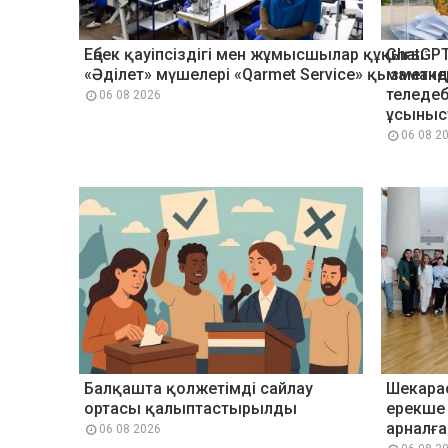
Еңбек қауіпсіздігі мен жұмысшылар құқығы:
ChatGP
«Әділет» мүшелері «Qarmet Service» қызметке
маманд
теледеб
06 08 2026
ұсыныс
06 08 2
Балқашта қолжетімді сайлау
Шекара
ортасы қалыптастырылды
ерекше 
арналға
06 08 2026