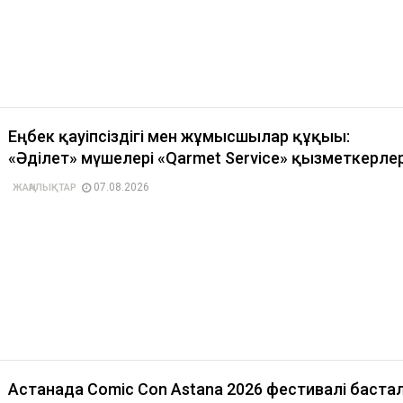
Еңбек қауіпсіздігі мен жұмысшылар құқығы:
«Әділет» мүшелері «Qarmet Service» қызметкерлер
07.08.2026
ЖАҢАЛЫҚТАР
Астанада Comic Con Astana 2026 фестивалі баст