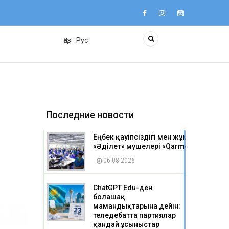
Қаз
Рус
Последние новости
Еңбек қауіпсіздігі мен жұмысшылар 
«Әділет» мүшелері «Qarmet Service» 
06 08 2026
ChatGPT Edu-ден
болашақ
мамандықтарына дейін:
теледебатта партиялар
қандай ұсыныстар