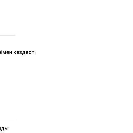
імен кездесті
алды