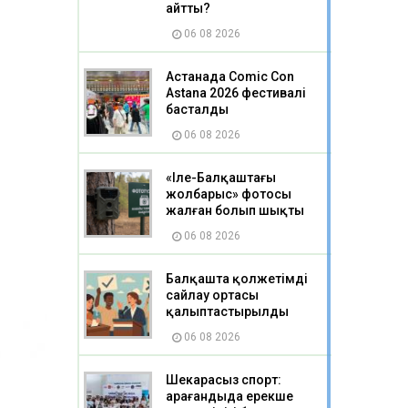
айтты?
06 08 2026
Астанада Comic Con
Astana 2026 фестивалі
басталды
06 08 2026
«Іле-Балқаштағы
жолбарыс» фотосы
жалған болып шықты
06 08 2026
Балқашта қолжетімді
сайлау ортасы
қалыптастырылды
06 08 2026
Шекарасыз спорт:
Қарағандыда ерекше