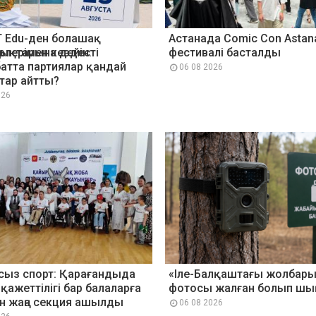
T Edu-ден болашақ
Астанада Comic Con Astan
рлерімен кездесті
ықтарына дейін:
фестивалі басталды
атта партиялар қандай
06 08 2026
тар айтты?
026
сыз спорт: Қарағандыда
«Іле-Балқаштағы жолбар
қажеттілігі бар балаларға
фотосы жалған болып ш
н жаңа секция ашылды
06 08 2026