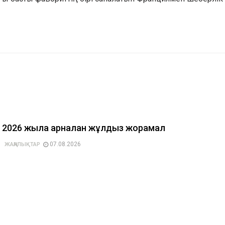
2026 жылға арналған жұлдыз жорамал
07.08.2026
ЖАҢАЛЫҚТАР