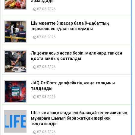
арзандады
07 08 2026
Шымкентте 3 жасар бала 9-қабаттың
терезесінен құлап көз жұмды
07 08 2026
Лицензиясыз несие беріп, миллиард тапқан
қостанайлық сотталды
07 08 2026
JAQ.OrtCom: дипфейктің жаңа толқыны
талданды
07 08 2026
Шығыс Қазақстанда екі балақай телевизиялық
мұнараға шығып бара жатқан жерінен
тоқтатылды
07 08 2026