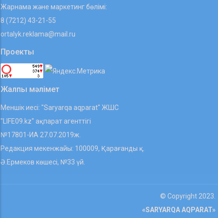
Жарнама және маркетинг бөлімі:
8 (7212) 43-21-55
ortalyk.reklama@mail.ru
Проекты
Жалпы мәлімет
Меншік иесі: "Saryarqa aqparat" ЖШС
"LIFE09.kz" ақпарат агенттігі
№17801-ИА 27.07.2019ж.
Редакция мекенжайы: 100009, Қарағанды қ.
Ә.Ермеков көшесі, №33 үй.
© Copyright 2023.
«SARYARQA AQPARAT»