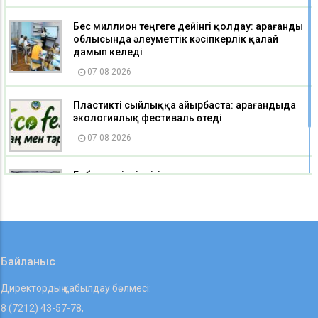
Бес миллион теңгеге дейінгі қолдау: Қарағанды
облысында әлеуметтік кәсіпкерлік қалай
дамып келеді
07 08 2026
Пластикті сыйлыққа айырбаста: Қарағандыда
экологиялық фестиваль өтеді
07 08 2026
Еңбек қауіпсіздігі мен жұмысшылар құқығы:
«Әділет» мүшелері «Qarmet Service» қызметкерле
06 08 2026
Байланыс
Директордың қабылдау бөлмесі:
8 (7212) 43-57-78,