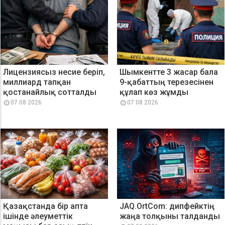
Лицензиясыз несие беріп,
Шымкентте 3 жасар бала
миллиард тапқан
9-қабаттың терезесінен
қостанайлық сотталды
құлап көз жұмды
07 08 2026
07 08 2026
Қазақстанда бір апта
JAQ.OrtCom: дипфейктің
ішінде әлеуметтік
жаңа толқыны талданды