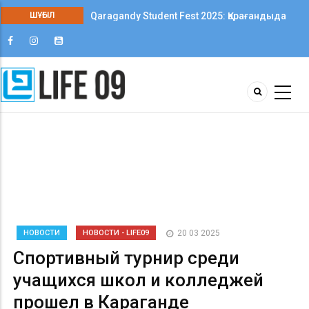
Qaragandy Student Fest 2025: Қарағандыда
ШҰҒЫЛ
колледж студенттері арасында алғаш рет
шығармашылық фестиваль өтті
НОВОСТИ
НОВОСТИ - LIFE09
20 03 2025
Спортивный турнир среди
учащихся школ и колледжей
прошел в Караганде