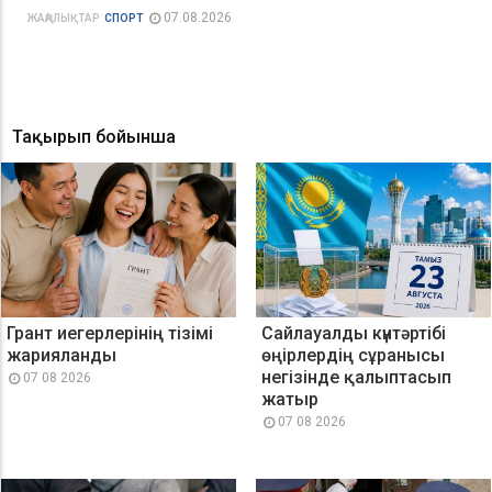
07.08.2026
ЖАҢАЛЫҚТАР
СПОРТ
Тақырып бойынша
Грант иегерлерінің тізімі
Сайлауалды күнтәртібі
жарияланды
өңірлердің сұранысы
негізінде қалыптасып
07 08 2026
жатыр
07 08 2026