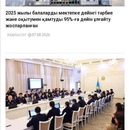
2025 жылы балаларды мектепке дейінгі тәрбие
және оқытумен қамтуды 95%-ға дейін ұлғайту
жоспарланған
07.08.2026
ЖАҢАЛЫҚТАР