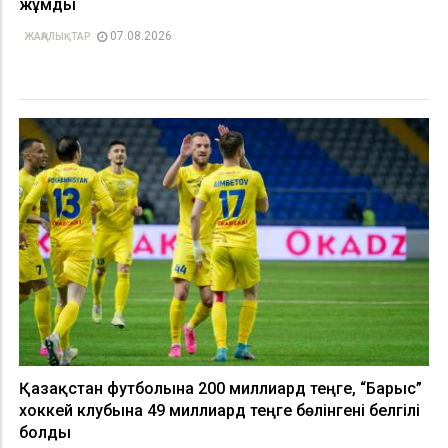
жұмды
07.08.2026
ЖАҢАЛЫҚТАР
Қазақстан футболына 200 миллиард теңге, “Барыс”
хоккей клубына 49 миллиард теңге бөлінгені белгілі
болды