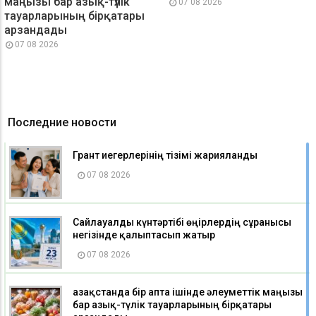
маңызы бар азық-түлік
07 08 2026
тауарларының бірқатары
арзандады
07 08 2026
Последние новости
Грант иегерлерінің тізімі жарияланды
07 08 2026
Сайлауалды күнтәртібі өңірлердің сұранысы
негізінде қалыптасып жатыр
07 08 2026
Қазақстанда бір апта ішінде әлеуметтік маңызы
бар азық-түлік тауарларының бірқатары