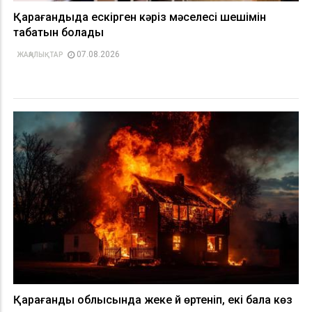
Қарағандыда ескірген кәріз мәселесі шешімін
табатын болады
07.08.2026
ЖАҢАЛЫҚТАР
Қарағанды облысында жеке үй өртеніп, екі бала көз