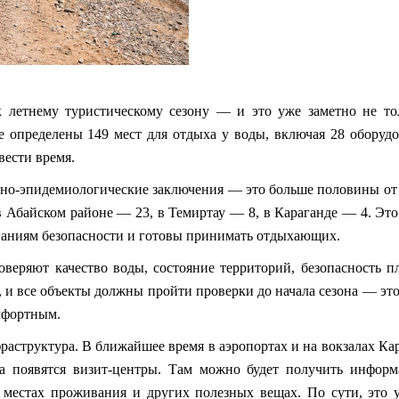
к летнему туристическому сезону — и это уже заметно не то
не определены 149 мест для отдыха у воды, включая 28 оборуд
вести время.
арно-эпидемиологические заключения — это больше половины от
в
Абайском
районе — 23, в Темиртау — 8, в Караганде — 4. Это 
ованиям безопасности и готовы принимать отдыхающих.
оверяют качество воды, состояние территорий, безопасность п
 и все объекты должны пройти проверки до начала сезона — это
мфортным.
раструктура. В ближайшее время в аэропортах и на вокзалах Ка
да появятся визит-центры. Там можно будет получить инфор
, местах проживания и других полезных вещах. По сути, это 