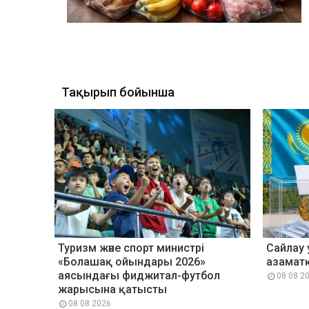
Тақырып бойынша
Туризм және спорт министрі
Сайлау 
«Болашақ ойындары 2026»
азаматқ
аясындағы фиджитал-футбол
08 08 2
жарысына қатысты
08 08 2026