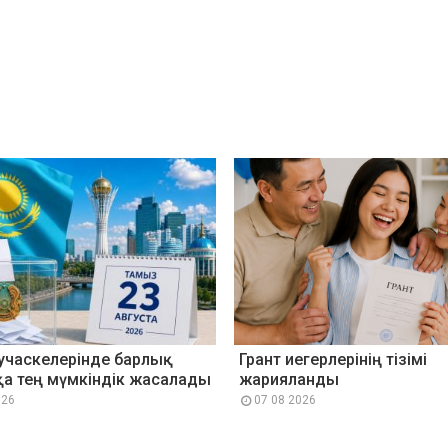
учаскелерінде барлық
Грант иегерлерінің тізімі
а тең мүмкіндік жасалады
жарияланды
026
07 08 2026