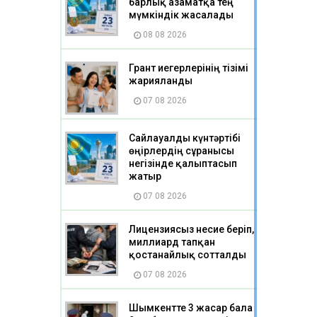
барлық азаматқа тең
мүмкіндік жасалады
08 08 2026
Грант иегерлерінің тізімі
жарияланды
07 08 2026
Сайлауалды күнтәртібі
өңірлердің сұранысы
негізінде қалыптасып
жатыр
07 08 2026
Лицензиясыз несие беріп,
миллиард тапқан
қостанайлық сотталды
07 08 2026
Шымкентте 3 жасар бала