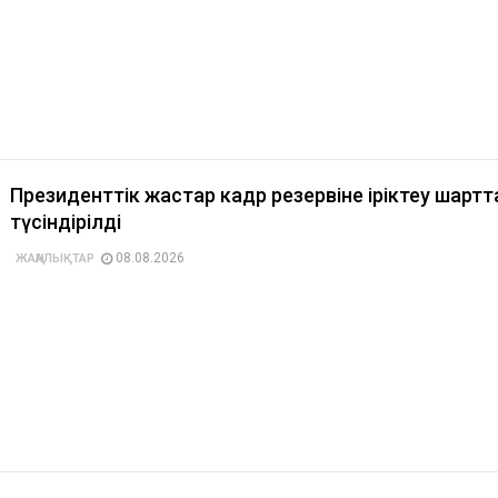
Президенттік жастар кадр резервіне іріктеу шарт
түсіндірілді
08.08.2026
ЖАҢАЛЫҚТАР