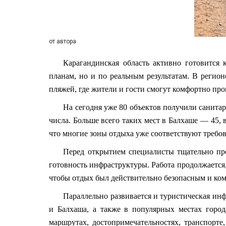
от автора
Карагандинская област
ь активно готовится 
планам, но и по реальным результатам. В регио
пляжей, где жители и гости смогут комфортно про
На сегодня уже 80 объектов получили санит
числа. Больше всего таких мест в Балхаше — 45, 
что многие зоны отдыха уже соответствуют треб
Перед открытием спец
иалисты тщательно пр
готовность инфраструктуры. Работа продолжается,
чтобы отдых был действительно безопасным и ко
Параллельно развивается и туристическая инф
и Балхаша, а также в популярн
ых местах горо
маршрутах, достопримечательностях, транспорте