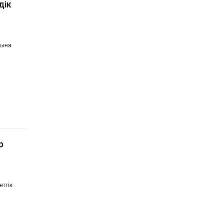
дік
сына
р
еттік