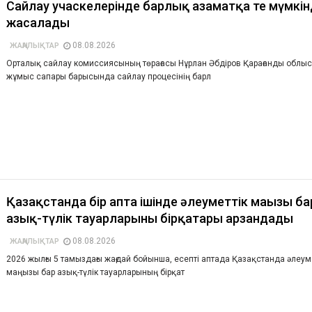
Сайлау учаскелерінде барлық азаматқа тең мүмкін
жасалады
08.08.2026
ЖАҢАЛЫҚТАР
Орталық сайлау комиссиясының төрағасы Нұрлан Әбдіров Қарағанды облы
жұмыс сапары барысында сайлау процесінің барл
Қазақстанда бір апта ішінде әлеуметтік маңызы ба
азық-түлік тауарларының бірқатары арзандады
08.08.2026
ЖАҢАЛЫҚТАР
2026 жылғы 5 тамыздағы жағдай бойынша, есепті аптада Қазақстанда әлеум
маңызы бар азық-түлік тауарларының бірқат