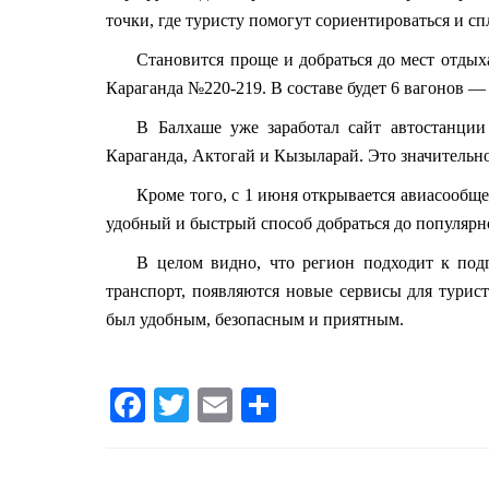
точки, где туристу помогут сориентироваться и сп
Становится проще и добраться до мест отды
Караганда №220-219. В составе будет 6 вагонов —
В Балхаше уже заработал сайт автостанци
Караганда, Актогай и
Кызыларай
. Это значительн
Кроме того, с 1 июня открывается авиасообщ
удобный и быстрый способ добраться до популярн
В целом видно, что регион подходит к подг
транспорт, появляются новые сервисы для турист
был удобным, безопасным и приятным.
Facebook
Twitter
Email
Share