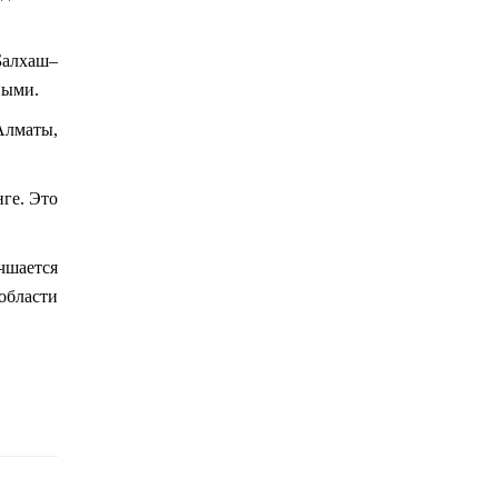
07 08 2026
Балхаш–
Бес миллион теңгеге
дейінгі қолдау: Қарағанды
ными.
облысында әлеуметтік
кәсіпкерлік қалай дамып
Алматы,
келеді
07 08 2026
ге. Это
чшается
области