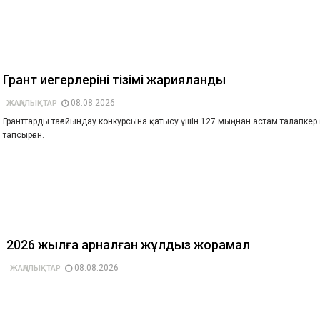
Грант иегерлерінің тізімі жарияланды
08.08.2026
ЖАҢАЛЫҚТАР
Гранттарды тағайындау конкурсына қатысу үшін 127 мыңнан астам талапкер
тапсырған.
2026 жылға арналған жұлдыз жорамал
08.08.2026
ЖАҢАЛЫҚТАР