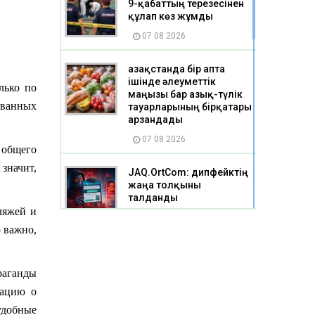
9-қабаттың терезесінен
құлап көз жұмды
07 08 2026
Қазақстанда бір апта
ішінде әлеуметтік
лько по
маңызы бар азық-түлік
ованных
тауарларының бірқатары
арзандады
07 08 2026
 общего
значит,
JAQ.OrtCom: дипфейктің
жаңа толқыны
талданды
ляжей и
07 08 2026
 важно,
Шығыс Қазақстанда екі
балақай телевизиялық
раганды
мұнараға шығып бара
жатқан жерінен
мацию о
тоқтатылды
удобные