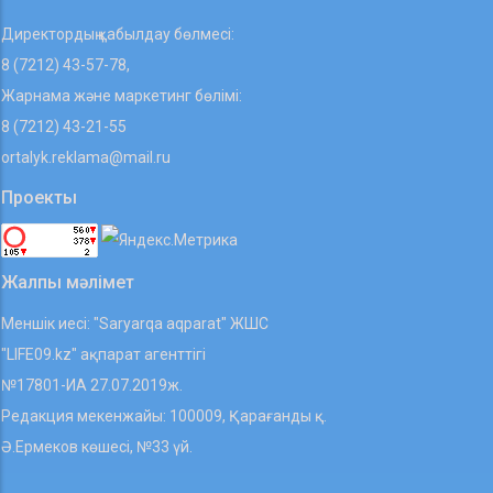
Директордың қабылдау бөлмесі:
8 (7212) 43-57-78,
Жарнама және маркетинг бөлімі:
8 (7212) 43-21-55
ortalyk.reklama@mail.ru
Проекты
Жалпы мәлімет
Меншік иесі: "Saryarqa aqparat" ЖШС
"LIFE09.kz" ақпарат агенттігі
№17801-ИА 27.07.2019ж.
Редакция мекенжайы: 100009, Қарағанды қ.
Ә.Ермеков көшесі, №33 үй.