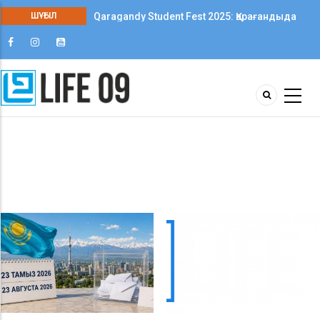
ШҰҒЫЛ
Qaragandy Student Fest 2025: Қарағандыда
колледж студенттері арасында алғаш рет
шығармашылық фестиваль өтті