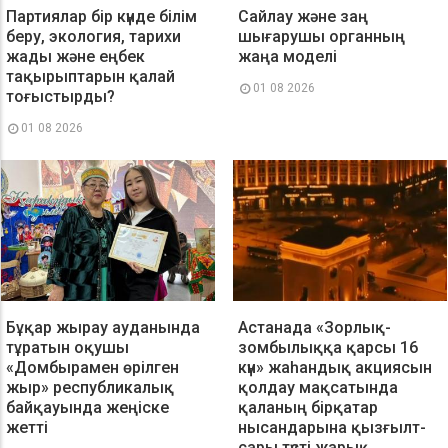
Партиялар бір күнде білім
Сайлау және заң
беру, экология, тарихи
шығарушы органның
жады және еңбек
жаңа моделі
тақырыптарын қалай
01 08 2026
тоғыстырды?
01 08 2026
Бұқар жырау ауданында
Астанада «Зорлық-
тұратын оқушы
зомбылыққа қарсы 16
«Домбырамен өрілген
күн» жаһандық акциясын
жыр» республикалық
қолдау мақсатында
байқауында жеңіске
қаланың бірқатар
жетті
нысандарына қызғылт-
сары түсті жарық