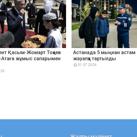
ент Қасым-Жомарт Тоқаев
Астанада 5 мыңнан астам 
-Атаға жұмыс сапарымен
жауапқа тартылды
31 07 2026
026
ы
Жалпы мәлімет