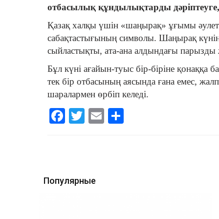
отбасылық құндылықтарды дәріптеуге, 
Қазақ халқы үшін «шаңырақ» ұғымы әулетт
сабақтастығының символы. Шаңырақ күнін 
сыйластықты, ата-ана алдындағы парызды
Бұл күні ағайын-туыс бір-біріне қонаққа б
тек бір отбасының аясында ғана емес, жалп
шаралармен өрбіп келеді.
Facebook
Twitter
Email
Share
Популярные