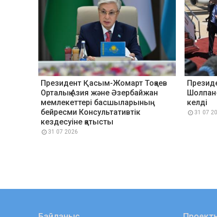
Президент Қасым-Жомарт Тоқаев
Презид
Орталық Азия және Әзербайжан
Шолпан
мемлекеттері басшыларының
келді
бейресми Консультативтік
31 07 2
кездесуіне қатысты
31 07 2026
Байланыс
Проект