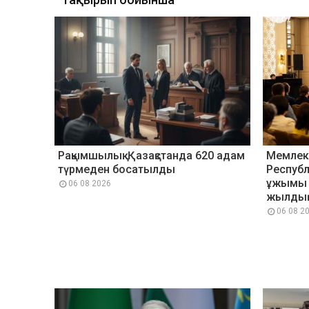
Рақымшылық: Қазақстанда 620 адам
Мемлек
түрмеден босатылды
Республ
ұжымы м
06 08 2026
жылдық 
06 08 2