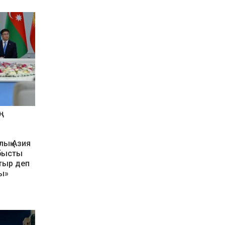
ң
ы
лық Азия
бысты
атыр деп
ды»