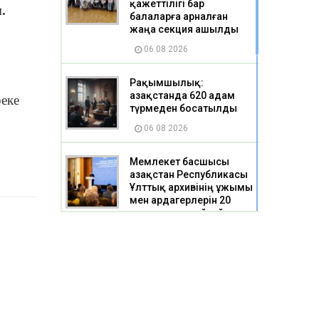
қажеттілігі бар
.
балаларға арналған
жаңа секция ашылды
06 08 2026
Рақымшылық:
Қазақстанда 620 адам
реке
түрмеден босатылды
06 08 2026
Мемлекет басшысы
Қазақстан Республикасы
Ұлттық архивінің ұжымы
мен ардагерлерін 20
жылдық мерейтоймен
құттықтады
06 08 2026
Қарағандының тағы екі
шағынауданындағы 5
мыңнан астам үйді газға
қосуға мүмкіндік туады