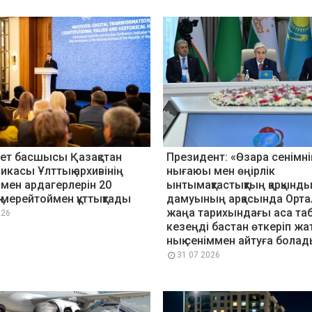
ет басшысы Қазақстан
Президент: «Өзара сенімні
икасы Ұлттық архивінің
нығаюы мен өңірлік
ен ардагерлерін 20
ынтымақтастықтың қарқынд
мерейтоймен құттықтады
дамуының арқасында Орта
жаңа тарихындағы аса та
026
кезеңді бастан өткеріп ж
нық сеніммен айтуға бола
31 07 2026