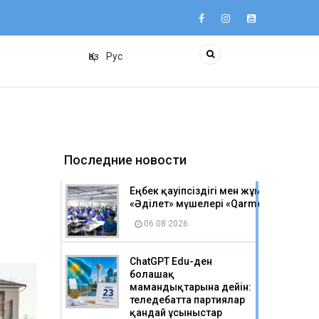
Қаз
Рус
Последние новости
Еңбек қауіпсіздігі мен жұмысшылар 
«Әділет» мүшелері «Qarmet Service» 
06 08 2026
ChatGPT Edu-ден
болашақ
мамандықтарына дейін:
теледебатта партиялар
қандай ұсыныстар