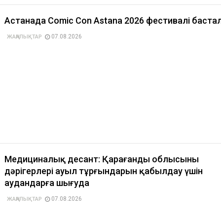
Астанада Comic Con Astana 2026 фестивалі баст
07.08.2026
ЖАҢАЛЫҚТАР
Медициналық десант: Қарағанды облысының
дәрігерлері ауыл тұрғындарын қабылдау үшін
аудандарға шығуда
07.08.2026
ЖАҢАЛЫҚТАР