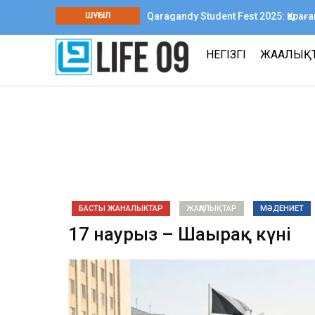
Qaragandy Student Fest 2025: Қар
ШҰҒЫЛ
шығармашылық фестиваль өтті
НЕГІЗГІ
ЖАҢАЛЫҚ
БАСТЫ ЖАНАЛЫКТАР
ЖАҢАЛЫҚТАР
МӘДЕНИЕТ
17 наурыз – Шаңырақ күні