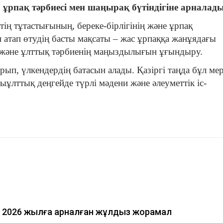
ұрпақ тәрбиесі мен шаңырақ бүтіндігіне арналады
ің тұтастығының, береке-бірлігінің және ұрпақ
атап өтудің басты мақсаты – жас ұрпаққа жанұядағы
 және ұлттық тәрбиенің маңыздылығын ұғындыру.
арып, үлкендердің батасын алады. Қазіргі таңда бұл ме
ыұлттық деңгейде түрлі мәдени және әлеуметтік іс-
2026 жылға арналған жұлдыз жорамал