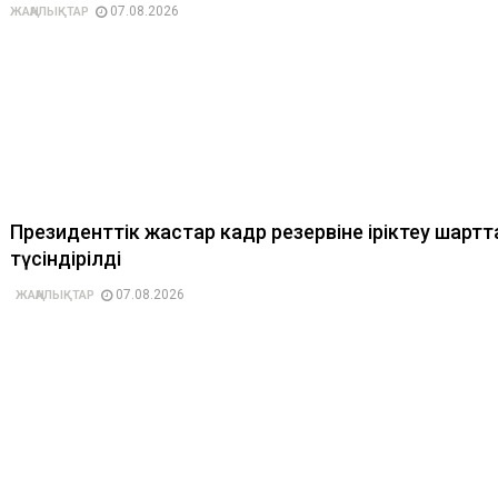
07.08.2026
ЖАҢАЛЫҚТАР
Президенттік жастар кадр резервіне іріктеу шарт
түсіндірілді
07.08.2026
ЖАҢАЛЫҚТАР