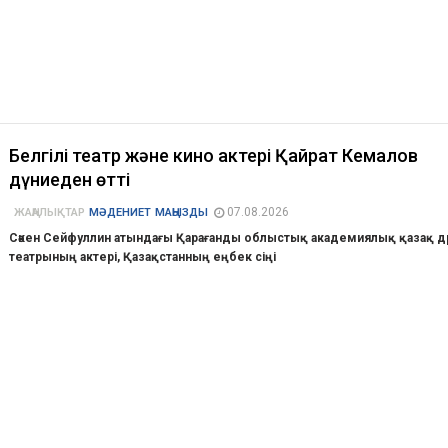
Белгілі театр және кино актері Қайрат Кемалов
дүниеден өтті
07.08.2026
ЖАҢАЛЫҚТАР
МӘДЕНИЕТ
МАҢЫЗДЫ
Сәкен Сейфуллин атындағы Қарағанды облыстық академиялық қазақ д
театрының актері, Қазақстанның еңбек сіңі