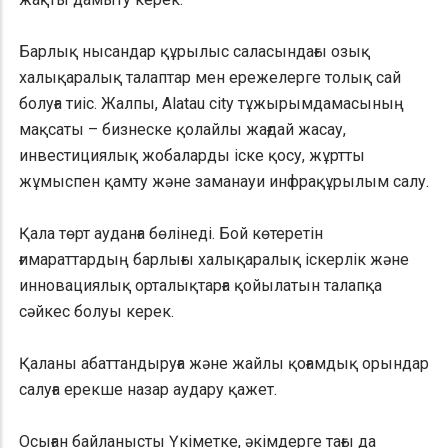
Барлық нысандар құрылыс саласындағы озық
халықаралық талаптар мен ережелерге толық сай
болуға тиіс. Жалпы, Alatau city тұжырымдамасының
мақсаты – бизнеске қолайлы жағдай жасау,
инвестициялық жобаларды іске қосу, жұртты
жұмыспен қамту және заманауи инфрақұрылым салу.
Қала төрт ауданға бөлінеді. Бой көтеретін
ғимараттардың барлығы халықаралық іскерлік және
инновациялық орталықтарға қойылатын талапқа
сәйкес болуы керек.
Қаланы абаттандыруға және жайлы қоғамдық орындар
салуға ерекше назар аудару қажет.
Осыған байланысты Үкіметке, әкімдерге тағы да