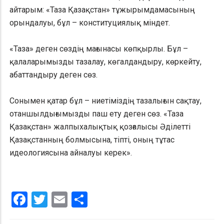
айтарым: «Таза Қазақстан» тұжырымдамасының
орындалуы, бұл – конституциялық міндет.
«Таза» деген сөздің мағынасы көпқырлы. Бұл –
қалаларымызды тазалау, көгалдандыру, көркейту,
абаттандыру деген сөз.
Сонымен қатар бұл – ниетіміздің тазалығын сақтау,
отаншылдығымызды паш ету деген сөз. «Таза
Қазақстан» жалпыхалықтық қозғалысы Әділетті
Қазақстанның болмысына, тіпті, оның тұтас
идеологиясына айналуы керек».
Facebook
Twitter
Email
Share