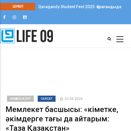
Qaragandy Student Fest 2025: Қарағандыда
ШҰҒЫЛ
колледж студенттері арасында алғаш рет
шығармашылық фестиваль өтті
ЖАҢАЛЫҚТАР
САЯСАТ
02 06 2026
Мемлекет басшысы: «Үкіметке,
әкімдерге тағы да айтарым:
«Таза Қазақстан»