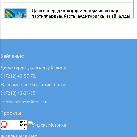
Дәрігерлер, диқандар мен жұмысшылар
партиялардың басты аудиториясына айналды
05 08 2026
Алматыдағы жаппай төбелес: бес ер адам сот
алдына барады
05 08 2026
Байланыс
Директордың қабылдау бөлмесі:
8 (7212) 43-57-78,
Жарнама және маркетинг бөлімі:
8 (7212) 43-21-55
ortalyk.reklama@mail.ru
Проекты
Жалпы мәлімет