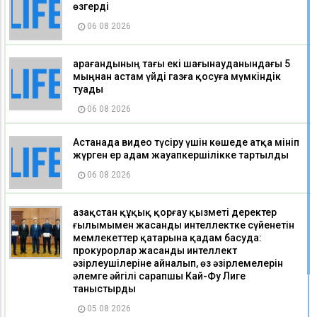
өзгерді
06 08 2026
Қарағандының тағы екі шағынауданындағы 5
мыңнан астам үйді газға қосуға мүмкіндік
туады
06 08 2026
Астанада видео түсіру үшін көшеде атқа мініп
жүрген ер адам жауапкершілікке тартылды
06 08 2026
Қазақстан құқық қорғау қызметі деректер
ғылымымен жасанды интеллектке сүйенетін
мемлекеттер қатарына қадам басуда:
прокурорлар жасанды интеллект
әзірлеушілеріне айналып, өз әзірлемелерін
әлемге әйгілі сарапшы Кай-Фу Лиге
таныстырды
05 08 2026