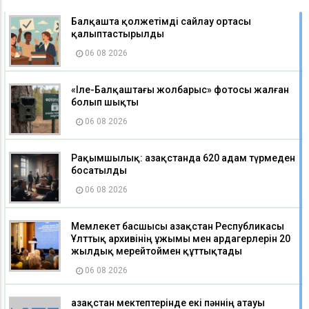
Балқашта қолжетімді сайлау ортасы
қалыптастырылды
06 08 2026
«Іле-Балқаштағы жолбарыс» фотосы жалған
болып шықты
06 08 2026
Рақымшылық: Қазақстанда 620 адам түрмеден
босатылды
06 08 2026
Мемлекет басшысы Қазақстан Республикасы
Ұлттық архивінің ұжымы мен ардагерлерін 20
жылдық мерейтоймен құттықтады
06 08 2026
Қазақстан мектептерінде екі пәннің атауы