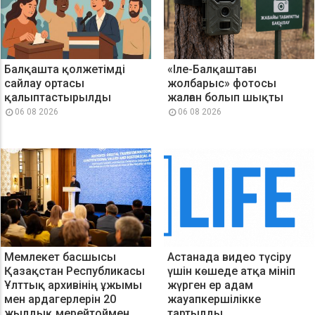
Балқашта қолжетімді
«Іле-Балқаштағы
сайлау ортасы
жолбарыс» фотосы
қалыптастырылды
жалған болып шықты
06 08 2026
06 08 2026
Мемлекет басшысы
Астанада видео түсіру
Қазақстан Республикасы
үшін көшеде атқа мініп
Ұлттық архивінің ұжымы
жүрген ер адам
мен ардагерлерін 20
жауапкершілікке
жылдық мерейтоймен
тартылды