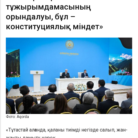
тұжырымдамасының
орындалуы, бұл –
конституциялық міндет»
Фото: Aqorda
«Тұтастай алғанда, қаланы тиімді негізде салып, жан-
жақты дамыту керек.