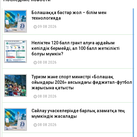
Болашаққа бастар жол – білім мен
технологияда
09 08 2026
Неліктен 120 балл грант алуға әрдайым
кепілдік бермейді, ал 100 балл жеткілікті
болуы мүмкін?
08 08 2026
Туризм және спорт министрі «Болашақ
ойындары 2026» аясындағы фиджитал-футбол
жарысына қатысты
08 08 2026
Сайлау учаскелерінде барлық азаматқа тең
мүмкіндік жасалады
08 08 2026