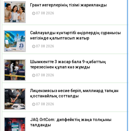
Грант иегерлерінің тізімі жарияланды
07 08 2026
Сайлауалды күнтәртібі өңірлердің сұранысы
негізінде қалыптасып жатыр
07 08 2026
Шымкентте 3 жасар бала 9-қабаттың
терезесінен құлап көз жұмды
07 08 2026
Лицензиясыз несие беріп, миллиард тапқан
қостанайлық сотталды
07 08 2026
JAQ.OrtCom: дипфейктің жаңа толқыны
талданды