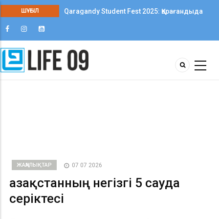
ШҰҒЫЛ
Qaragandy Student Fest 2025: Қарағандыда
колледж студенттері арасында алғаш рет
шығармашылық фестиваль өтті
ЖАҢАЛЫҚТАР
07 07 2026
Қазақстанның негізгі 5 сауда
серіктесі