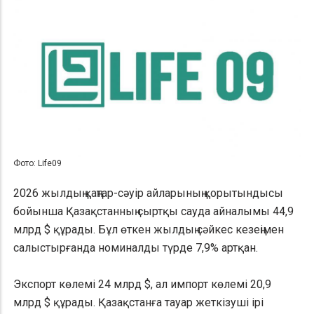
Фото: Life09
2026 жылдың қаңтар-сәуір айларының қорытындысы
бойынша Қазақстанның сыртқы сауда айналымы 44,9
млрд $ құрады. Бұл өткен жылдың сәйкес кезеңімен
салыстырғанда номиналды түрде 7,9% артқан.
Экспорт көлемі 24 млрд $, ал импорт көлемі 20,9
млрд $ құрады. Қазақстанға тауар жеткізуші ірі