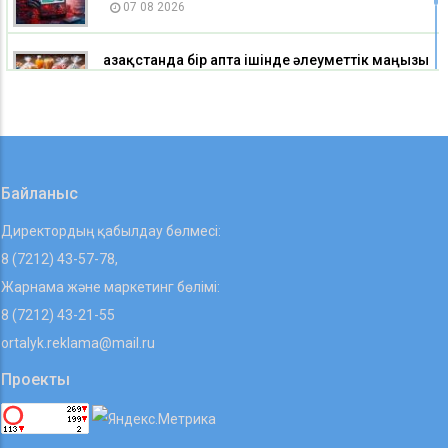
07 08 2026
Қазақстанда бір апта ішінде әлеуметтік маңызы
бар азық-түлік тауарларының бірқатары
арзандады
07 08 2026
Байланыс
Директордың қабылдау бөлмесі:
8 (7212) 43-57-78,
Жарнама және маркетинг бөлімі:
8 (7212) 43-21-55
ortalyk.reklama@mail.ru
Проекты