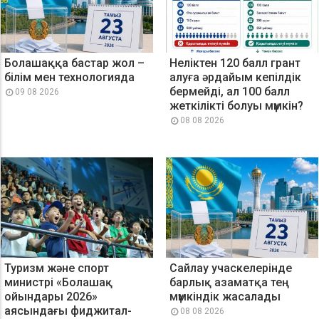
Болашаққа бастар жол –
Неліктен 120 балл грант
білім мен технологияда
алуға әрдайым кепілдік
бермейді, ал 100 балл
09 08 2026
жеткілікті болуы мүмкін?
08 08 2026
Туризм және спорт
Сайлау учаскелерінде
министрі «Болашақ
барлық азаматқа тең
ойындары 2026»
мүмкіндік жасалады
аясындағы фиджитал-
08 08 2026