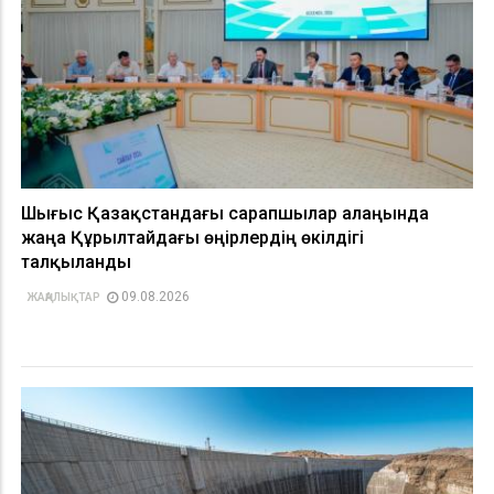
Шығыс Қазақстандағы сарапшылар алаңында
жаңа Құрылтайдағы өңірлердің өкілдігі
талқыланды
09.08.2026
ЖАҢАЛЫҚТАР