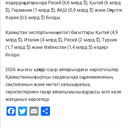
елдердің қатарында Ресей (6,6 млрд $), Қытай (6 млрд
$), Германия (1 млрд $), АҚШ (0,9 млрд $) және Оңтүстік
Корея (0,5 млрд $) болды.
Қазақстан экспортының негізгі бағыттары Қытай (4,9
млрд $), Италия (4 млрд $), Ресей (2 млрд $), Түркия
(1,7 млрд $) және Өзбекстан (1,4 млрд $) елдері
болды.
2026 жылғы қаңтар-сәуір айларындағы көрсеткіштер
Қазақстанның сыртқы саудасында оң динамиканың
сақталғанын және негізгі халықаралық
серіктестермен тауар айналымының тұрақты өсіп келе
жатқанын көрсетеді.
Facebook
Twitter
Email
Share