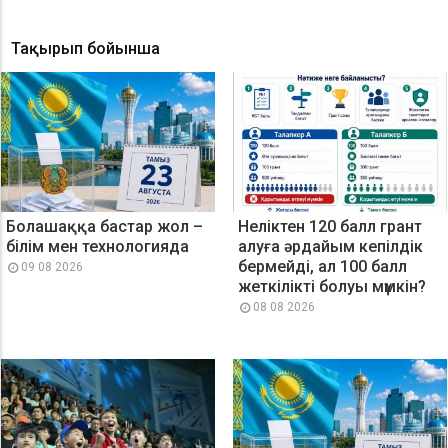
Тақырып бойынша
Болашаққа бастар жол –
Неліктен 120 балл грант
білім мен технологияда
алуға әрдайым кепілдік
бермейді, ал 100 балл
09 08 2026
жеткілікті болуы мүмкін?
08 08 2026