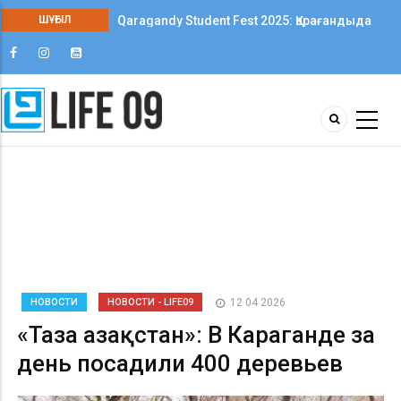
Qaragandy Student Fest 2025: Қарағандыда
ШҰҒЫЛ
колледж студенттері арасында алғаш рет
шығармашылық фестиваль өтті
НОВОСТИ
НОВОСТИ - LIFE09
12 04 2026
«Таза Қазақстан»: В Караганде за
день посадили 400 деревьев