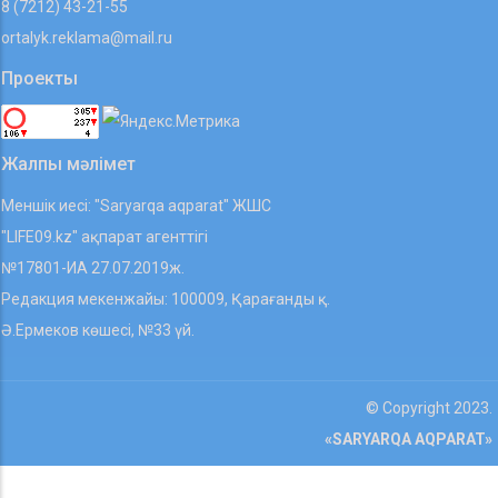
8 (7212) 43-21-55
ortalyk.reklama@mail.ru
Проекты
Жалпы мәлімет
Меншік иесі: "Saryarqa aqparat" ЖШС
"LIFE09.kz" ақпарат агенттігі
№17801-ИА 27.07.2019ж.
Редакция мекенжайы: 100009, Қарағанды қ.
Ә.Ермеков көшесі, №33 үй.
© Copyright 2023.
«SARYARQA AQPARAT»