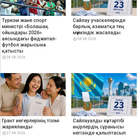
Туризм және спорт
Сайлау учаскелерінде
министрі «Болашақ
барлық азаматқа тең
ойындары 2026»
мүмкіндік жасалады
аясындағы фиджитал-
08 08 2026
футбол жарысына
қатысты
08 08 2026
Грант иегерлерінің тізімі
Сайлауалды күнтәртібі
жарияланды
өңірлердің сұранысы
негізінде қалыптасып
07 08 2026