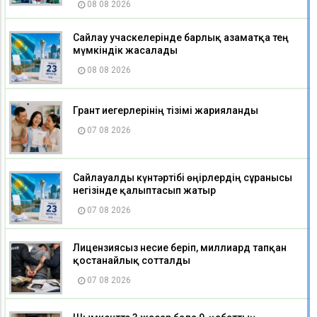
08 08 2026
Сайлау учаскелерінде барлық азаматқа тең
мүмкіндік жасалады
08 08 2026
Грант иегерлерінің тізімі жарияланды
07 08 2026
Сайлауалды күнтәртібі өңірлердің сұранысы
негізінде қалыптасып жатыр
07 08 2026
Лицензиясыз несие беріп, миллиард тапқан
қостанайлық сотталды
07 08 2026