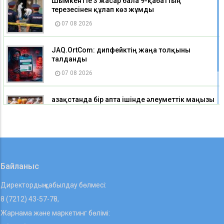
Шымкентте 3 жасар бала 9-қабаттың
терезесінен құлап көз жұмды
07 08 2026
JAQ.OrtCom: дипфейктің жаңа толқыны
талданды
07 08 2026
Қазақстанда бір апта ішінде әлеуметтік маңызы
бар азық-түлік тауарларының бірқатары
арзандады
07 08 2026
Байланыс
Директордың қабылдау бөлмесі:
8 (7212) 43-57-78,
Жарнама және маркетинг бөлімі: