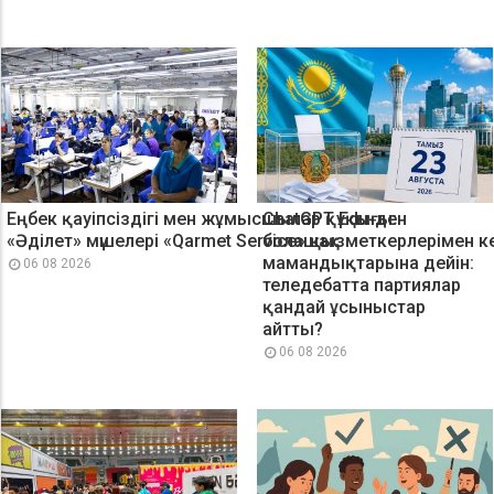
Еңбек қауіпсіздігі мен жұмысшылар құқығы:
ChatGPT Edu-ден
«Әділет» мүшелері «Qarmet Service» қызметкерлерімен к
болашақ
мамандықтарына дейін:
06 08 2026
теледебатта партиялар
қандай ұсыныстар
айтты?
06 08 2026