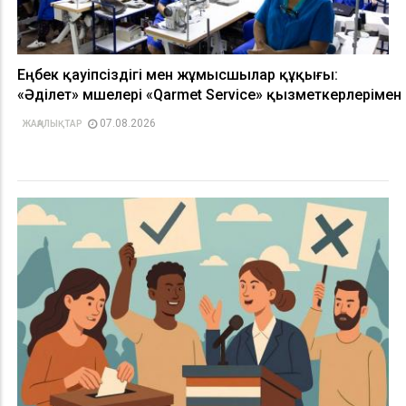
Еңбек қауіпсіздігі мен жұмысшылар құқығы:
«Әділет» мүшелері «Qarmet Service» қызметкерлерімен
07.08.2026
ЖАҢАЛЫҚТАР