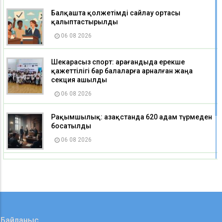
Балқашта қолжетімді сайлау ортасы
қалыптастырылды
06 08 2026
Шекарасыз спорт: Қарағандыда ерекше
қажеттілігі бар балаларға арналған жаңа
секция ашылды
06 08 2026
Рақымшылық: Қазақстанда 620 адам түрмеден
босатылды
06 08 2026
Мемлекет басшысы Қазақстан Республикасы
Ұлттық архивінің ұжымы мен ардагерлерін 20
жылдық мерейтоймен құттықтады
06 08 2026
Байланыс