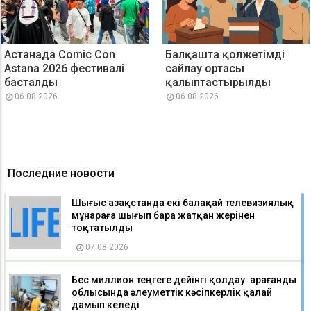
Астанада Comic Con
Балқашта қолжетімді
Astana 2026 фестивалі
сайлау ортасы
басталды
қалыптастырылды
06 08 2026
06 08 2026
Последние новости
Шығыс Қазақстанда екі балақай телевизиялық
мұнараға шығып бара жатқан жерінен
тоқтатылды
07 08 2026
Бес миллион теңгеге дейінгі қолдау: Қарағанды
облысында әлеуметтік кәсіпкерлік қалай
дамып келеді