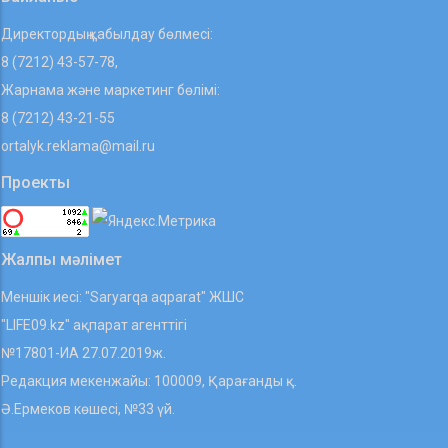
Директордың қабылдау бөлмесі:
8 (7212) 43-57-78,
Жарнама және маркетинг бөлімі:
8 (7212) 43-21-55
ortalyk.reklama@mail.ru
Проекты
Жалпы мәлімет
Меншік иесі: "Saryarqa aqparat" ЖШС
"LIFE09.kz" ақпарат агенттігі
№17801-ИА 27.07.2019ж.
Редакция мекенжайы: 100009, Қарағанды қ.
Ә.Ермеков көшесі, №33 үй.