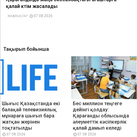
қалай күтім жасалады
07.08.2026
ЖАҢАЛЫҚТАР
Тақырып бойынша
Шығыс Қазақстанда екі
Бес миллион теңгеге
балақай телевизиялық
дейінгі қолдау:
мұнараға шығып бара
Қарағанды облысында
жатқан жерінен
әлеуметтік кәсіпкерлік
тоқтатылды
қалай дамып келеді
07 08 2026
07 08 2026