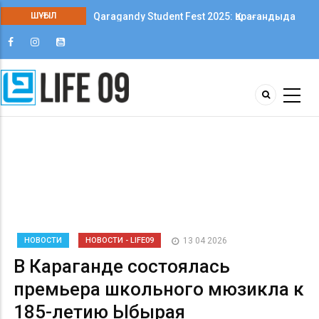
ШҰҒЫЛ
Qaragandy Student Fest 2025: Қарағандыда
колледж студенттері арасында алғаш рет
шығармашылық фестиваль өтті
НОВОСТИ
НОВОСТИ - LIFE09
13 04 2026
В Караганде состоялась
премьера школьного мюзикла к
185-летию Ыбырая