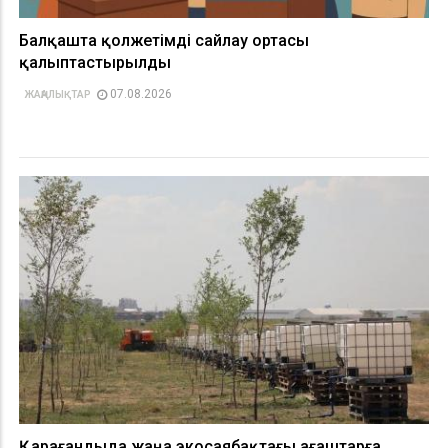
Балқашта қолжетімді сайлау ортасы
қалыптастырылды
07.08.2026
ЖАҢАЛЫҚТАР
Қарағандыда жаңа экосаябақтағы ағаштарға