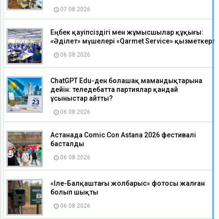
07 08 2026
Еңбек қауіпсіздігі мен жұмысшылар құқығы:
«Әділет» мүшелері «Qarmet Service» қызметкерле
06 08 2026
ChatGPT Edu-ден болашақ мамандықтарына
дейін: теледебатта партиялар қандай
ұсыныстар айтты?
06 08 2026
Астанада Comic Con Astana 2026 фестивалі
басталды
06 08 2026
«Іле-Балқаштағы жолбарыс» фотосы жалған
болып шықты
06 08 2026