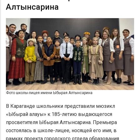
Алтынсарина
Фото школы-лицея имени Ыбырая Алтынсарина
В Караганде школьники представили мюзикл
«Ыбырай алауы» к 185-летию выдающегося
просветителя Ыбырая Алтынсарина. Премьера
состоялась в школе-лицее, носящей его имя, в
рамках проекта городского отдела образования