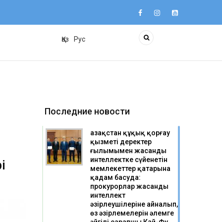
Қаз
Рус
Последние новости
Қазақстан құқық қорғау
қызметі деректер
ғылымымен жасанды
интеллектке сүйенетін
і
мемлекеттер қатарына
қадам басуда:
прокурорлар жасанды
интеллект
әзірлеушілеріне айналып,
өз әзірлемелерін әлемге