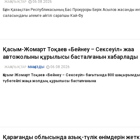
06.08.2026
ЖАҢАЛЫҚТАР
Бүгін Қазақстан Республикасының Бас Прокуроры Берік Асылов жасанды ин
саласындағы әлемге әйгілі сарапшы Кай-Фу
Қасым-Жомарт Тоқаев «Бейнеу – Сексеуіл» жаңа
автожолының құрылысы басталғанын хабарлады
06.08.2026
ЖАҢАЛЫҚТАР
МАҢЫЗДЫ
Қасым-Жомарт Тоқаев «Бейнеу – Сексеуіл» бағытында 800 шақырымд
түбегейлі жаңа жолдың құрылысы басталғанына
Қарағанды облысында азық-түлік өнімдерін жеткі