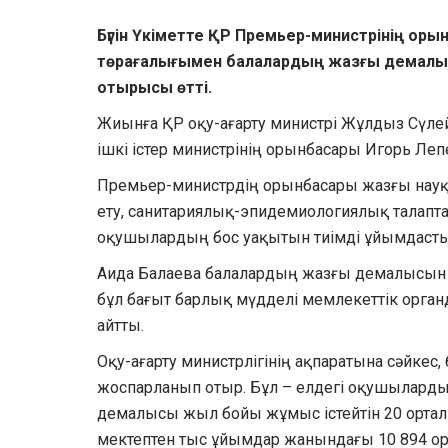
Бүгін Үкіметте ҚР Премьер-министрінің ор
төрағалығымен балалардың жазғы демалы
отырысы өтті.
Жиынға ҚР оқу-ағарту министрі Жұлдыз Сүлей
ішкі істер министрінің орынбасары Игорь Леп
Премьер-министрдің орынбасары жазғы науқа
ету, санитариялық-эпидемиологиялық талапт
оқушылардың бос уақытын тиімді ұйымдаст
Аида Балаева балалардың жазғы демалысын са
бұл бағыт барлық мүдделі мемлекеттік органд
айтты.
Оқу-ағарту министрлігінің ақпаратына сәйкес
жоспарланып отыр. Бұл – елдегі оқушылард
демалысы жыл бойы жұмыс істейтін 20 ортал
мектептен тыс ұйымдар жанындағы 10 894 о