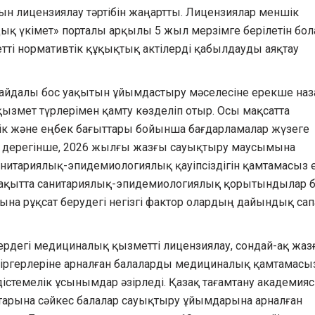
рын лицензиялау тәртібін жаңартты. Лицензиялар меншік
ық үкімет» порталы арқылы 5 жыл мерзімге берілетін бол
і нормативтік құқықтық актілерді қабылдауды аяқтау
пайдалы бос уақытын ұйымдастыру мәселесіне ерекше наз
змет түрлерімен қамту көзделіп отыр. Осы мақсатта
лік және еңбек бағыттары бойынша бағдарламалар жүзеге
ің дерегінше, 2026 жылғы жазғы сауықтыру маусымына
итариялық-эпидемиологиялық қауіпсіздігін қамтамасыз 
 уақытта санитариялық-эпидемиологиялық қорытындылар 
на рұқсат берудегі негізгі фактор олардың дайындық са
ердегі медициналық қызметті лицензиялау, сондай-ақ жаз
йіргерлеріне арналған балаларды медициналық қамтамасыз
стемелік ұсынымдар әзірледі. Қазақ тағамтану академия
птарына сәйкес балалар сауықтыру ұйымдарына арналған