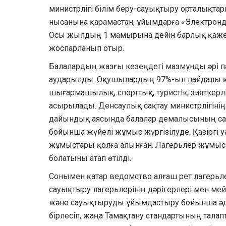
министрлігі білім беру-сауықтыру орталықта
нысанына қарамастан, ұйымдарға «Электронд
Осы жылдың 1 мамырына дейін барлық қажетт
жоспарланып отыр.
Балалардың жазғы кезеңдегі мазмұнды әрі 
аударылды. Оқушылардың 97%-ын пайдалы қы
шығармашылық, спорттық, туристік, зияткер
асырылады. Денсаулық сақтау министрлігін
дайындық аясында балалар демалысының сан
бойынша жүйелі жұмыс жүргізілуде. Қазіргі
жұмыстары қолға алынған. Лагерьлер жұмысы
болатыны атап өтілді.
Сонымен қатар ведомство алғаш рет лагерьл
сауықтыру лагерьлерінің дәрігерлері мен ме
және сауықтыруды ұйымдастыру бойынша әді
бірлесіп, жаңа Тамақтану стандартының тала