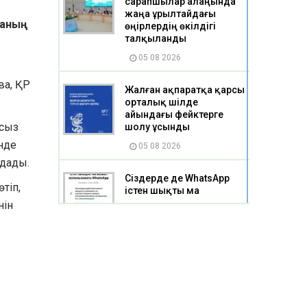
сарапшылар алаңында
жаңа Құрылтайдағы
ваның
өңірлердің өкілдігі
талқыланды
05 08 2026
ва, ҚР
Жалған ақпаратқа қарсы
орталық шілде
айындағы фейктерге
асыз
шолу ұсынды
нде
05 08 2026
дады.
Сіздерде де WhatsApp
тіп,
істен шықты ма
нін
05 08 2026
Қарағанды облысында
сауда талаптарының
сақталуына бақылау
күшейтілді
05 08 2026