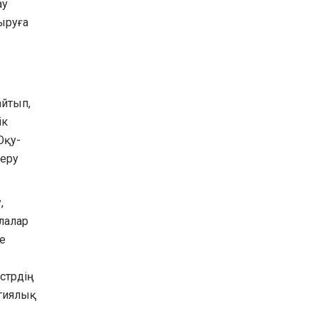
ау
ыруға
айтып,
ік
Оқу-
серу
,
лалар
е
стрдің
гиялық