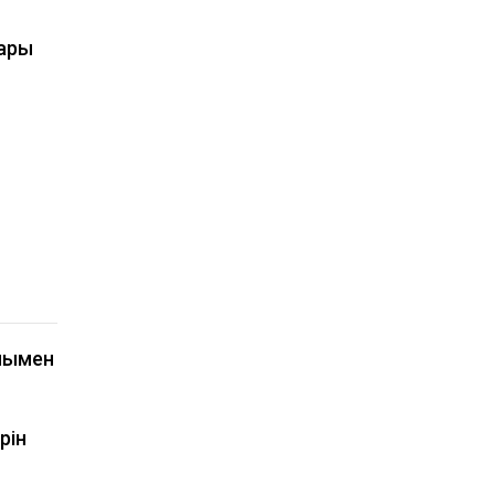
тары
мымен
рін