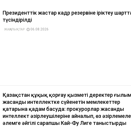
Президенттік жастар кадр резервіне іріктеу шарт
түсіндірілді
06.08.2026
ЖАҢАЛЫҚТАР
Қазақстан құқық қорғау қызметі деректер ғылы
жасанды интеллектке сүйенетін мемлекеттер
қатарына қадам басуда: прокурорлар жасанды
интеллект әзірлеушілеріне айналып, өз әзірлемеле
әлемге әйгілі сарапшы Кай-Фу Лиге таныстырды