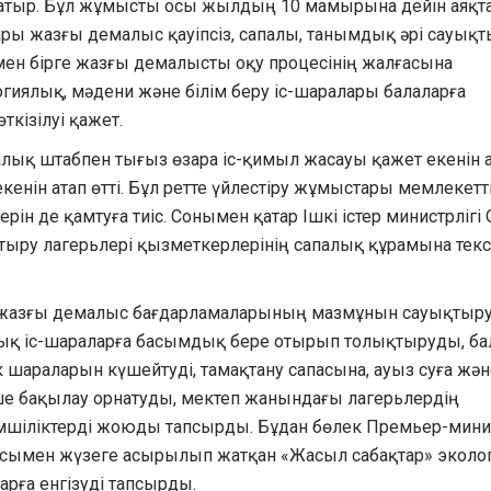
жатыр. Бұл жұмысты осы жылдың 10 мамырына дейін аяқт
ры жазғы демалыс қауіпсіз, сапалы, танымдық әрі сауықт
нымен бірге жазғы демалысты оқу процесінің жалғасына
иялық, мәдени және білім беру іс-шаралары балаларға
ткізілуі қажет.
лық штабпен тығыз өзара іс-қимыл жасауы қажет екенін 
екенін атап өтті. Бұл ретте үйлестіру жұмыстары мемлекетт
рін де қамтуға тиіс. Сонымен қатар Ішкі істер министрлігі 
ықтыру лагерьлері қызметкерлерінің сапалық құрамына тек
жазғы демалыс бағдарламаларының мазмұнын сауықтыру
дық іс-шараларға басымдық бере отырып толықтыруды, ба
 шараларын күшейтуді, тамақтану сапасына, ауыз суға жән
е бақылау орнатуды, мектеп жанындағы лагерьлердің
емшіліктерді жоюды тапсырды. Бұдан бөлек Премьер-мини
ымен жүзеге асырылып жатқан «Жасыл сабақтар» эколо
рға енгізуді тапсырды.