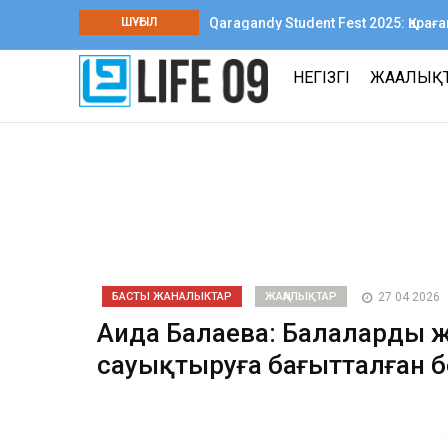
Qaragandy Student Fest 2025: Қар
ШҰҒЫЛ
шығармашылық фестиваль өтті
НЕГІЗГІ
ЖАҢАЛЫҚ
БАСТЫ ЖАНАЛЫКТАР
ЖАҢАЛЫҚТАР
27 04 2026
Аида Балаева: Балалардың ж
сауықтыруға бағытталған б