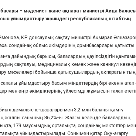
ынбасары – мәдениет және ақпарат министрі Аида Балае
сын ұйымдастыру жөніндегі республикалық штабтың
менова, ҚР денсаулық сақтау министрі Ақмарал Әлназаро
еха, сондай-ақ облыс әкімдерінің орынбасарлары қатысты.
нға дайындық барысы, балалардың қауіпсіздігін қамтам
ардың сақталуы, медициналық көмек және каникул кезеңі
ыру мәселелері бойынша қатысушылардың ақпаратын тың
палы ұйымдастыру басым міндеттердің бірі екенін атап ө
ар мен өңір әкімдіктерінің үйлесімді жұмысын талап ететі
, биыл демалыс іс-шараларымен 3,2 млн баланы қамту
ың жалпы санының 86,2%-ы. Жазғы кезеңде балалардың
ықта, 179 маусымдық орталықта, сондай-ақ мектептер мен
рталықта ұйымдастырылады. Сонымен қатар Оқу-ағарту