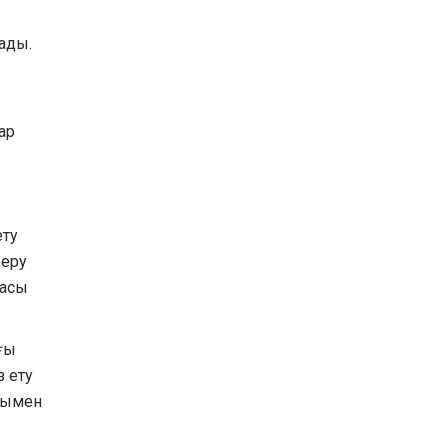
Жолаушылар пойыздың
ады.
баспалдағына шығу үшін
шелекті пайдаланған: ҚТЖ
не дейді?
05 08 2026
ар
Қарағанды облысында
азық-түлік өнімдерін
жеткізетін 50-ден астам
көтерме сауда субъектісі
ету
тексерілді
беру
05 08 2026
пасы
ғы
 ету
сымен