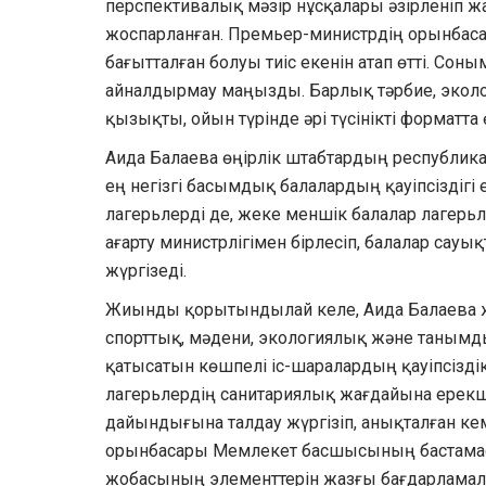
перспективалық мәзір нұсқалары әзірленіп 
жоспарланған. Премьер-министрдің орынбаса
бағытталған болуы тиіс екенін атап өтті. Со
айналдырмау маңызды. Барлық тәрбие, эколог
қызықты, ойын түрінде әрі түсінікті форматта ө
Аида Балаева өңірлік штабтардың республика
ең негізгі басымдық балалардың қауіпсіздігі 
лагерьлерді де, жеке меншік балалар лагерьле
ағарту министрлігімен бірлесіп, балалар сау
жүргізеді.
Жиынды қорытындылай келе, Аида Балаева 
спорттық, мәдени, экологиялық және таным
қатысатын көшпелі іс-шаралардың қауіпсіздік
лагерьлердің санитариялық жағдайына ерекш
дайындығына талдау жүргізіп, анықталған к
орынбасары Мемлекет басшысының бастамас
жобасының элементтерін жазғы бағдарламала