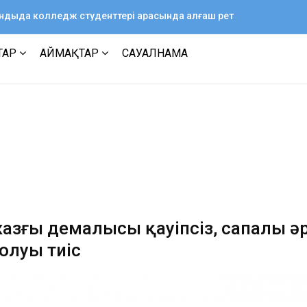
ағандыда колледж студенттері арасында алғаш рет
ТАР
АЙМАҚТАР
САУАЛНАМА
азғы демалысы қауіпсіз, сапалы әр
олуы тиіс