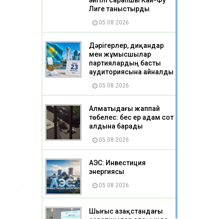
әйгілі сарапшы Кай-Фу
Лиге таныстырды
05 08 2026
Дәрігерлер, диқандар
мен жұмысшылар
партиялардың басты
аудиториясына айналды
05 08 2026
Алматыдағы жаппай
төбелес: бес ер адам сот
алдына барады
05 08 2026
АЭС: Инвестиция
энергиясы
05 08 2026
Шығыс Қазақстандағы