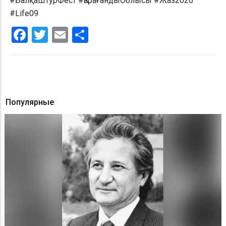
#БалқашТурФест #ҚарағандыОблысы #Жаз2026
#Life09
Facebook
Twitter
Email
Share
Популярные