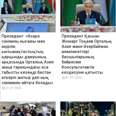
Президент: «Өзара
Президент Қасым-
сенімнің нығаюы мен
Жомарт Тоқаев Орталық
өңірлік
Азия және Әзербайжан
ынтымақтастықтың
мемлекеттері
қарқынды дамуының
басшыларының
арқасында Орталық Азия
бейресми
жаңа тарихындағы аса
Консультативтік
табысты кезеңді бастан
кездесуіне қатысты
өткеріп жатыр деп нық
31 07 2026
сеніммен айтуға болады»
31 07 2026