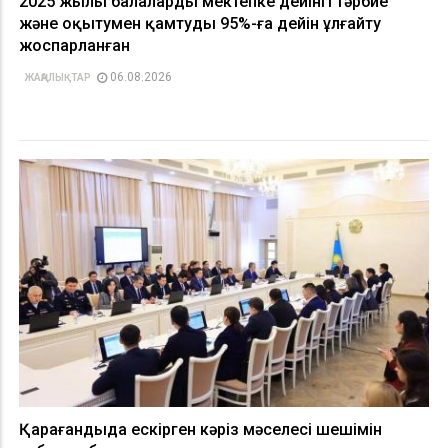
2025 жылы балаларды мектепке дейінгі тәрбие
және оқытумен қамтуды 95%-ға дейін ұлғайту
жоспарланған
06.08.2026
ЖАҢАЛЫҚТАР
Қарағандыда ескірген кәріз мәселесі шешімін