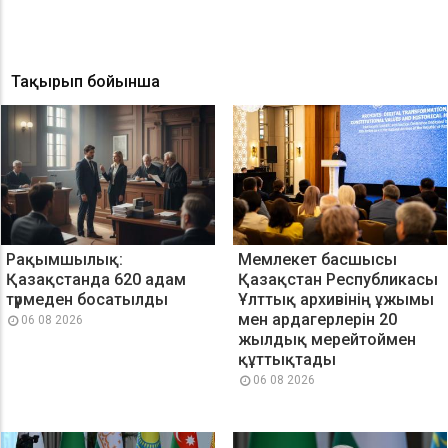
Тақырып бойынша
Рақымшылық:
Мемлекет басшысы
Қазақстанда 620 адам
Қазақстан Республикасы
түрмеден босатылды
Ұлттық архивінің ұжымы
мен ардагерлерін 20
06 08 2026
жылдық мерейтоймен
құттықтады
06 08 2026