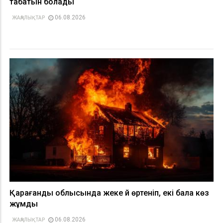
табатын болады
06.08.2026
ЖАҢАЛЫҚТАР
Қарағанды облысында жеке үй өртеніп, екі бала көз
жұмды
06.08.2026
ЖАҢАЛЫҚТАР