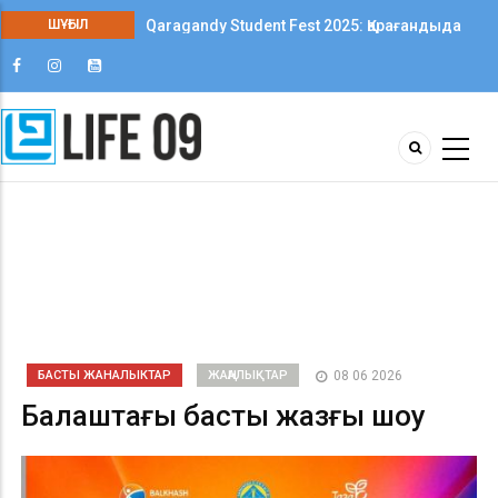
Qaragandy Student Fest 2025: Қарағандыда
ШҰҒЫЛ
колледж студенттері арасында алғаш рет
шығармашылық фестиваль өтті
БАСТЫ ЖАНАЛЫКТАР
ЖАҢАЛЫҚТАР
08 06 2026
Балқаштағы басты жазғы шоу