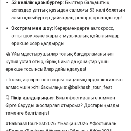
53 келілік қазыбургер:
Былтыр балқаштық
аспаздар ұлттық қазыдан салмағы 53 келі болатын
алып қазыбургер дайындап, рекорд орнатқан еді!
Экстрим мен шоу:
Көрермендерге автокросс,
отты шоу және жарық-музыкалық қойылымдар
ерекше әсер қалдырды.
🚀 Ұйымдастырушылар толық бағдарламаны әлі
құпия ұстап отыр, бірақ биыл да қонақтар үшін
ерекше тосынсыйлар дайындалуда!
ℹ️ Толық ақпарат пен соңғы жаңалықтарды жоғалтып
алмас үшін жіті бақылаңыз: @balkhash_tour_fest
👇
Пікір қалдырыңыз:
Биыл фестивальге кіммен
бірге баруды жоспарлап отырсыз? Достарыңызды
төменге белгілеңіз!
#BalkhashTourFest2026 #Балқаш2026 #Фестиваль