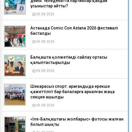
дейін: теледебатта партиялар қандай
ұсыныстар айтты?
06 08 2026
Астанада Comic Con Astana 2026 фестивалі
басталды
06 08 2026
Балқашта қолжетімді сайлау ортасы
қалыптастырылды
06 08 2026
Шекарасыз спорт: Қарағандыда ерекше
қажеттілігі бар балаларға арналған жаңа
секция ашылды
06 08 2026
«Іле-Балқаштағы жолбарыс» фотосы жалған
болып шықты