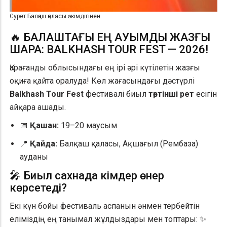
Сурет Балқаш қаласы әкімдігінен
🔥 БАЛҚАШТАҒЫ ЕҢ АУҚЫМДЫ ЖАЗҒЫ
ШАРА: BALKHASH TOUR FEST — 2026!
Қарағанды облысындағы ең ірі әрі күтілетін жазғы
оқиға қайта оралуда! Көл жағасындағы дәстүрлі
Balkhash Tour Fest
фестивалі биыл
төртінші рет
есігін
айқара ашады.
📅
Қашан:
19–20 маусым
📍
Қайда:
Балқаш қаласы, Ақшағыл (Рембаза)
ауданы
🎤 Биыл сахнада кімдер өнер
көрсетеді?
Екі күн бойы фестиваль аспанын әнмен тербейтін
еліміздің ең танымал жұлдыздары мен топтары: ✨