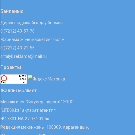
Байланыс
Директордың қабылдау бөлмесі:
8 (7212) 43-57-78,
Жарнама және маркетинг бөлімі:
8 (7212) 43-21-55
ortalyk.reklama@mail.ru
Проекты
Жалпы мәлімет
Меншік иесі: "Saryarqa aqparat" ЖШС
"LIFE09.kz" ақпарат агенттігі
№17801-ИА 27.07.2019ж.
Редакция мекенжайы: 100009, Қарағанды қ.