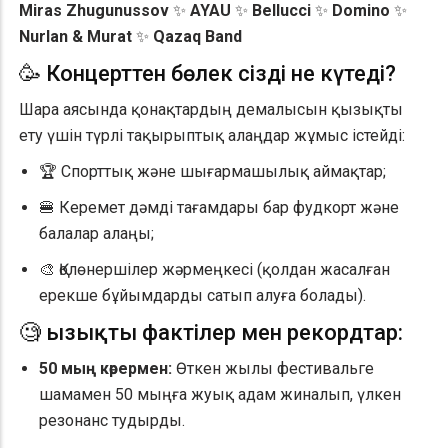
Miras Zhugunussov
✨
AYAU
✨
Bellucci
✨
Domino
✨
Nurlan & Murat
✨
Qazaq Band
🥳 Концерттен бөлек сізді не күтеді?
Шара аясында қонақтардың демалысын қызықты
ету үшін түрлі тақырыптық алаңдар жұмыс істейді:
🏆 Спорттық және шығармашылық аймақтар;
🍔 Керемет дәмді тағамдары бар фудкорт және
балалар алаңы;
🎨 Қолөнершілер жәрмеңкесі (қолдан жасалған
ерекше бұйымдарды сатып алуға болады).
🧐 Қызықты фактілер мен рекордтар:
50 мың көрермен:
Өткен жылы фестивальге
шамамен 50 мыңға жуық адам жиналып, үлкен
резонанс тудырды.