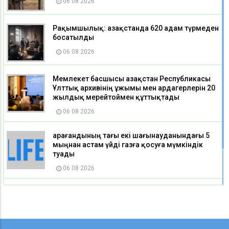
06 08 2026
Рақымшылық: Қазақстанда 620 адам түрмеден
босатылды
06 08 2026
Мемлекет басшысы Қазақстан Республикасы
Ұлттық архивінің ұжымы мен ардагерлерін 20
жылдық мерейтоймен құттықтады
06 08 2026
Қарағандының тағы екі шағынауданындағы 5
мыңнан астам үйді газға қосуға мүмкіндік
туады
06 08 2026
Қазақстан мектептерінде екі пәннің атауы
өзгерді
06 08 2026