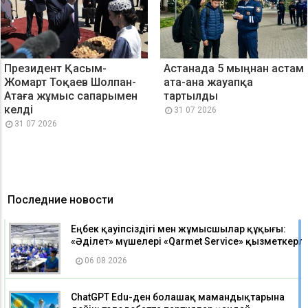
Президент Қасым-
Астанада 5 мыңнан астам
Жомарт Тоқаев Шолпан-
ата-ана жауапқа
Атаға жұмыс сапарымен
тартылды
келді
31 07 2026
31 07 2026
Последние новости
Еңбек қауіпсіздігі мен жұмысшылар құқығы:
«Әділет» мүшелері «Qarmet Service» қызметкерле
06 08 2026
ChatGPT Edu-ден болашақ мамандықтарына