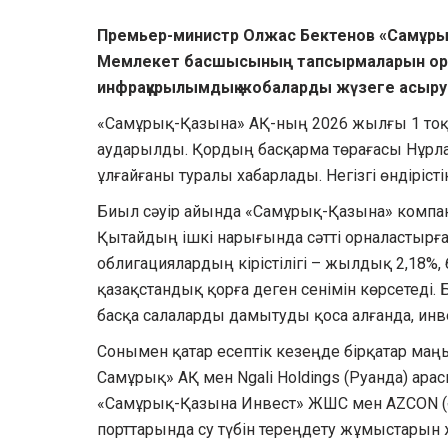
Премьер-министр Олжас Бектенов «Самұрық
Мемлекет басшысының тапсырмаларын орын
инфрақұрылымдық жобаларды жүзеге асыру 
«Самұрық-Қазына» АҚ-ның 2026 жылғы 1 тоқс
аударылды. Қордың басқарма төрағасы Нұрлан 
ұлғайғаны туралы хабарлады. Негізгі өндірі
Биыл сәуір айында «Самұрық-Қазына» компа
Қытайдың ішкі нарығында сәтті орналастырғ
облигациялардың кірістілігі – жылдық 2,18%
қазақстандық қорға деген сенімін көрсетеді.
басқа салаларды дамытуды қоса алғанда, ин
Сонымен қатар есептік кезеңде бірқатар ма
Самұрық» АҚ мен Ngali Holdings (Руанда) арасы
«Самұрық-Қазына Инвест» ЖШС мен AZCON (
порттарында су түбін тереңдету жұмыстарын 