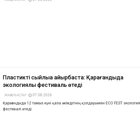
Пластикті сыйлыққа айырбаста: Қарағандыда
экологиялық фестиваль өтеді
07.08.2026
ЖАҢАЛЫҚТАР
Қарағандыда 12 тамыз күні қала әкімдігінің қолдауымен ECO FEST экологи
фестивалі өтеді.