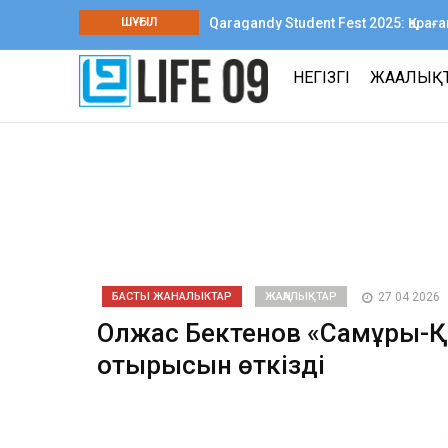
ШҰҒЫЛ
Qaragandy Student Fest 2025: Қар
шығармашылық фестиваль өтті
НЕГІЗГІ
ЖАҢАЛЫҚ
БАСТЫ ЖАНАЛЫКТАР
ЖАҢАЛЫҚТАР
27 04 2026
Олжас Бектенов «Самұрық-Қ
отырысын өткізді