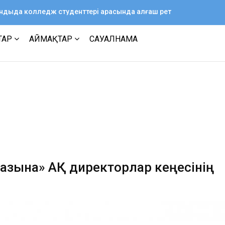
ағандыда колледж студенттері арасында алғаш рет
ТАР
АЙМАҚТАР
САУАЛНАМА
азына» АҚ директорлар кеңесінің