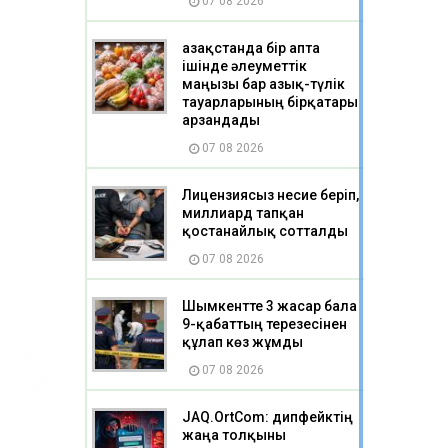
07 08 2026
Қазақстанда бір апта
ішінде әлеуметтік
маңызы бар азық-түлік
тауарларының бірқатары
арзандады
07 08 2026
Лицензиясыз несие беріп,
миллиард тапқан
қостанайлық сотталды
07 08 2026
Шымкентте 3 жасар бала
9-қабаттың терезесінен
құлап көз жұмды
07 08 2026
JAQ.OrtCom: дипфейктің
жаңа толқыны