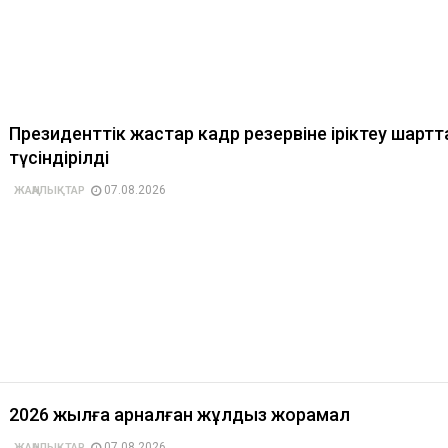
Президенттік жастар кадр резервіне іріктеу шарт
түсіндірілді
07.08.2026
ЖАҢАЛЫҚТАР
2026 жылға арналған жұлдыз жорамал
07.08.2026
ЖАҢАЛЫҚТАР