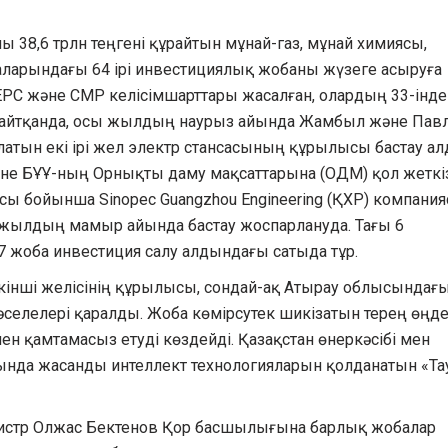
38,6 трлн теңгені құрайтын мұнай-газ, мұнай химиясы,
алаларындағы 64 ірі инвестициялық жобаны жүзеге асыруға
РС және СМР келісімшарттары жасалған, олардың 33-інде
 айтқанда, осы жылдың наурыз айында Жамбыл және Пав
атын екі ірі жел электр стансасының құрылысы бастау ал
не БҰҰ-ның Орнықты даму мақсаттарына (ОДМ) қол жеткі
сы бойынша Sinopec Guangzhou Engineering (ҚХР) компани
 жылдың мамыр айында бастау жоспарлануда. Тағы 6
7 жоба инвестиция салу алдындағы сатыда тұр.
кінші желісінің құрылысы, сондай-ақ Атырау облысындағ
елелері қаралды. Жоба көмірсутек шикізатын терең өңд
н қамтамасыз етуді көздейді. Қазақстан өнеркәсібі мен
ында жасанды интеллект технологияларын қолданатын «Та
тр Олжас Бектенов Қор басшылығына барлық жобалар