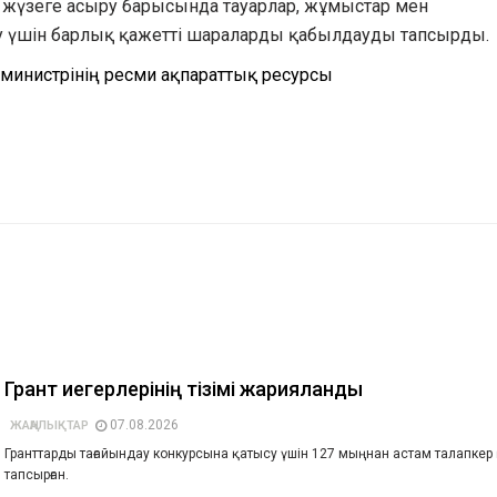
жүзеге асыру барысында тауарлар, жұмыстар мен
ыру үшін барлық қажетті шараларды қабылдауды тапсырды.
министрінің
ресми ақпараттық ресурсы
Грант иегерлерінің тізімі жарияланды
07.08.2026
ЖАҢАЛЫҚТАР
Гранттарды тағайындау конкурсына қатысу үшін 127 мыңнан астам талапкер
тапсырған.