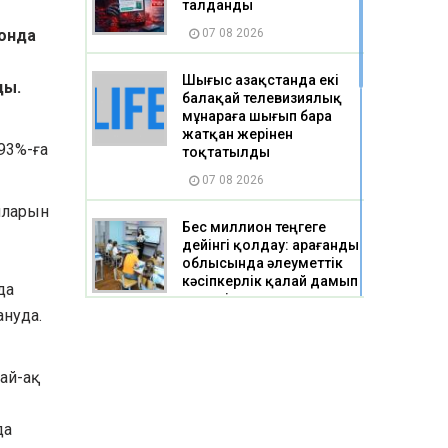
талданды
 онда
07 08 2026
Шығыс Қазақстанда екі
ды.
балақай телевизиялық
мұнараға шығып бара
жатқан жерінен
93%-ға
тоқтатылды
07 08 2026
яларын
Бес миллион теңгеге
дейінгі қолдау: Қарағанды
облысында әлеуметтік
кәсіпкерлік қалай дамып
да
келеді
нуда.
07 08 2026
Пластикті сыйлыққа
дай-ақ
айырбаста: Қарағандыда
экологиялық фестиваль
да
өтеді