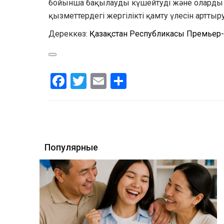
бойынша бақылауды күшейтуді және оларды 
қызметтердегі жергілікті қамту үлесін артт
Дереккөз:
Қазақстан Республикасы Премьер-
Facebook
Twitter
Email
Share
Популярные