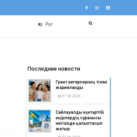
Қаз
Рус
Последние новости
Грант иегерлерінің тізімі
жарияланды
07 08 2026
Сайлауалды күнтәртібі
өңірлердің сұранысы
негізінде қалыптасып
жатыр