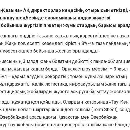
-Қазына» АҚ директорлар кеңесінің отырысын өткізді,
дау шеңберінде экономиканы қолдау және ірі
бойынша жүргізіліп жатқан жұмыстардың барысы қарал
андағы өндірістік және қаржылық көрсеткіштеріне назар
Жақыпов есепті кезеңдегі кірістің 8%-ға, таза пайданың 
стік көрсеткіштер бойынша жоспар орындалды.
ниясының 3 млрд юань болатын дебюттік панда-облигаци
аны маңызды қадам болды. Орналастыру мерзімі – 3 жыл,
, бұл – қарыз алудың рекордтық төмен құны әрі нарықтың
 Бұл қаражатты көлік-логистика, инфрақұрылым және тағы 
вестициялық жобаларды жүзеге асыруға бағыттау жоспарла
ңызды құжатқа қол қойылды. Олардың қатарында «Тау-Кен
ндағы негізгі шарттар жөніндегі келісім (Term Sheet), сон
Әзербайжан) арасындағы Қазақстан мен Әзербайжан
жүргізу жобасы бойынша акционерлік келісім және басқа 