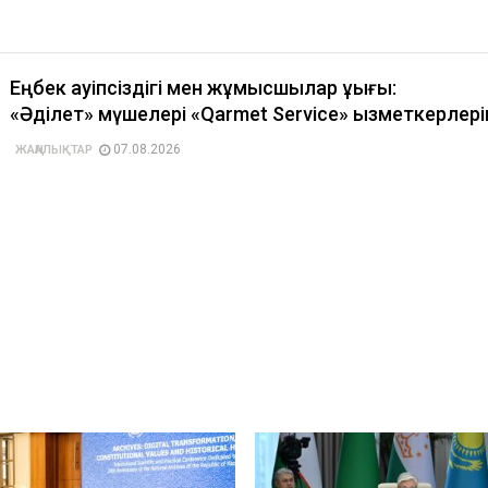
Еңбек қауіпсіздігі мен жұмысшылар құқығы:
«Әділет» мүшелері «Qarmet Service» қызметкерлері
07.08.2026
ЖАҢАЛЫҚТАР