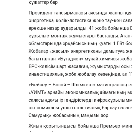
құжаттар бар.
Президент тапсырмалары аясында жалпы құны 
энергетика, көлік-логистика және тау-кен с
ерекше назар аударылды. 41 жоба бойынша Е
құрылыс-монтаж жұмыстары басталды. Атап
облыстарында әрқайсысының қуаты 1 ГВт бол
Жобалар «жасыл» энергетиканы дамытуға жә
бағытталған. «Бутадиен» мұнай химиясы жоба
EPC-келісімшарт жасалған, жұмыстарды осы
инвестициялық жоба жобалау кезеңінде, ал 1
«Бейнеу – Бозой – Шымкент» магистралінің е
«ҰИМТ» арнайы экономикалық аймағының мәс
саласындағы ірі өндірістерді инфрақұрылымме
экономикасы үшін геологиялық барлау салас
Самұрық» жобасының маңызы зор.
Жиын қорытындысы бойынша Премьер-минис