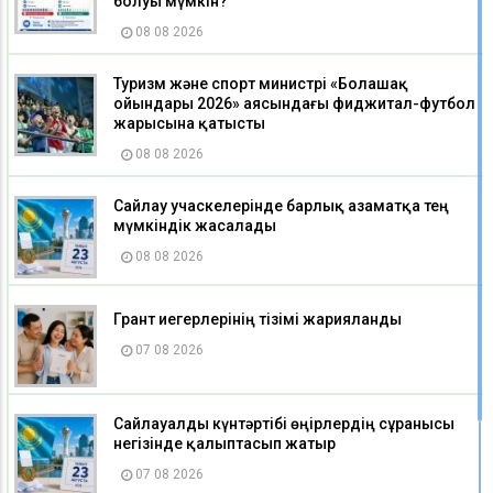
болуы мүмкін?
08 08 2026
Туризм және спорт министрі «Болашақ
ойындары 2026» аясындағы фиджитал-футбол
жарысына қатысты
08 08 2026
Сайлау учаскелерінде барлық азаматқа тең
мүмкіндік жасалады
08 08 2026
Грант иегерлерінің тізімі жарияланды
07 08 2026
Сайлауалды күнтәртібі өңірлердің сұранысы
негізінде қалыптасып жатыр
07 08 2026