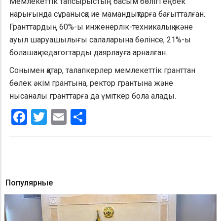
Мемлекеттік тапсырыстың басым бөлігі еңбек
нарығында сұранысқа ие мамандықтарға бағытталған.
Гранттардың 60%-ы инженерлік-техникалық және
ауыл шаруашылығы салаларына бөлінсе, 21%-ы
болашақ педагогтарды даярлауға арналған.
Сонымен қатар, талапкерлер мемлекеттік гранттан
бөлек әкім грантына, ректор грантына және
нысаналы гранттарға да үміткер бола алады.
Facebook
Twitter
Email
Share
Популярные