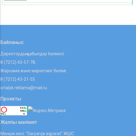
Лицензиясыз несие беріп, миллиард тапқан
қостанайлық сотталды
07 08 2026
Байланыс
Директордың қабылдау бөлмесі:
8 (7212) 43-57-78,
Жарнама және маркетинг бөлімі:
8 (7212) 43-21-55
ortalyk.reklama@mail.ru
Проекты
Жалпы мәлімет
Меншік иесі: "Saryarqa aqparat" ЖШС