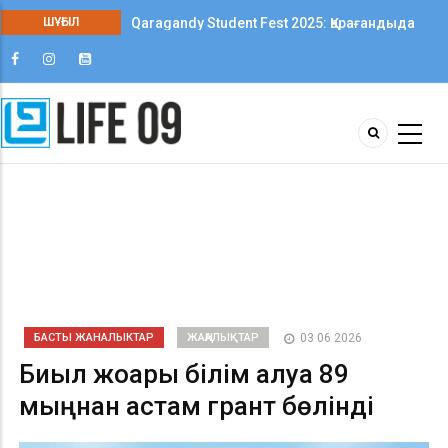
ШҰҒЫЛ
Qaragandy Student Fest 2025: Қарағандыда
колледж студенттері арасында алғаш рет
шығармашылық фестиваль өтті
БАСТЫ ЖАНАЛЫКТАР
ЖАҢАЛЫҚТАР
03 06 2026
Биыл жоғары білім алуға 89
мыңнан астам грант бөлінді