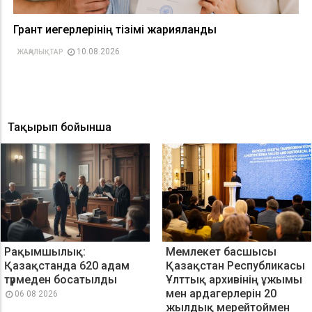
Грант иегерлерінің тізімі жарияланды
10.08.2026
ЖАҢАЛЫҚТАР
Тақырып бойынша
Рақымшылық:
Мемлекет басшысы
Қазақстанда 620 адам
Қазақстан Республикасы
түрмеден босатылды
Ұлттық архивінің ұжымы
мен ардагерлерін 20
06 08 2026
жылдық мерейтоймен