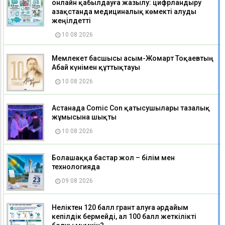
онлайн қабылдауға жазылу: цифрландыру
Қазақстанда медициналық көмекті алуды
жеңілдетті
10 08 2026
Мемлекет басшысы Қасым-Жомарт Тоқаевтың
Абай күнімен құттықтауы
10 08 2026
Астанада Comic Con қатысушылары тазалық
жұмысына шықты
10 08 2026
Болашаққа бастар жол – білім мен
технологияда
09 08 2026
Неліктен 120 балл грант алуға әрдайым
кепілдік бермейді, ал 100 балл жеткілікті