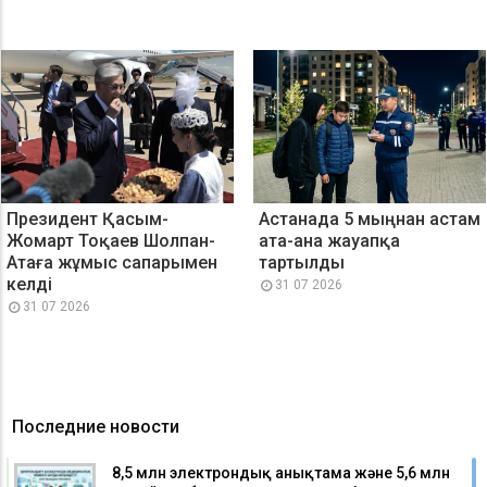
Президент Қасым-
Астанада 5 мыңнан астам
Жомарт Тоқаев Шолпан-
ата-ана жауапқа
Атаға жұмыс сапарымен
тартылды
келді
31 07 2026
31 07 2026
Последние новости
8,5 млн электрондық анықтама және 5,6 млн