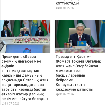
құттықтады
06 08 2026
Президент: «Өзара
Президент Қасым-
сенімнің нығаюы мен
Жомарт Тоқаев Орталық
өңірлік
Азия және Әзербайжан
ынтымақтастықтың
мемлекеттері
қарқынды дамуының
басшыларының
арқасында Орталық Азия
бейресми
жаңа тарихындағы аса
Консультативтік
табысты кезеңді бастан
кездесуіне қатысты
өткеріп жатыр деп нық
31 07 2026
сеніммен айтуға болады»
31 07 2026