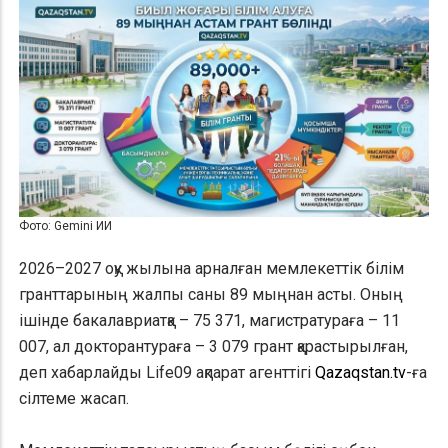
Фото: Gemini ИИ
2026–2027 оқу жылына арналған мемлекеттік білім
гранттарының жалпы саны 89 мыңнан асты. Оның
ішінде бакалавриатқа – 75 371, магистратураға – 11
007, ал докторантураға – 3 079 грант қарастырылған,
деп хабарлайды Life09 ақпарат агенттігі
Qazaqstan.tv
-ға
сілтеме жасап.