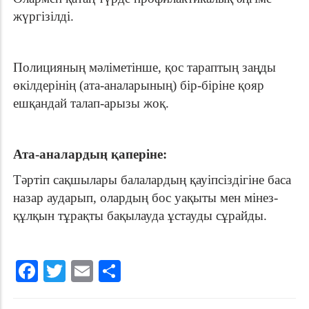
жүргізілді.
Полицияның мәліметінше, қос тараптың заңды
өкілдерінің (ата-аналарының) бір-біріне қояр
ешқандай талап-арызы жоқ.
Ата-аналардың қаперіне:
Тәртіп сақшылары балалардың қауіпсіздігіне баса
назар аударып, олардың бос уақыты мен мінез-
құлқын тұрақты бақылауда ұстауды сұрайды.
Facebook
Twitter
Email
Share