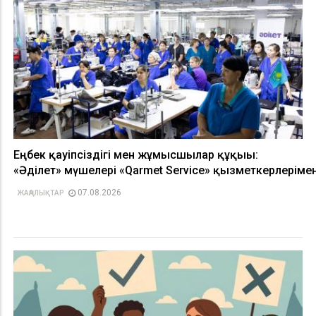
Еңбек қауіпсіздігі мен жұмысшылар құқығы:
«Әділет» мүшелері «Qarmet Service» қызметкерлерімен
07.08.2026
ЖАҢАЛЫҚТАР