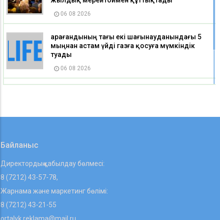
жылдық мерейтоймен құттықтады
06 08 2026
Қарағандының тағы екі шағынауданындағы 5
мыңнан астам үйді газға қосуға мүмкіндік
туады
06 08 2026
Қазақстан мектептерінде екі пәннің атауы
өзгерді
06 08 2026
Байланыс
Директордың қабылдау бөлмесі:
8 (7212) 43-57-78,
Жарнама және маркетинг бөлімі:
8 (7212) 43-21-55
ortalyk.reklama@mail.ru