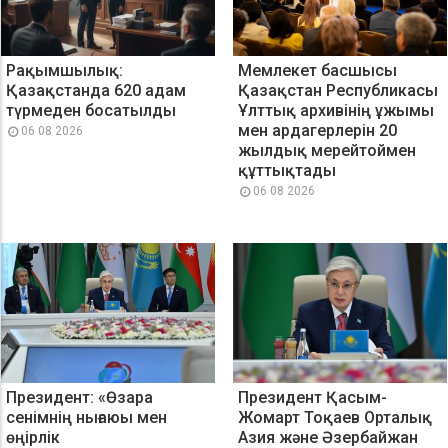
Рақымшылық:
Мемлекет басшысы
Қазақстанда 620 адам
Қазақстан Республикасы
түрмеден босатылды
Ұлттық архивінің ұжымы
мен ардагерлерін 20
06 08 2026
жылдық мерейтоймен
құттықтады
06 08 2026
Президент: «Өзара
Президент Қасым-
сенімнің нығаюы мен
Жомарт Тоқаев Орталық
өңірлік
Азия және Әзербайжан