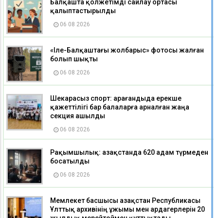
Балқашта қолжетімді сайлау ортасы
қалыптастырылды
06 08 2026
«Іле-Балқаштағы жолбарыс» фотосы жалған
болып шықты
06 08 2026
Шекарасыз спорт: Қарағандыда ерекше
қажеттілігі бар балаларға арналған жаңа
секция ашылды
06 08 2026
Рақымшылық: Қазақстанда 620 адам түрмеден
босатылды
06 08 2026
Мемлекет басшысы Қазақстан Республикасы
Ұлттық архивінің ұжымы мен ардагерлерін 20