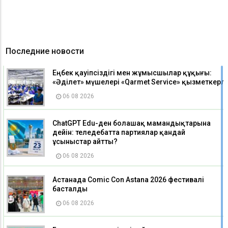
Последние новости
Еңбек қауіпсіздігі мен жұмысшылар құқығы:
«Әділет» мүшелері «Qarmet Service» қызметкерле
06 08 2026
ChatGPT Edu-ден болашақ мамандықтарына
дейін: теледебатта партиялар қандай
ұсыныстар айтты?
06 08 2026
Астанада Comic Con Astana 2026 фестивалі
басталды
06 08 2026