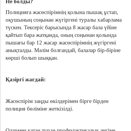
Не болды?
Полицияға жасөспірімнің қолына пышақ ұстап,
оқушының соңынан жүгіргені туралы хабарлама
түскен. Тексеріс барысында 8 жасар бала үйіне
қайтып бара жатқанда, оның соңынан қолында
пышағы бар 12 жасар жасөспірімнің жүгіргені
анықталды. Мәлім болғандай, балалар бір-біріне
көрші болып шыққан.
Қазіргі жағдай:
Жасөспірім заңды өкілдерімен бірге бірден
полиция бөліміне жеткізілді.
Олармен қатаң түрде профилактикалық әңгіме