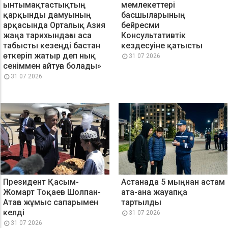
ынтымақтастықтың
мемлекеттері
қарқынды дамуының
басшыларының
арқасында Орталық Азия
бейресми
жаңа тарихындағы аса
Консультативтік
табысты кезеңді бастан
кездесуіне қатысты
өткеріп жатыр деп нық
31 07 2026
сеніммен айтуға болады»
31 07 2026
Президент Қасым-
Астанада 5 мыңнан астам
Жомарт Тоқаев Шолпан-
ата-ана жауапқа
Атаға жұмыс сапарымен
тартылды
келді
31 07 2026
31 07 2026