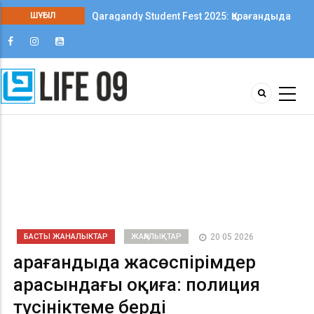
ШҰҒЫЛ
Qaragandy Student Fest 2025: Қарағандыда
колледж студенттері арасында алғаш рет
шығармашылық фестиваль өтті
БАСТЫ ЖАНАЛЫКТАР
ЖАҢАЛЫҚТАР
20 05 2026
Қарағандыда жасөспірімдер
арасындағы оқиға: полиция
түсініктеме берді