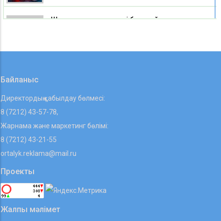
Шығыс Қазақстанда екі балақай телевизиялық
мұнараға шығып бара жатқан жерінен
тоқтатылды
07 08 2026
Байланыс
Директордың қабылдау бөлмесі:
8 (7212) 43-57-78,
Жарнама және маркетинг бөлімі:
8 (7212) 43-21-55
ortalyk.reklama@mail.ru
Проекты
Жалпы мәлімет