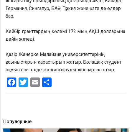
жоғары оқу орындарының қатарында АҚШ, Канада,
Германия, Сингапур, БАӘ, Түркия және өзге де елдер
бар.
Кейбір гранттардың көлемі 172 мың АҚШ долларына
дейін жетеді.
Қазір Жанерке Малайзия университеттерінің
ұсыныстарын қарастырып жатыр. Болашақ студент
оқуын осы елде жалғастыруды жоспарлап отыр.
Facebook
Twitter
Email
Share
Популярные