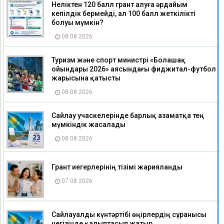
Неліктен 120 балл грант алуға әрдайым
кепілдік бермейді, ал 100 балл жеткілікті
болуы мүмкін?
08 08 2026
Туризм және спорт министрі «Болашақ
ойындары 2026» аясындағы фиджитал-футбол
жарысына қатысты
08 08 2026
Сайлау учаскелерінде барлық азаматқа тең
мүмкіндік жасалады
08 08 2026
Грант иегерлерінің тізімі жарияланды
07 08 2026
Сайлауалды күнтәртібі өңірлердің сұранысы
негізінде қалыптасып жатыр