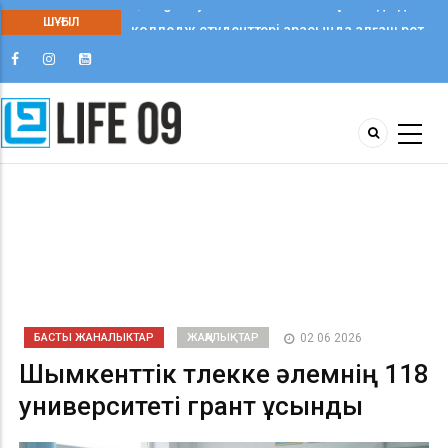
ШҰҒЫЛ
Qaragandy Student Fest 2025: Қарағандыда
колледж студенттері арасында алғаш рет
шығармашылық фестиваль өтті
БАСТЫ ЖАНАЛЫКТАР
ЖАҢАЛЫҚТАР
02 06 2026
Шымкенттік түлекке әлемнің 118
университеті грант ұсынды