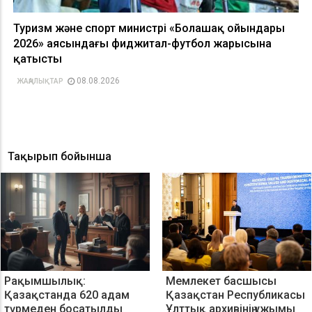
Туризм және спорт министрі «Болашақ ойындары
2026» аясындағы фиджитал-футбол жарысына
қатысты
08.08.2026
ЖАҢАЛЫҚТАР
Тақырып бойынша
Рақымшылық:
Мемлекет басшысы
Қазақстанда 620 адам
Қазақстан Республикасы
түрмеден босатылды
Ұлттық архивінің ұжымы