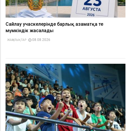
Сайлау учаскелерінде барлық азаматқа тең
мүмкіндік жасалады
08.08.2026
ЖАҢАЛЫҚТАР