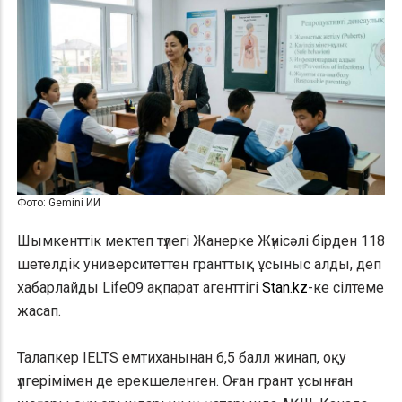
Фото: Gemini ИИ
Шымкенттік мектеп түлегі Жанерке Жүнісәлі бірден 118
шетелдік университеттен гранттық ұсыныс алды, деп
хабарлайды Life09 ақпарат агенттігі
Stan.kz
-ке сілтеме
жасап.
Талапкер IELTS емтиханынан 6,5 балл жинап, оқу
үлгерімімен де ерекшеленген. Оған грант ұсынған