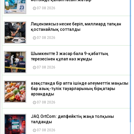
07 08 2026
Лицензиясыз несие беріп, миллиард тапқан
қостанайлық сотталды
07 08 2026
Шымкентте 3 жасар бала 9-қабаттың
терезесінен құлап көз жұмды
07 08 2026
Қазақстанда бір апта ішінде әлеуметтік маңызы
бар азық-түлік тауарларының бірқатары
арзандады
07 08 2026
JAQ.OrtCom: дипфейктің жаңа толқыны
талданды
07 08 2026