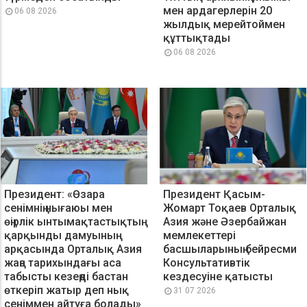
мен ардагерлерін 20
06 08 2026
жылдық мерейтоймен
құттықтады
06 08 2026
Президент: «Өзара
Президент Қасым-
сенімнің нығаюы мен
Жомарт Тоқаев Орталық
өңірлік ынтымақтастықтың
Азия және Әзербайжан
қарқынды дамуының
мемлекеттері
арқасында Орталық Азия
басшыларының бейресми
жаңа тарихындағы аса
Консультативтік
табысты кезеңді бастан
кездесуіне қатысты
өткеріп жатыр деп нық
31 07 2026
сеніммен айтуға болады»