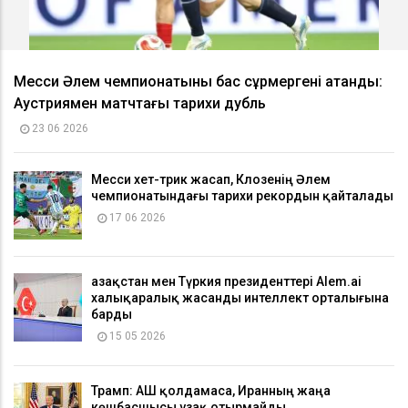
Месси Әлем чемпионатының бас сұрмергені атанды:
Аустриямен матчтағы тарихи дубль
23 06 2026
Месси хет-трик жасап, Клозенің Әлем
чемпионатындағы тарихи рекордын қайталады
17 06 2026
Қазақстан мен Түркия президенттері Alem.ai
халықаралық жасанды интеллект орталығына
барды
15 05 2026
Трамп: АҚШ қолдамаса, Иранның жаңа
көшбасшысы ұзақ отырмайды