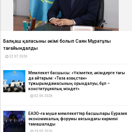
Балқаш қаласының әкімі болып Саян Мұратұлы
тағайындалды
22 07 2026
Мемлекет басшысы: «Үкіметке, әкімдерге тағы
да айтарым: «Таза Қазақстан»
тұжырымдамасының орындалуы, бұл –
конституциялық міндет»
02 06 2026
ЕАЭО-ға мүше мемлекеттер басшылары Еуразия
экономикалық форумы аясындағы көрмені
тамашалады
29 05 2026