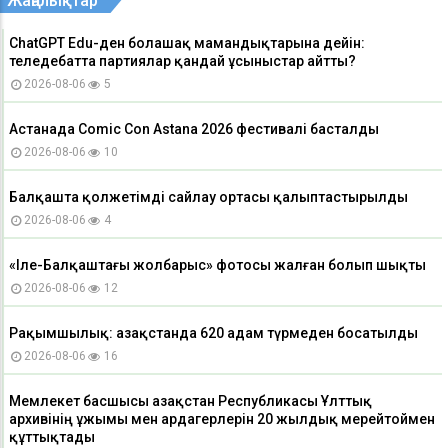
Жаңалықтар
ChatGPT Edu-ден болашақ мамандықтарына дейін:
теледебатта партиялар қандай ұсыныстар айтты?
2026-08-06
5
Астанада Comic Con Astana 2026 фестивалі басталды
2026-08-06
10
Балқашта қолжетімді сайлау ортасы қалыптастырылды
2026-08-06
4
«Іле-Балқаштағы жолбарыс» фотосы жалған болып шықты
2026-08-06
12
Рақымшылық: Қазақстанда 620 адам түрмеден босатылды
2026-08-06
16
Мемлекет басшысы Қазақстан Республикасы Ұлттық
архивінің ұжымы мен ардагерлерін 20 жылдық мерейтоймен
құттықтады