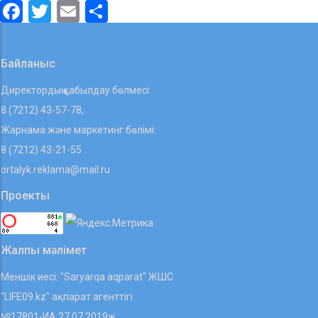
Facebook
Twitter
Email
Share
Байланыс
Директордың қабылдау бөлмесі:
8 (7212) 43-57-78,
Жарнама және маркетинг бөлімі:
8 (7212) 43-21-55
ortalyk.reklama@mail.ru
Проекты
Жалпы мәлімет
Меншік иесі: "Saryarqa aqparat" ЖШС
"LIFE09.kz" ақпарат агенттігі
№17801-ИА 27.07.2019ж.