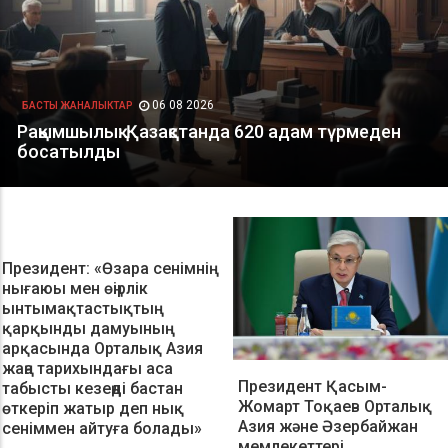
Президент: «Өзара сенімнің
нығаюы мен өңірлік
ынтымақтастықтың
қарқынды дамуының
арқасында Орталық Азия
жаңа тарихындағы аса
Президент Қасым-
табысты кезеңді бастан
Жомарт Тоқаев Орталық
өткеріп жатыр деп нық
Азия және Әзербайжан
сеніммен айтуға болады»
мемлекеттері