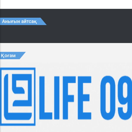
Анығын айтсақ
Қоғам