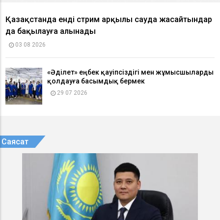
Қазақстанда енді стрим арқылы сауда жасайтындар
да бақылауға алынады
03 08 2026
«Әділет» еңбек қауіпсіздігі мен жұмысшыларды
қолдауға басымдық бермек
29 07 2026
Саясат