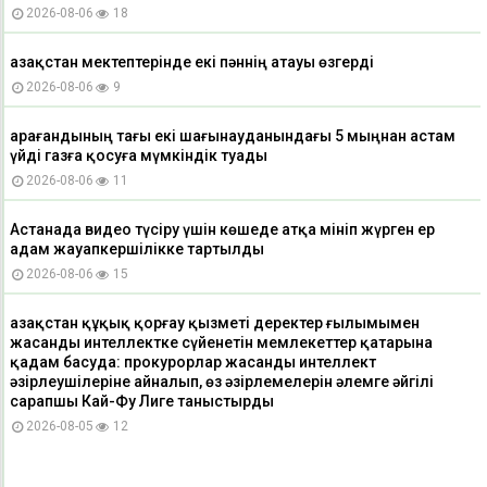
2026-08-06
18
Қазақстан мектептерінде екі пәннің атауы өзгерді
2026-08-06
9
Қарағандының тағы екі шағынауданындағы 5 мыңнан астам
үйді газға қосуға мүмкіндік туады
2026-08-06
11
Астанада видео түсіру үшін көшеде атқа мініп жүрген ер
адам жауапкершілікке тартылды
2026-08-06
15
Қазақстан құқық қорғау қызметі деректер ғылымымен
жасанды интеллектке сүйенетін мемлекеттер қатарына
қадам басуда: прокурорлар жасанды интеллект
әзірлеушілеріне айналып, өз әзірлемелерін әлемге әйгілі
сарапшы Кай-Фу Лиге таныстырды
2026-08-05
12