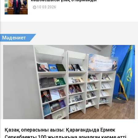
10 03 2026
Мәдениет
Қазақ операсының аңызы: Қарағандыда Ермек
Серкебаевтың 100 жылдығына арналған көрме өтті