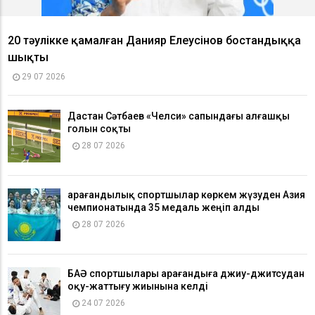
20 тәулікке қамалған Данияр Елеусінов бостандыққа
шықты
29 07 2026
Дастан Сәтбаев «Челси» сапындағы алғашқы
голын соқты
28 07 2026
Қарағандылық спортшылар көркем жүзуден Азия
чемпионатында 35 медаль жеңіп алды
28 07 2026
БАӘ спортшылары Қарағандыға джиу-джитсудан
оқу-жаттығу жиынына келді
24 07 2026