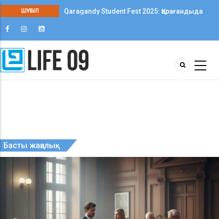
Qaragandy Student Fest 2025: Қарағандыда
ШҰҒЫЛ
колледж студенттері арасында алғаш рет
шығармашылық фестиваль өтті
06 08 2026
БАСТЫ ЖАНАЛЫКТАР
ЖАҢАЛЫҚТАР
Мемлекет басшысы Қазақстан Республикасы
Ұлттық архивінің ұжымы мен ардагерлерін 20
Басты жаңалық
жылдық мерейтоймен құттықтады