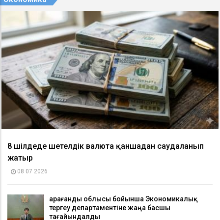
8 шілдеде шетелдік валюта қаншадан саудаланып
жатыр
08 07 2026
Қарағанды облысы бойынша Экономикалық
тергеу департаментіне жаңа басшы
тағайындалды