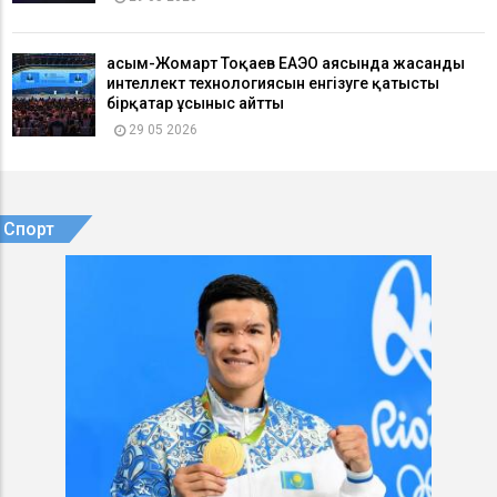
Қасым-Жомарт Тоқаев ЕАЭО аясында жасанды
интеллект технологиясын енгізуге қатысты
бірқатар ұсыныс айтты
29 05 2026
Спорт