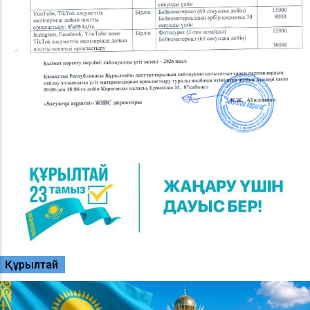
Құрылтай