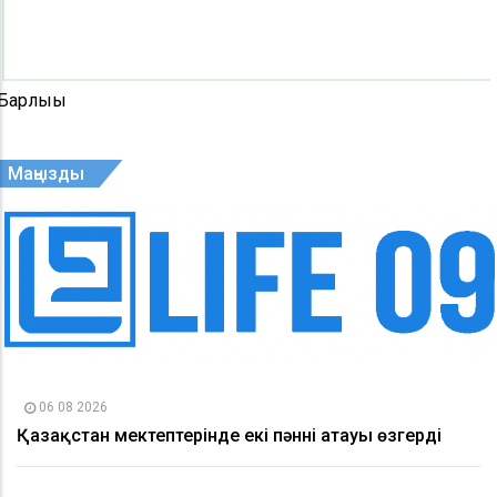
Барлығы
Маңызды
06 08 2026
Қазақстан мектептерінде екі пәннің атауы өзгерді