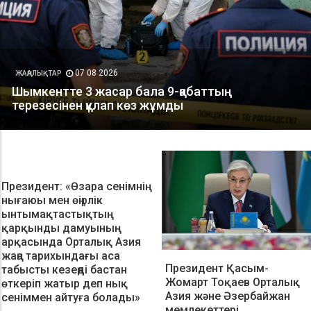
Президент: «Өзара сенімнің
нығаюы мен өңірлік
ынтымақтастықтың
қарқынды дамуының
арқасында Орталық Азия
жаңа тарихындағы аса
Президент Қасым-
табысты кезеңді бастан
Жомарт Тоқаев Орталық
өткеріп жатыр деп нық
Азия және Әзербайжан
сеніммен айтуға болады»
мемлекеттері