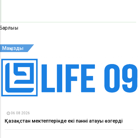
Барлығы
Маңызды
06 08 2026
Қазақстан мектептерінде екі пәннің атауы өзгерді