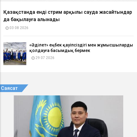
Қазақстанда енді стрим арқылы сауда жасайтындар
да бақылауға алынады
03 08 2026
«Әділет» еңбек қауіпсіздігі мен жұмысшыларды
қолдауға басымдық бермек
29 07 2026
Саясат