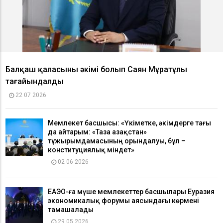
Балқаш қаласының әкімі болып Саян Мұратұлы
тағайындалды
22 07 2026
Мемлекет басшысы: «Үкіметке, әкімдерге тағы
да айтарым: «Таза Қазақстан»
тұжырымдамасының орындалуы, бұл –
конституциялық міндет»
02 06 2026
ЕАЭО-ға мүше мемлекеттер басшылары Еуразия
экономикалық форумы аясындағы көрмені
тамашалады
29 05 2026