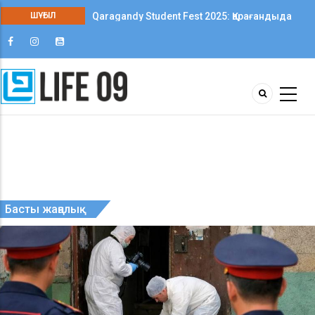
ШҰҒЫЛ
Qaragandy Student Fest 2025: Қарағандыда
колледж студенттері арасында алғаш рет
шығармашылық фестиваль өтті
07 08 2026
ЖАҢАЛЫҚТАР
Қазақстанда бір апта ішінде әлеуметтік маңыз
бар азық-түлік тауарларының бірқатары
Басты жаңалық
арзандады