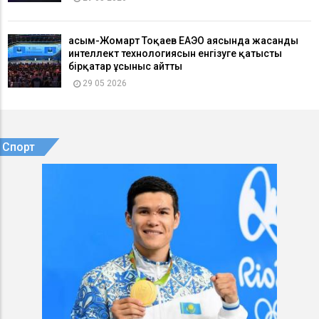
Қасым-Жомарт Тоқаев ЕАЭО аясында жасанды
интеллект технологиясын енгізуге қатысты
бірқатар ұсыныс айтты
29 05 2026
Спорт