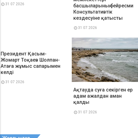
31 07 2026
басшыларының бейресми
Консультативтік
кездесуіне қатысты
31 07 2026
Президент Қасым-
Жомарт Тоқаев Шолпан-
Атаға жұмыс сапарымен
келді
31 07 2026
Ақтауда суға секірген ер
адам ажалдан аман
қалды
31 07 2026