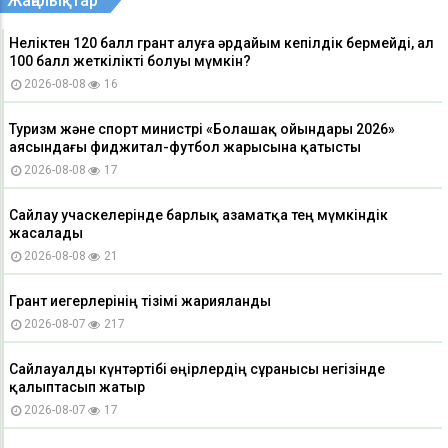
Жаңалықтар
Неліктен 120 балл грант алуға әрдайым кепілдік бермейді, ал
100 балл жеткілікті болуы мүмкін?
2026-08-08
16
Туризм және спорт министрі «Болашақ ойындары 2026»
аясындағы фиджитал-футбол жарысына қатысты
2026-08-08
17
Сайлау учаскелерінде барлық азаматқа тең мүмкіндік
жасалады
2026-08-08
21
Грант иегерлерінің тізімі жарияланды
2026-08-07
217
Сайлауалды күнтәртібі өңірлердің сұранысы негізінде
қалыптасып жатыр
2026-08-07
17