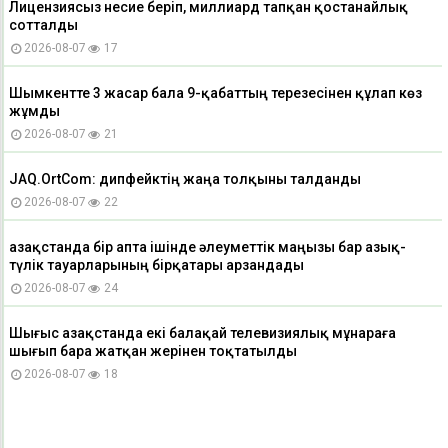
Лицензиясыз несие беріп, миллиард тапқан қостанайлық
сотталды
2026-08-07
17
Шымкентте 3 жасар бала 9-қабаттың терезесінен құлап көз
жұмды
2026-08-07
21
JAQ.OrtCom: дипфейктің жаңа толқыны талданды
2026-08-07
22
Қазақстанда бір апта ішінде әлеуметтік маңызы бар азық-
түлік тауарларының бірқатары арзандады
2026-08-07
24
Шығыс Қазақстанда екі балақай телевизиялық мұнараға
шығып бара жатқан жерінен тоқтатылды
2026-08-07
18