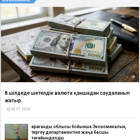
8 шілдеде шетелдік валюта қаншадан саудаланып
жатыр
08 07 2026
Қарағанды облысы бойынша Экономикалық
тергеу департаментіне жаңа басшы
тағайындалды