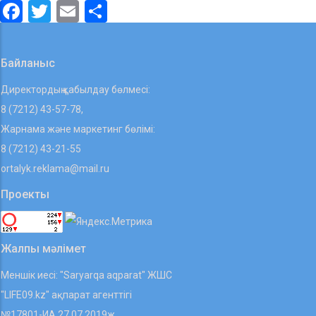
Facebook
Twitter
Email
Share
Байланыс
Директордың қабылдау бөлмесі:
8 (7212) 43-57-78,
Жарнама және маркетинг бөлімі:
8 (7212) 43-21-55
ortalyk.reklama@mail.ru
Проекты
Жалпы мәлімет
Меншік иесі: "Saryarqa aqparat" ЖШС
"LIFE09.kz" ақпарат агенттігі
№17801-ИА 27.07.2019ж.