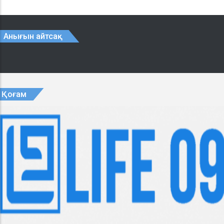
Анығын айтсақ
Қоғам