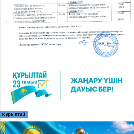
Құрылтай