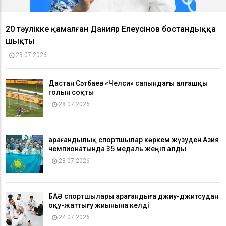
20 тәулікке қамалған Данияр Елеусінов бостандыққа
шықты
29 07 2026
Дастан Сәтбаев «Челси» сапындағы алғашқы
голын соқты
28 07 2026
Қарағандылық спортшылар көркем жүзуден Азия
чемпионатында 35 медаль жеңіп алды
28 07 2026
БАӘ спортшылары Қарағандыға джиу-джитсудан
оқу-жаттығу жиынына келді
24 07 2026