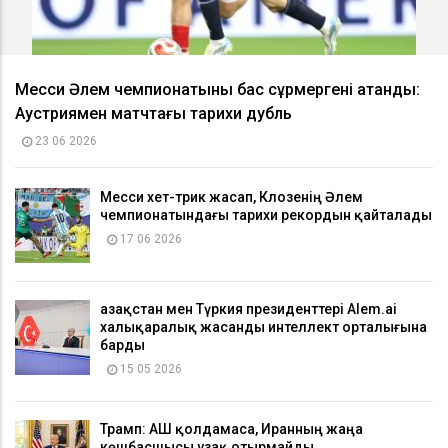
Месси Әлем чемпионатының бас сұрмергені атанды:
Аустриямен матчтағы тарихи дубль
23 06 2026
Месси хет-трик жасап, Клозенің Әлем
чемпионатындағы тарихи рекордын қайталады
17 06 2026
Қазақстан мен Түркия президенттері Alem.ai
халықаралық жасанды интеллект орталығына
барды
15 05 2026
Трамп: АҚШ қолдамаса, Иранның жаңа
көшбасшысы ұзақ отырмайды