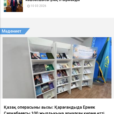
10 03 2026
Мәдениет
Қазақ операсының аңызы: Қарағандыда Ермек
Серкебаевтың 100 жылдығына арналған көрме өтті